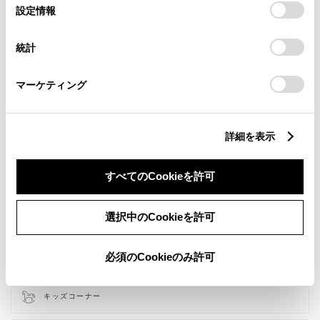
選
デバイスにすべてのCookie(クッキー)が保存されることに同
設定情報
択
意したことになります。Cookie(クッキー)のオプトアウト、
設定の変更、同意を撤回したりするにあたっては、当社の
統計
「
Cookie（クッキー）情報の取り扱いについて
」をご覧くだ
さい。
マーケティング
新車
サービス
軽自動車
詳細を表示
バリアフリー/フラットフロ
授乳室
ア
すべてのCookieを許可
バリアフリー/多目的駐車場
バリアフリー/多目的トイレ
フリードリンク
WiFi
選択中のCookieを許可
G-Station
自動洗車機
車検・整備・メンテナンス取
WAX洗車
扱店
必須のCookieのみ許可
ベビーシート（おむつ交換用
au携帯電話
シート）
各種損害保険
JAF取扱い
キッズコーナー