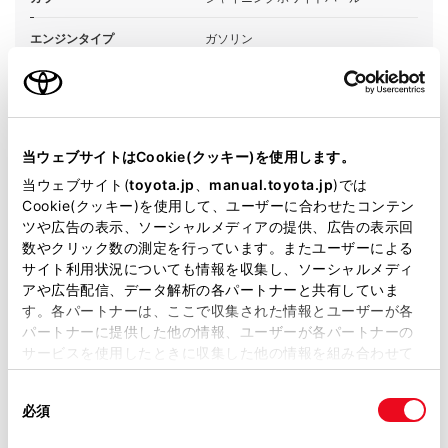
エンジンタイプ
ガソリン
駆動方式
2WD FF
試乗予約
当ウェブサイトはCookie(クッキー)を使用します。
当ウェブサイト(
toyota.jp
、
manual.toyota.jp
)では
Cookie(クッキー)を使用して、ユーザーに合わせたコンテン
ツや広告の表示、ソーシャルメディアの提供、広告の表示回
数やクリック数の測定を行っています。またユーザーによる
サイト利用状況についても情報を収集し、ソーシャルメディ
施設情報・サービス
アや広告配信、データ解析の各パートナーと共有していま
す。各パートナーは、ここで収集された情報とユーザーが各
パートナーに提供した他の情報、ユーザーが各パートナーの
サービスを使用したときに収集した他の情報を組み合わせて
使用することがあります。当ウェブサイトの使用を続行する
同
とCookie(クッキー)に同意したこととなります。
必須
意
の
「すべてのCookieを許可」をクリックすることで、お客様の