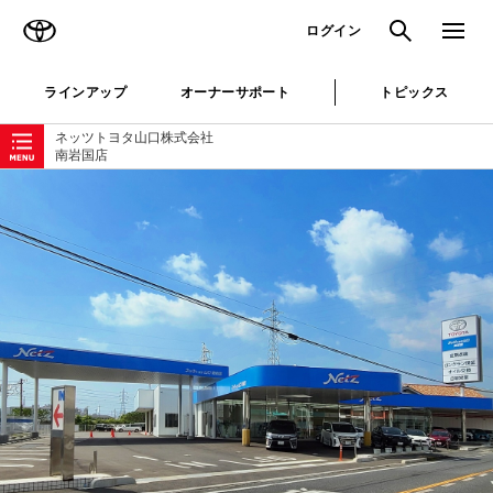
TOYOTA
検索
メニュ
ログイン
ラインアップ
オーナーサポート
トピックス
ローカルナビゲーション
ネッツトヨタ山口株式会社
南岩国店