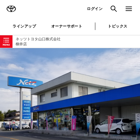
TOYOTA
検索
メニュ
ログイン
ラインアップ
オーナーサポート
トピックス
ローカルナビゲーション
ネッツトヨタ山口株式会社
柳井店