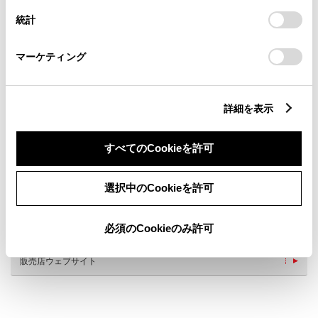
設定の変更、同意を撤回したりするにあたっては、当社の
統計
「
Cookie（クッキー）情報の取り扱いについて
」をご覧くだ
さい。
マーケティング
詳細を表示
新車
サービス
軽自動車
フリードリンク
WiFi
すべてのCookieを許可
車検・整備・メンテナンス取
G-Station
扱店
ベビーシート（おむつ交換用
選択中のCookieを許可
WAX洗車
シート）
au携帯電話
各種損害保険
JAF取扱い
キッズコーナー
必須のCookieのみ許可
販売店ウェブサイト