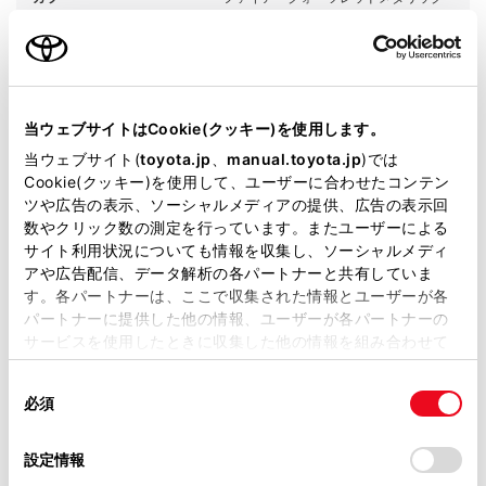
エンジンタイプ
ハイブリッド
駆動方式
2WD FF
当ウェブサイトはCookie(クッキー)を使用します。
試乗予約
当ウェブサイト(
toyota.jp
、
manual.toyota.jp
)では
Cookie(クッキー)を使用して、ユーザーに合わせたコンテン
ツや広告の表示、ソーシャルメディアの提供、広告の表示回
数やクリック数の測定を行っています。またユーザーによる
サイト利用状況についても情報を収集し、ソーシャルメディ
アや広告配信、データ解析の各パートナーと共有していま
施設情報・サービス
す。各パートナーは、ここで収集された情報とユーザーが各
パートナーに提供した他の情報、ユーザーが各パートナーの
サービスを使用したときに収集した他の情報を組み合わせて
使用することがあります。当ウェブサイトの使用を続行する
同
とCookie(クッキー)に同意したこととなります。
必須
意
の
「すべてのCookieを許可」をクリックすることで、お客様の
選
デバイスにすべてのCookie(クッキー)が保存されることに同
設定情報
択
意したことになります。Cookie(クッキー)のオプトアウト、