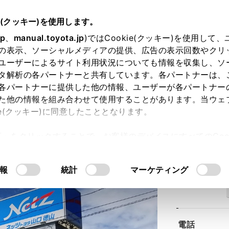
e(クッキー)を使用します。
jp
、
manual.toyota.jp
)ではCookie(クッキー)を使用して
の表示、ソーシャルメディアの提供、広告の表示回数やクリ
ユーザーによるサイト利用状況についても情報を収集し、ソ
タ解析の各パートナーと共有しています。各パートナーは、
各パートナーに提供した他の情報、ユーザーが各パートナー
た他の情報を組み合わせて使用することがあります。当ウェ
ie(クッキー)に同意したこととなります。
徳山店
許可」をクリックすることで、お客様のデバイスにすべてのCook
意したことになります。Cookie(クッキー)のオプトアウト
るにあたっては、当社の「
Cookie（クッキー）情報の取り
報
統計
マーケティング
住所
電話