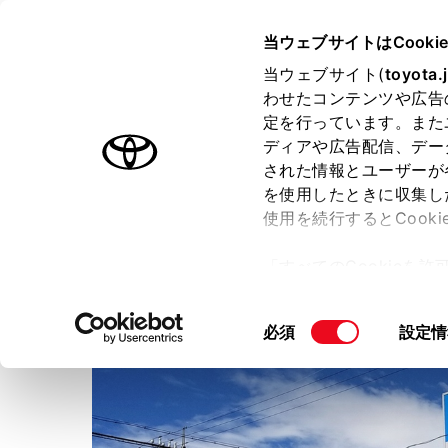
TOYOTA
当ウェブサイトはCooki
当ウェブサイト(
toyota.
わせたコンテンツや広告
ラインアップ
オーナーサポート
トピックス
定を行っています。また
ディアや広告配信、デー
された情報とユーザーが
店舗トップ
を使用したときに収集し
使用を続行するとCook
ネッツトヨタ山口株式会社
「すべてのCookieを
ー)が保存されることに同
更、同意を撤回したりす
同
必須
設定情
て
」をご覧ください。
意
の
選
択