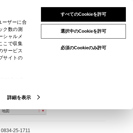
検索
メニュー
ログイン
すべてのCookieを許可
、ユーザーに合
ック数の測
選択中のCookieを許可
ーシャルメ
ここで収集
必須のCookieのみ許可
のサービス
ご購入相談
ブサイトの
ie(クッキ
、設定の変
扱いについ
詳細を表示
山口県周南市大字栗屋８０６番地の３
地図
0834-25-1711