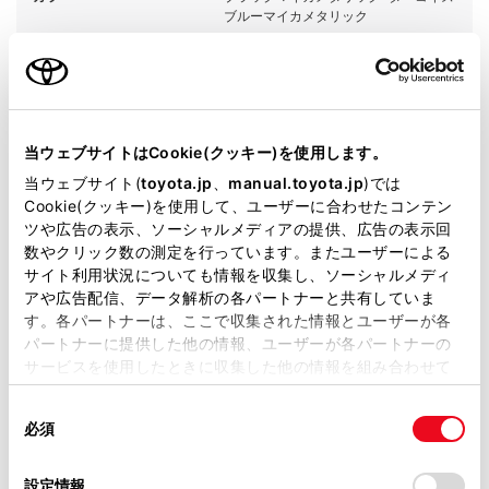
ブルーマイカメタリック
エンジンタイプ
ハイブリッド
駆動方式
2WD FF
当ウェブサイトはCookie(クッキー)を使用します。
試乗予約
当ウェブサイト(
toyota.jp
、
manual.toyota.jp
)では
Cookie(クッキー)を使用して、ユーザーに合わせたコンテン
ツや広告の表示、ソーシャルメディアの提供、広告の表示回
数やクリック数の測定を行っています。またユーザーによる
サイト利用状況についても情報を収集し、ソーシャルメディ
施設情報・サービス
アや広告配信、データ解析の各パートナーと共有していま
す。各パートナーは、ここで収集された情報とユーザーが各
パートナーに提供した他の情報、ユーザーが各パートナーの
サービスを使用したときに収集した他の情報を組み合わせて
使用することがあります。当ウェブサイトの使用を続行する
同
とCookie(クッキー)に同意したこととなります。
必須
意
の
「すべてのCookieを許可」をクリックすることで、お客様の
選
デバイスにすべてのCookie(クッキー)が保存されることに同
設定情報