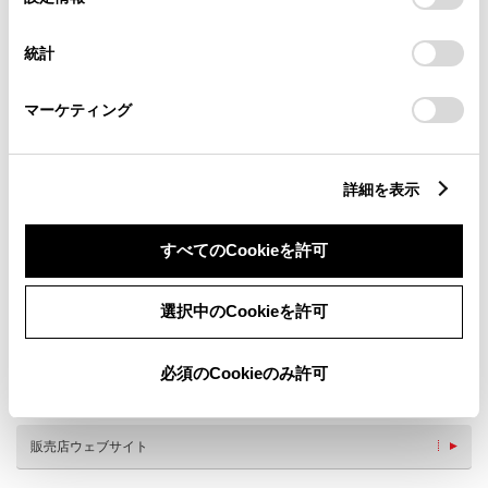
択
意したことになります。Cookie(クッキー)のオプトアウト、
設定の変更、同意を撤回したりするにあたっては、当社の
統計
「
Cookie（クッキー）情報の取り扱いについて
」をご覧くだ
さい。
マーケティング
新車
サービス
軽自動車
詳細を表示
バリアフリー/フラットフロ
バリアフリー/多目的駐車場
すべてのCookieを許可
ア
フリードリンク
WiFi
G-Station
子供110番
選択中のCookieを許可
車検・整備・メンテナンス取
WAX洗車
扱店
au携帯電話
各種損害保険
必須のCookieのみ許可
JAF取扱い
キッズコーナー
販売店ウェブサイト