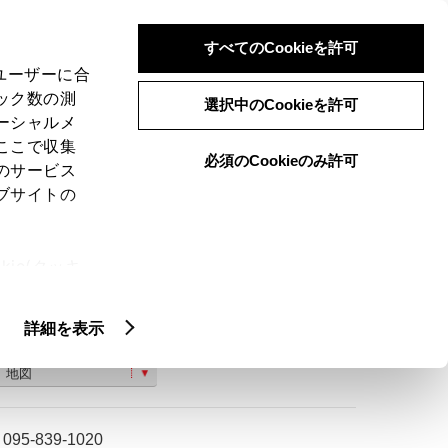
検索
メニュー
ログイン
すべてのCookieを許可
、ユーザーに合
ック数の測
選択中のCookieを許可
ーシャルメ
ここで収集
必須のCookieのみ許可
のサービス
ご購入相談
ブサイトの
ie(クッキ
、設定の変
扱いについ
詳細を表示
長崎市田中町３８７−１
地図
095-839-1020