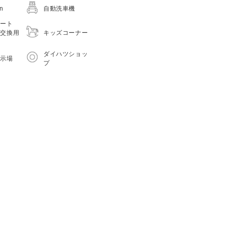
on
自動洗車機
シート
キッズコーナー
つ交換用
）
ダイハツショッ
展示場
プ