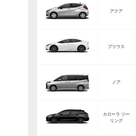
アクア
プリウス
ノア
カローラ ツー
リング