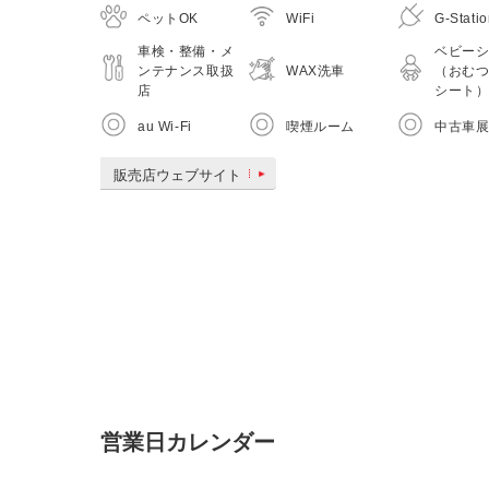
ペットOK
WiFi
G-Stati
車検・整備・メ
ベビー
WAX洗車
ンテナンス取扱
（おむ
店
シート
au Wi-Fi
喫煙ルーム
中古車
販売店ウェブサイト
営業日カレンダー