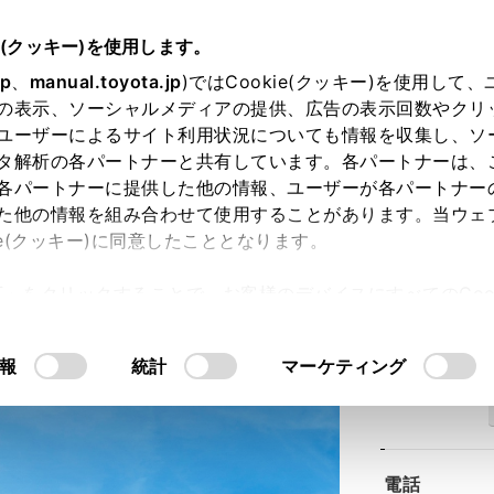
e(クッキー)を使用します。
jp
、
manual.toyota.jp
)ではCookie(クッキー)を使用して
の表示、ソーシャルメディアの提供、広告の表示回数やクリ
ユーザーによるサイト利用状況についても情報を収集し、ソ
タ解析の各パートナーと共有しています。各パートナーは、
各パートナーに提供した他の情報、ユーザーが各パートナー
た他の情報を組み合わせて使用することがあります。当ウェ
ie(クッキー)に同意したこととなります。
東長崎店
許可」をクリックすることで、お客様のデバイスにすべてのCook
意したことになります。Cookie(クッキー)のオプトアウト
るにあたっては、当社の「
Cookie（クッキー）情報の取り
報
統計
マーケティング
住所
電話