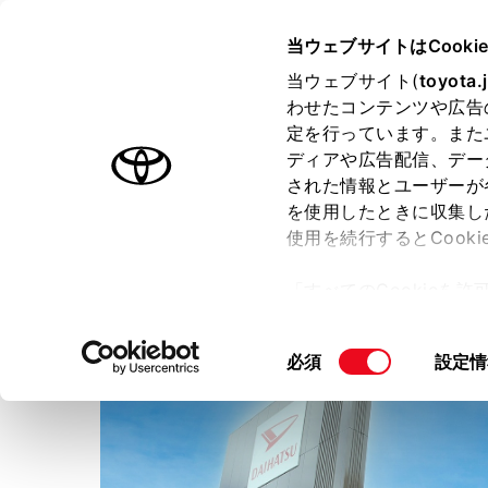
TOYOTA
当ウェブサイトはCooki
当ウェブサイト(
toyota.
わせたコンテンツや広告
ラインアップ
オーナーサポート
トピックス
定を行っています。また
ディアや広告配信、デー
された情報とユーザーが
店舗トップ
スタッフ紹介
ショップブログ
を使用したときに収集し
使用を続行するとCook
ネッツトヨタ長崎株式会社
「すべてのCookieを
ー)が保存されることに同
更、同意を撤回したりす
同
必須
設定情
て
」をご覧ください。
意
の
選
択