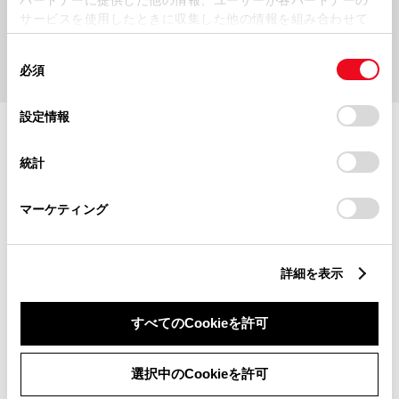
サービスを使用したときに収集した他の情報を組み合わせて
使用することがあります。当ウェブサイトの使用を続行する
同
とCookie(クッキー)に同意したこととなります。
必須
意
の
「すべてのCookieを許可」をクリックすることで、お客様の
選
デバイスにすべてのCookie(クッキー)が保存されることに同
設定情報
択
意したことになります。Cookie(クッキー)のオプトアウト、
施設情報・サービス
設定の変更、同意を撤回したりするにあたっては、当社の
統計
「
Cookie（クッキー）情報の取り扱いについて
」をご覧くだ
さい。
マーケティング
詳細を表示
すべてのCookieを許可
選択中のCookieを許可