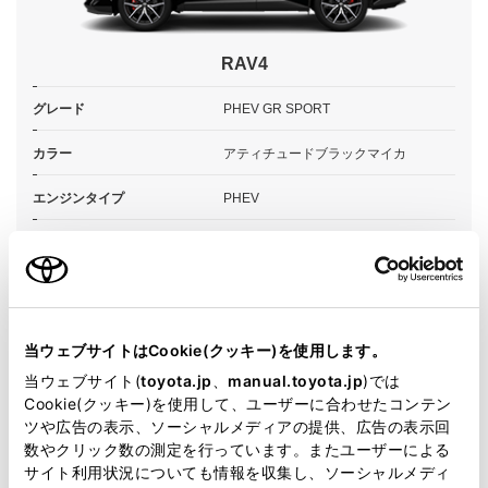
RAV4
グレード
PHEV GR SPORT
カラー
アティチュードブラックマイカ
エンジンタイプ
PHEV
駆動方式
E-Four
試乗予約
当ウェブサイトはCookie(クッキー)を使用します。
当ウェブサイト(
toyota.jp
、
manual.toyota.jp
)では
Cookie(クッキー)を使用して、ユーザーに合わせたコンテン
ツや広告の表示、ソーシャルメディアの提供、広告の表示回
施設情報・サービス
数やクリック数の測定を行っています。またユーザーによる
サイト利用状況についても情報を収集し、ソーシャルメディ