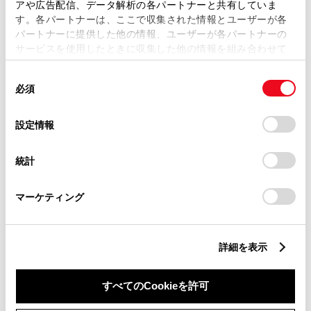
アや広告配信、データ解析の各パートナーと共有していま
す。各パートナーは、ここで収集された情報とユーザーが各
パートナーに提供した他の情報、ユーザーが各パートナーの
サービスを使用したときに収集した他の情報を組み合わせて
使用することがあります。当ウェブサイトの使用を続行する
同
とCookie(クッキー)に同意したこととなります。
必須
意
の
「すべてのCookieを許可」をクリックすることで、お客様の
選
デバイスにすべてのCookie(クッキー)が保存されることに同
設定情報
択
意したことになります。Cookie(クッキー)のオプトアウト、
設定の変更、同意を撤回したりするにあたっては、当社の
統計
「
Cookie（クッキー）情報の取り扱いについて
」をご覧くだ
さい。
マーケティング
新車
中古車
サービス
軽自動車
販売店ウェブサイト
詳細を表示
すべてのCookieを許可