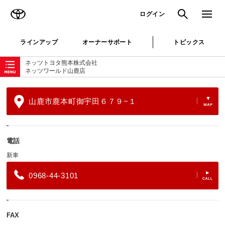
TOYOTA
検索
メニュ
ログイン
ラインアップ
オーナーサポート
トピックス
ローカルナビゲーション
ネッツトヨタ熊本株式会社
ネッツワールド山鹿店
山鹿市鹿本町御宇田６７９−１
電話
新車
0968-44-3101
FAX