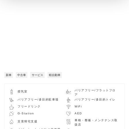
新車
中古車
サービス
軽自動車
バリアフリー/フラットフロ
授乳室
ア
バリアフリー/多目的駐車場
バリアフリー/多目的トイレ
フリードリンク
WiFi
G-Station
AED
車検・整備・メンテナンス取
災害帰宅支援
扱店