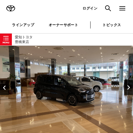
TOYOTA
検索
メニュ
ログイン
ラインアップ
オーナーサポート
トピックス
ローカルナビゲーション
愛知トヨタ
豊橋東店