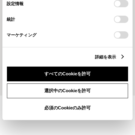
選
デバイスにすべてのCookie(クッキー)が保存されることに同
設定情報
択
意したことになります。Cookie(クッキー)のオプトアウト、
設定の変更、同意を撤回したりするにあたっては、当社の
統計
「
Cookie（クッキー）情報の取り扱いについて
」をご覧くだ
さい。
マーケティング
2026526
2026414
📢愛知トヨタ”豊橋東店”限定イベ
✨GW休業日のご案内✨
ント【第☝🏼弾】
詳細を表示
すべてのCookieを許可
もっとみる
選択中のCookieを許可
必須のCookieのみ許可
施設情報・サービス