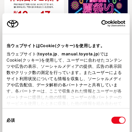
202687
2026630
８月イベント＆夏季休業のご案内
愛知トヨタの”夏祭り”🎆
🏝
当ウェブサイトはCookie(クッキー)を使用します。
当ウェブサイト(
toyota.jp
、
manual.toyota.jp
)では
Cookie(クッキー)を使用して、ユーザーに合わせたコンテン
ツや広告の表示、ソーシャルメディアの提供、広告の表示回
数やクリック数の測定を行っています。またユーザーによる
サイト利用状況についても情報を収集し、ソーシャルメディ
アや広告配信、データ解析の各パートナーと共有していま
す。各パートナーは、ここで収集された情報とユーザーが各
パートナーに提供した他の情報、ユーザーが各パートナーの
202662
2026531
サービスを使用したときに収集した他の情報を組み合わせて
豊橋東店からのお知らせ「THE 水
📢愛知トヨタ”豊橋東店”限定イベ
使用することがあります。当ウェブサイトの使用を続行する
素祭 2026」🫧
ント【第✌弾】～６月イベントも
同
とCookie(クッキー)に同意したこととなります。
添えて～
必須
意
の
「すべてのCookieを許可」をクリックすることで、お客様の