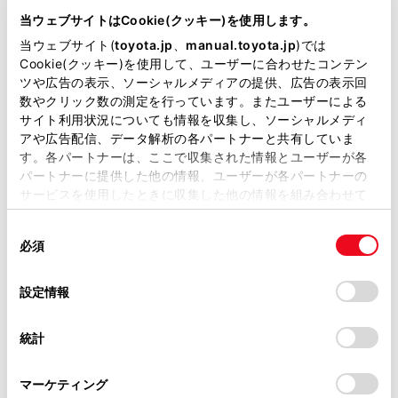
当ウェブサイトはCookie(クッキー)を使用します。
エンジンタイプ
ハイブリッド
当ウェブサイト(
toyota.jp
、
manual.toyota.jp
)では
Cookie(クッキー)を使用して、ユーザーに合わせたコンテン
駆動方式
E-Four
ツや広告の表示、ソーシャルメディアの提供、広告の表示回
数やクリック数の測定を行っています。またユーザーによる
試乗予約
サイト利用状況についても情報を収集し、ソーシャルメディ
アや広告配信、データ解析の各パートナーと共有していま
す。各パートナーは、ここで収集された情報とユーザーが各
パートナーに提供した他の情報、ユーザーが各パートナーの
サービスを使用したときに収集した他の情報を組み合わせて
施設情報・サービス
使用することがあります。当ウェブサイトの使用を続行する
同
とCookie(クッキー)に同意したこととなります。
必須
意
の
「すべてのCookieを許可」をクリックすることで、お客様の
選
デバイスにすべてのCookie(クッキー)が保存されることに同
設定情報
択
意したことになります。Cookie(クッキー)のオプトアウト、
設定の変更、同意を撤回したりするにあたっては、当社の
統計
「
Cookie（クッキー）情報の取り扱いについて
」をご覧くだ
さい。
マーケティング