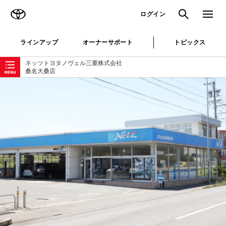
TOYOTA
検索
メニュ
ログイン
ラインアップ
オーナーサポート
トピックス
ローカルナビゲーション
ネッツトヨタノヴェル三重株式会社
桑名大桑店