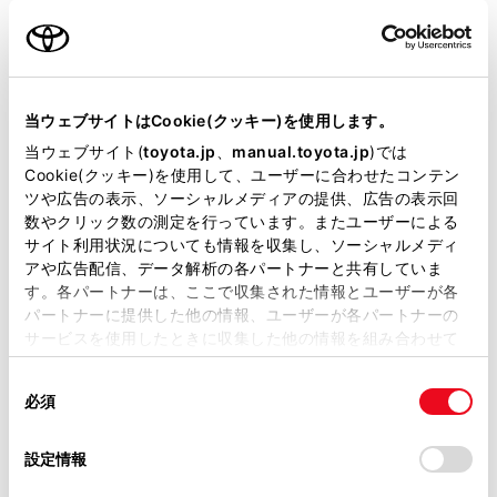
カラー
シャイニングホワイトパール
エンジンタイプ
ハイブリッド
当ウェブサイトはCookie(クッキー)を使用します。
駆動方式
2WD FF
当ウェブサイト(
toyota.jp
、
manual.toyota.jp
)では
Cookie(クッキー)を使用して、ユーザーに合わせたコンテン
試乗予約
ツや広告の表示、ソーシャルメディアの提供、広告の表示回
数やクリック数の測定を行っています。またユーザーによる
サイト利用状況についても情報を収集し、ソーシャルメディ
アや広告配信、データ解析の各パートナーと共有していま
す。各パートナーは、ここで収集された情報とユーザーが各
施設情報・サービス
パートナーに提供した他の情報、ユーザーが各パートナーの
サービスを使用したときに収集した他の情報を組み合わせて
使用することがあります。当ウェブサイトの使用を続行する
同
とCookie(クッキー)に同意したこととなります。
必須
意
の
「すべてのCookieを許可」をクリックすることで、お客様の
選
デバイスにすべてのCookie(クッキー)が保存されることに同
設定情報
択
意したことになります。Cookie(クッキー)のオプトアウト、