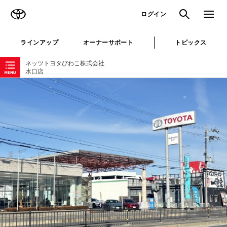
TOYOTA
検索
メニュ
ログイン
ラインアップ
オーナーサポート
トピックス
ローカルナビゲーション
ネッツトヨタびわこ株式会社
水口店