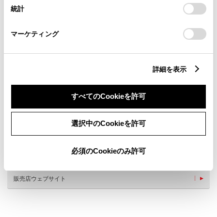
設定の変更、同意を撤回したりするにあたっては、当社の
統計
「
Cookie（クッキー）情報の取り扱いについて
」をご覧くだ
さい。
マーケティング
詳細を表示
新車
サービス
軽自動車
すべてのCookieを許可
バリアフリー/フラットフロ
WiFi
ア
選択中のCookieを許可
G-Station
自動洗車機
車検・整備・メンテナンス取
ベビーシート（おむつ交換用
扱店
シート）
必須のCookieのみ許可
キッズコーナー
販売店ウェブサイト