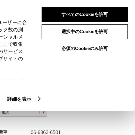
検索
メニュー
ログイン
すべてのCookieを許可
、ユーザーに合
ック数の測
選択中のCookieを許可
ーシャルメ
ここで収集
必須のCookieのみ許可
のサービス
ご購入相談
ブサイトの
ie(クッキ
、設定の変
扱いについ
詳細を表示
豊中市 稲津町 ２丁目４番１号
地図
新車
06-6863-6501