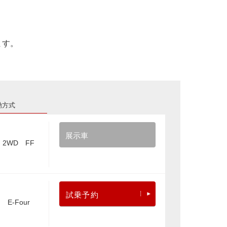
ます。
動方式
展示車
2WD FF
試乗予約
E-Four