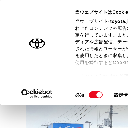
TOYOTA
当ウェブサイトはCooki
当ウェブサイト(
toyota.
わせたコンテンツや広告
ラインアップ
オーナーサポート
トピックス
定を行っています。また
ディアや広告配信、デー
された情報とユーザーが
店舗トップ
ショップブログ
を使用したときに収集し
使用を続行するとCook
ネッツトヨタニューリー北
「すべてのCookieを
ー)が保存されることに同
更、同意を撤回したりす
同
必須
設定情
て
」をご覧ください。
意
の
選
択