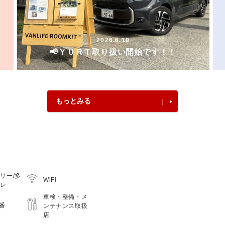
2026.6.10
📢ＹＵＲＴ取り扱い開始です！！
もっとみる
リー/多
WiFi
イレ
車検・整備・メ
0番
ンテナンス取扱
店