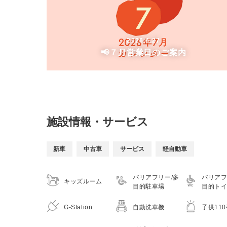
2026.6.27
📢７月営業日のご案内
施設情報・サービス
新車
中古車
サービス
軽自動車
バリアフリー/多
バリアフ
キッズルーム
目的駐車場
目的ト
G-Station
自動洗車機
子供11