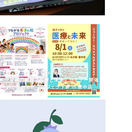
2026.7.4
📢北畠康司教授「医療と未来」セミナー開催
のご案内＆虹プロジェクト🌈 in 豊中店