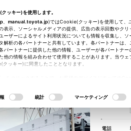
e(クッキー)を使用します。
jp
、
manual.toyota.jp
)ではCookie(クッキー)を使用して
の表示、ソーシャルメディアの提供、広告の表示回数やクリ
ユーザーによるサイト利用状況についても情報を収集し、ソ
タ解析の各パートナーと共有しています。各パートナーは、
各パートナーに提供した他の情報、ユーザーが各パートナー
た他の情報を組み合わせて使用することがあります。当ウェ
ie(クッキー)に同意したこととなります。
大阪株式会社
豊中店
許可」をクリックすることで、お客様のデバイスにすべてのCook
意したことになります。Cookie(クッキー)のオプトアウト
るにあたっては、当社の「
Cookie（クッキー）情報の取り
報
統計
マーケティング
住所
電話