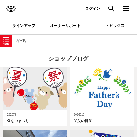
TOYOTA
検索
メニュ
ログイン
ラインアップ
オーナーサポート
トピックス
ローカルナビゲーション
西宮店
ショップブログ
202678
2026619
🌻なつまつり
👔父の日👔