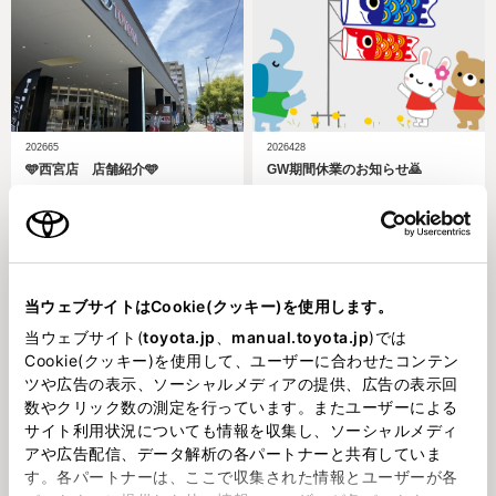
202665
2026428
🩵西宮店 店舗紹介🩵
GW期間休業のお知らせ🙇
当ウェブサイトはCookie(クッキー)を使用します。
当ウェブサイト(
toyota.jp
、
manual.toyota.jp
)では
Cookie(クッキー)を使用して、ユーザーに合わせたコンテン
2026314
202638
ツや広告の表示、ソーシャルメディアの提供、広告の表示回
春の交通安全運動🌸🚗
多可町ファーマーズマーケット🥬
数やクリック数の測定を行っています。またユーザーによる
サイト利用状況についても情報を収集し、ソーシャルメディ
アや広告配信、データ解析の各パートナーと共有していま
す。各パートナーは、ここで収集された情報とユーザーが各