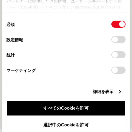
パートナーに提供した他の情報、ユーザーが各パートナーの
サービスを使用したときに収集した他の情報を組み合わせて
使用することがあります。当ウェブサイトの使用を続行する
同
とCookie(クッキー)に同意したこととなります。
必須
意
2026228
2026222
の
「すべてのCookieを許可」をクリックすることで、お客様の
✉ZONAPOの登録のご案内✉
🚙電気DRIVE体感フェア🚙
選
デバイスにすべてのCookie(クッキー)が保存されることに同
設定情報
択
意したことになります。Cookie(クッキー)のオプトアウト、
設定の変更、同意を撤回したりするにあたっては、当社の
統計
「
Cookie（クッキー）情報の取り扱いについて
」をご覧くだ
さい。
マーケティング
202619
詳細を表示
福男❕❔
すべてのCookieを許可
もっとみる
選択中のCookieを許可