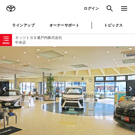
TOYOTA
検索
メニュ
ログイン
ラインアップ
オーナーサポート
トピックス
ローカルナビゲーション
ネッツトヨタ瀬戸内株式会社
中央店