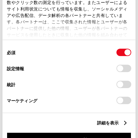
数やクリック数の測定を行っています。またユーザーによる
カラー
ブラックマイカメタリック×シャイニン
サイト利用状況についても情報を収集し、ソーシャルメディ
グホワイトパール
アや広告配信、データ解析の各パートナーと共有していま
す。各パートナーは、ここで収集された情報とユーザーが各
エンジンタイプ
ハイブリッド
パートナーに提供した他の情報、ユーザーが各パートナーの
サービスを使用したときに収集した他の情報を組み合わせて
駆動方式
2WD FF
使用することがあります。当ウェブサイトの使用を続行する
同
とCookie(クッキー)に同意したこととなります。
必須
意
試乗予約
の
「すべてのCookieを許可」をクリックすることで、お客様の
選
デバイスにすべてのCookie(クッキー)が保存されることに同
設定情報
択
意したことになります。Cookie(クッキー)のオプトアウト、
設定の変更、同意を撤回したりするにあたっては、当社の
統計
「
Cookie（クッキー）情報の取り扱いについて
」をご覧くだ
さい。
施設情報・サービス
マーケティング
詳細を表示