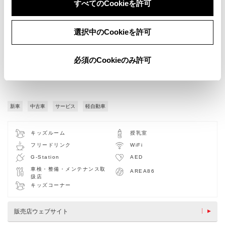
すべてのCookieを許可
選択中のCookieを許可
必須のCookieのみ許可
新車
中古車
サービス
軽自動車
キッズルーム
授乳室
フリードリンク
WiFi
G-Station
AED
車検・整備・メンテナンス取
AREA86
扱店
キッズコーナー
販売店ウェブサイト