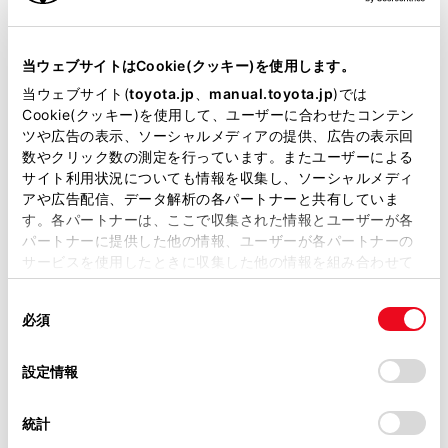
［19］軍手
［20］マスク（3枚）
当ウェブサイトはCookie(クッキー)を使用します。
当ウェブサイト(
toyota.jp
、
manual.toyota.jp
)では
Cookie(クッキー)を使用して、ユーザーに合わせたコンテン
19,800
ツや広告の表示、ソーシャルメディアの提供、広告の表示回
円
（消費税抜き18,000円）
数やクリック数の測定を行っています。またユーザーによる
サイト利用状況についても情報を収集し、ソーシャルメディ
アや広告配信、データ解析の各パートナーと共有していま
す。各パートナーは、ここで収集された情報とユーザーが各
保証
TZ用品：1年間
パートナーに提供した他の情報、ユーザーが各パートナーの
サービスを使用したときに収集した他の情報を組み合わせて
使用することがあります。当ウェブサイトの使用を続行する
同
とCookie(クッキー)に同意したこととなります。
必須
意
WEBカタログ
の
「すべてのCookieを許可」をクリックすることで、お客様の
選
デバイスにすべてのCookie(クッキー)が保存されることに同
設定情報
択
意したことになります。Cookie(クッキー)のオプトアウト、
よくあるご質問
設定の変更、同意を撤回したりするにあたっては、当社の
統計
「
Cookie（クッキー）情報の取り扱いについて
」をご覧くだ