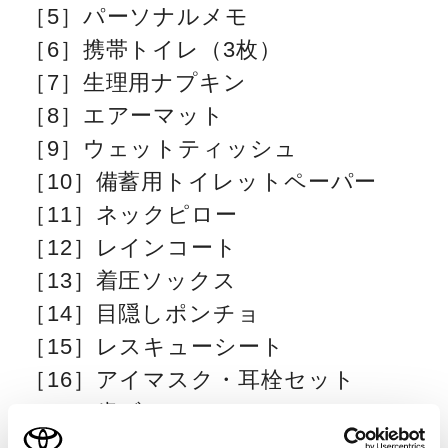
［5］パーソナルメモ
［6］携帯トイレ（3枚）
［7］生理用ナプキン
［8］エアーマット
［9］ウェットティッシュ
［10］備蓄用トイレットペーパー
［11］ネックピロー
［12］レインコート
［13］着圧ソックス
［14］目隠しポンチョ
［15］レスキューシート
［16］アイマスク・耳栓セット
［17］歯ブラシ
［18］防災BOOK