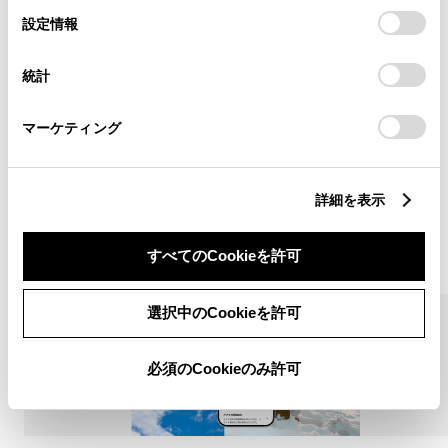
選
デバイスにすべてのCookie(クッキー)が保存されることに同
設定情報
よくあるご質問
択
意したことになります。Cookie(クッキー)のオプトアウト、
設定の変更、同意を撤回したりするにあたっては、当社の
うっかり通知について、よくご質問いただく内容をま
統計
「
Cookie（クッキー）情報の取り扱いについて
」をご覧くだ
とめました。
さい。
マーケティング
詳しくはこちら
詳細を表示
ピックアップ
すべてのCookieを許可
選択中のCookieを許可
必須のCookieのみ許可