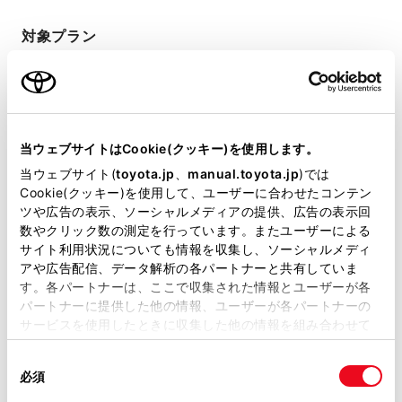
対象プラン
T-Connect スタンダード
T-Connect（25）
（22）
当ウェブサイトはCookie(クッキー)を使用します。
当ウェブサイト(
toyota.jp
、
manual.toyota.jp
)では
T-Connect エントリー
T-Connect スタンダード
（22）
Cookie(クッキー)を使用して、ユーザーに合わせたコンテン
ツや広告の表示、ソーシャルメディアの提供、広告の表示回
数やクリック数の測定を行っています。またユーザーによる
サイト利用状況についても情報を収集し、ソーシャルメディ
T-Connect エントリー
T-Connect for CROWN
アや広告配信、データ解析の各パートナーと共有していま
す。各パートナーは、ここで収集された情報とユーザーが各
パートナーに提供した他の情報、ユーザーが各パートナーの
契約プラン・料金について
サービスを使用したときに収集した他の情報を組み合わせて
T-Connectのお申し込み方法について
使用することがあります。当ウェブサイトの使用を続行する
同
とCookie(クッキー)に同意したこととなります。
必須
意
の
「すべてのCookieを許可」をクリックすることで、お客様の