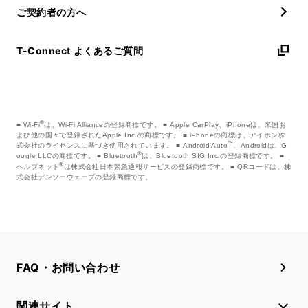
ご契約者の方へ
T-Connect よくあるご質問
®
Wi-Fi
は、Wi-Fi Allianceの登録商標です。
Apple CarPlay、iPhoneは、米国お
よび他の国々で登録されたApple Inc.の商標です。
iPhoneの商標は、アイホン株
™
式会社のライセンスに基づき使用されています。
Android Auto
、Androidは、G
®
oogle LLCの商標です。
Bluetooth
は、Bluetooth SIG,Inc.の登録商標です。
®
ヘルプネット
は株式会社日本緊急通報サービスの登録商標です。
QRコードは、株
式会社デンソーウェーブの登録商標です。
FAQ・お問い合わせ
関連サイト