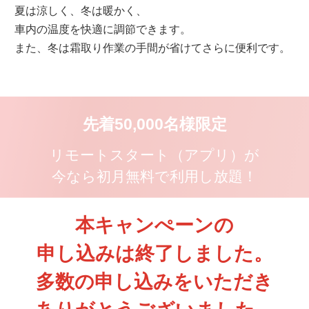
夏は涼しく、冬は暖かく、
車内の温度を快適に調節できます。
また、冬は霜取り作業の手間が省けてさらに便利です。
先着50,000名様限定
リモートスタート（アプリ）が
今なら初月無料で利用し放題！
クーポンコード：RS2607
コピー
本キャンぺーンの
申し込みは終了しました。
申し込み時にご入力いただき、クーポンを適用してください。
クーポンによる割引期間は、ご契約成立日からご契約いただいた
月の末日までです。
多数の申し込みをいただき
（例）7月8日に申し込みの場合、7月31日までのご利用分が無料に
なります。
申し込み月の翌月以降は月額220円（税込）の料金が発生します。