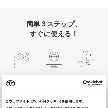
簡単３ステップ、
すぐに使える！
STEP 01
STEP 02
STEP 03
クーポン
申し込み
クーポンを適用
コードを
コピー
ページに
移動
して
申し込み
当ウェブサイトはCookie(クッキー)を使用します。
リモートスタート（アプリ）のご利用には、My TOYOTA＋（アプ
リ）のインストールと初期設定が必要です。
当ウェブサイト(
toyota.jp
、
manual.toyota.jp
)では