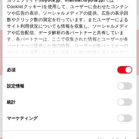
Cookie(クッキー)を使用して、ユーザーに合わせたコンテン
ツや広告の表示、ソーシャルメディアの提供、広告の表示回
数やクリック数の測定を行っています。またユーザーによる
サイト利用状況についても情報を収集し、ソーシャルメディ
アや広告配信、データ解析の各パートナーと共有していま
す。各パートナーは、ここで収集された情報とユーザーが各
先着50,000名様限定
パートナーに提供した他の情報、ユーザーが各パートナーの
サービスを使用したときに収集した他の情報を組み合わせて
リモートスタート（アプリ）が
使用することがあります。当ウェブサイトの使用を続行する
今なら初月無料で利用し放題！
同
とCookie(クッキー)に同意したこととなります。
必須
意
の
「すべてのCookieを許可」をクリックすることで、お客様の
クーポンコード：RS2607
コピー
選
デバイスにすべてのCookie(クッキー)が保存されることに同
本キャンぺーンの
設定情報
択
意したことになります。Cookie(クッキー)のオプトアウト、
設定の変更、同意を撤回したりするにあたっては、当社の
申し込みは終了しました。
申し込み時にご入力いただき、クーポンを適用してください。
統計
クーポンによる割引期間は、ご契約成立日からご契約いただいた
「
Cookie（クッキー）情報の取り扱いについて
」をご覧くだ
月の末日までです。
さい。
多数の申し込みをいただき
（例）7月8日に申し込みの場合、7月31日までのご利用分が無料に
マーケティング
なります。
ありがとうございました。
申し込み月の翌月以降は月額220円（税込）の料金が発生します。
申し込みには、クレジットカードまたはTOYOTA Wallet（TS
CUBIC）でのお支払い方法のご登録が必要です。