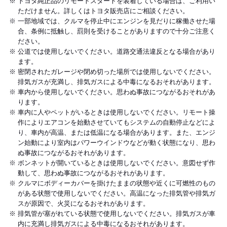
トヨタ純正品のリモートスタートを装着している場合は、ご利用い
ただけません。詳しくはトヨタ販売店にご相談ください。
一部地域では、クルマを停止中にエンジンを見だりに稼働させた場
合、条例に抵触し、罰則を受けることがありますので十分ご注意く
ださい。
公道では使用しないでください。道路交通法違反となる場合があり
ます。
密閉されたガレージや閉め切った場所では使用しないでください。
排気ガスが充満し、排気ガスによる中毒になるおそれがあります。
車内から使用しないでください。思わぬ事故につながるおそれがあ
ります。
車内に人やペットがいるときは使用しないでください。リモート操
作によりエアコンを始動させていてもシステムの自動停止などによ
り、車内が高温、または低温になる場合があります。また、エンジ
ン始動により室内はパワーウインドウなどが動く状態になり、思わ
ぬ事故につながるおそれがあります。
ボンネットが開いているときは使用しないでください。意図せず作
動して、思わぬ事故につながるおそれがあります。
クルマにボディーカバーを掛けたままの状態や近くに可燃性のもの
がある状態で使用しないでください。高温になった排気管や排気ガ
スが原因で、火災になるおそれがあります。
排気管が塞がれている状態で使用しないでください。排気ガスが車
内に充満し排気ガスによる中毒になるおそれがあります。