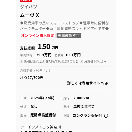
ダイハツ
ムーヴ X
◆燃費効率の良いスマートストップ◆駐車時に便利な
バックモニター◆助手席側電動スライドドア付です◆
150
万円
支払総額
139.9万円
10.1万円
車両価格
諸費用
※ 価格は販売店所在地域で9月登録の場合
※ 消費税10％込み
月額定額（60回払い）
月々27,700円
詳しくは専用サイトへ
2025年(R7年)
2,000km
年式
走行
なし
車検２年付き
修復
車検
定期点検整備付
整備
保証
ロングラン保証付
ウエインズトヨタ神奈川