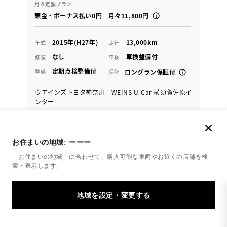
月々定額プラン
頭金・ボーナス払い0円 月々11,800円
2015年(H27年)
13,000km
年式
走行
なし
車検整備付
修復
車検
定期点検整備付
整備
保証
ロングラン保証付
ウエインズトヨタ神奈川 WEINS U-Car 横須賀佐原イ
ンター
各種お問い合わせ
お住まいの地域:
ーーー
046-835-6699
「お住まいの地域」に合わせて、購入可能な車両やお近くの店舗を
検
索・表示します。