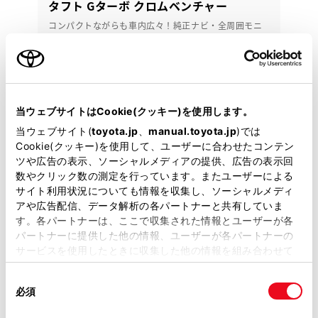
タフト Gターボ クロムベンチャー
コンパクトながらも車内広々！純正ナビ・全周囲モニ
ター・ＥＴＣ・スカイフィールトップ♪
151.2
万円
支払総額
142万円
9.2万円
車両価格
諸費用
当ウェブサイトはCookie(クッキー)を使用します。
※ 価格は展示店にて8月登録の場合
※ 消費税10％込み
当ウェブサイト(
toyota.jp
、
manual.toyota.jp
)では
月々プラン ボーナス払い有
Cookie(クッキー)を使用して、ユーザーに合わせたコンテン
月々5,400円
ツや広告の表示、ソーシャルメディアの提供、広告の表示回
数やクリック数の測定を行っています。またユーザーによる
サイト利用状況についても情報を収集し、ソーシャルメディ
2021年(R3年)
43,000km
年式
走行
アや広告配信、データ解析の各パートナーと共有していま
なし
2028年 5月
修復
車検
す。各パートナーは、ここで収集された情報とユーザーが各
パートナーに提供した他の情報、ユーザーが各パートナーの
定期点検整備付
整備
保証
ロングラン保証付
サービスを使用したときに収集した他の情報を組み合わせて
トヨタモビリティ神奈川 中古車タウン戸塚
使用することがあります。当ウェブサイトの使用を続行する
同
とCookie(クッキー)に同意したこととなります。
必須
意
各種お問い合わせ
の
「すべてのCookieを許可」をクリックすることで、お客様の