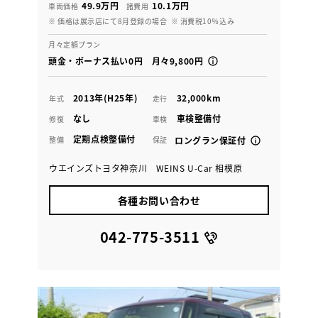
49.9万円
10.1万円
車両価格
諸費用
※ 価格は展示店にて8月登録の場合
※ 消費税10％込み
月々定額プラン
頭金・ボーナス払い0円 月々9,800円
2013年(H25年)
32,000km
年式
走行
なし
車検整備付
修復
車検
定期点検整備付
整備
保証
ロングラン保証付
ウエインズトヨタ神奈川 WEINS U-Car 相模原
各種お問い合わせ
042-775-3511