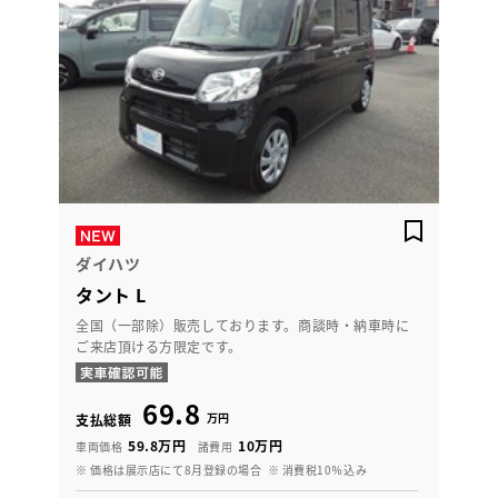
ダイハツ
タント L
全国（一部除）販売しております。商談時・納車時に
ご来店頂ける方限定です。
69.8
万円
支払総額
59.8万円
10万円
車両価格
諸費用
※ 価格は展示店にて8月登録の場合
※ 消費税10％込み