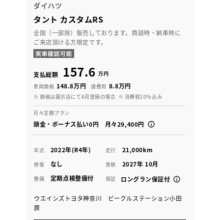
ダイハツ
タント カスタムRS
全国（一部除）販売しております。商談時・納車時に
ご来店頂ける方限定です。
157.6
万円
支払総額
148.8万円
8.8万円
車両価格
諸費用
※ 価格は展示店にて8月登録の場合
※ 消費税10％込み
月々定額プラン
頭金・ボーナス払い0円 月々29,400円
2022年(R4年)
21,000km
年式
走行
なし
2027年 10月
修復
車検
定期点検整備付
整備
保証
ロングラン保証付
ウエインズトヨタ神奈川 ビークルステーション小田
原