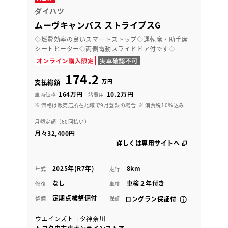
ダイハツ
ムーヴキャンバス ストライプスG
◇燃費効率の良いスマートストップ◇運転席・助手席
シートヒーター◇両側電動スライドドア付です◇
174.2
万円
支払総額
164万円
10.2万円
車両価格
諸費用
※ 価格は販売店所在地域で9月登録の場合
※ 消費税10％込み
月額定額（60回払い）
月々32,400円
詳しくは専用サイトへ
2025年(R7年)
8km
年式
走行
なし
車検２年付き
修復
車検
定期点検整備付
整備
保証
ロングラン保証付
ウエインズトヨタ神奈川