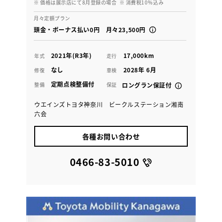
※ 価格は展示店にて8月登録の場合
※ 消費税10％込み
月々定額プラン
頭金・ボーナス払い0円 月々23,500円
2021年(R3年)
17,000km
年式
走行
なし
2028年 6月
修復
車検
定期点検整備付
整備
保証
ロングラン保証付
ウエインズトヨタ神奈川 ビークルステーション湘南
六会
各種お問い合わせ
0466-83-5010