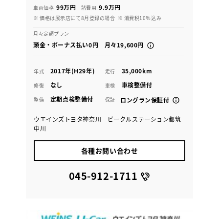
99万円
9.9万円
車両価格
諸費用
※ 価格は展示店にて8月登録の場合
※ 消費税10％込み
月々定額プラン
頭金・ボーナス払い0円 月々19,600円
2017年(H29年)
35,000km
年式
走行
なし
車検整備付
修復
車検
定期点検整備付
整備
保証
ロングラン保証付
ウエインズトヨタ神奈川 ビークルステーション都筑
中川
各種お問い合わせ
045-912-1711