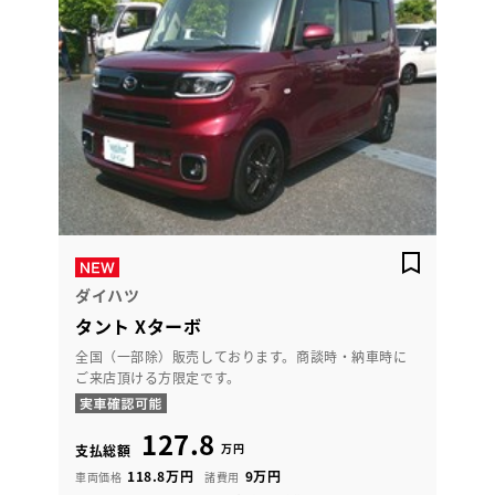
ダイハツ
タント Xターボ
全国（一部除）販売しております。商談時・納車時に
ご来店頂ける方限定です。
127.8
万円
支払総額
118.8万円
9万円
車両価格
諸費用