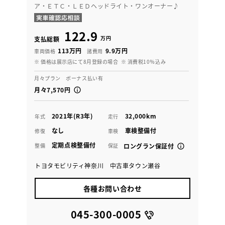
ア・ＥＴＣ・ＬＥＤヘッドライト・ワンオーナー♪
122.9
万円
支払総額
113万円
9.9万円
車両価格
諸費用
※ 価格は展示店にて8月登録の場合
※ 消費税10％込み
月々プラン ボーナス払い有
月々7,570円
2021年(R3年)
32,000km
年式
走行
なし
車検整備付
修復
車検
定期点検整備付
整備
保証
ロングラン保証付
トヨタモビリティ神奈川 中古車タウン瀬谷
各種お問い合わせ
045-300-0005