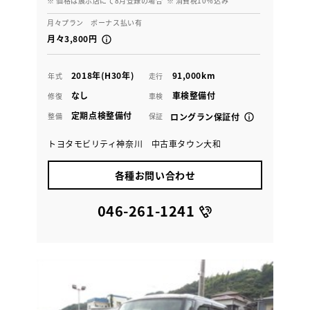
※ 価格は展示店にて8月登録の場合
※ 消費税10％込み
月々プラン ボーナス払い有
月々3,800円
2018年(H30年)
91,000km
年式
走行
なし
車検整備付
修復
車検
定期点検整備付
整備
保証
ロングラン保証付
トヨタモビリティ神奈川 中古車タウン大和
各種お問い合わせ
046-261-1241