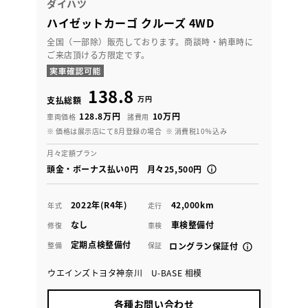
ダイハツ
ハイゼットカーゴ クルーズ 4WD
全国（一部除）販売しております。商談時・納車時に
ご来店頂ける方限定です。
138.8
万円
支払総額
128.8万円
10万円
車両価格
諸費用
※ 価格は展示店にて8月登録の場合
※ 消費税10％込み
月々定額プラン
頭金・ボーナス払い0円 月々25,500円
2022年(R4年)
42,000km
年式
走行
なし
車検整備付
修復
車検
定期点検整備付
整備
保証
ロングラン保証付
ウエインズトヨタ神奈川 U-BASE 相模
各種お問い合わせ