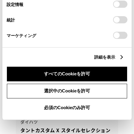
選
デバイスにすべてのCookie(クッキー)が保存されることに同
設定情報
045-869-1099
択
意したことになります。Cookie(クッキー)のオプトアウト、
設定の変更、同意を撤回したりするにあたっては、当社の
統計
「
Cookie（クッキー）情報の取り扱いについて
」をご覧くだ
さい。
マーケティング
詳細を表示
すべてのCookieを許可
選択中のCookieを許可
必須のCookieのみ許可
ダイハツ
タントカスタム X スタイルセレクション