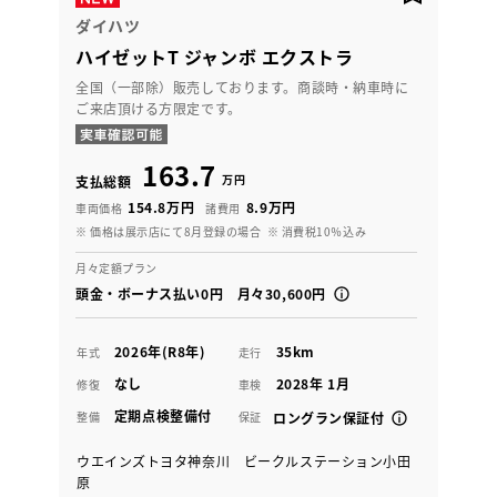
ダイハツ
ハイゼットT ジャンボ エクストラ
全国（一部除）販売しております。商談時・納車時に
ご来店頂ける方限定です。
163.7
万円
支払総額
154.8万円
8.9万円
車両価格
諸費用
※ 価格は展示店にて8月登録の場合
※ 消費税10％込み
月々定額プラン
頭金・ボーナス払い0円 月々30,600円
2026年(R8年)
35km
年式
走行
なし
2028年 1月
修復
車検
定期点検整備付
整備
保証
ロングラン保証付
ウエインズトヨタ神奈川 ビークルステーション小田
原