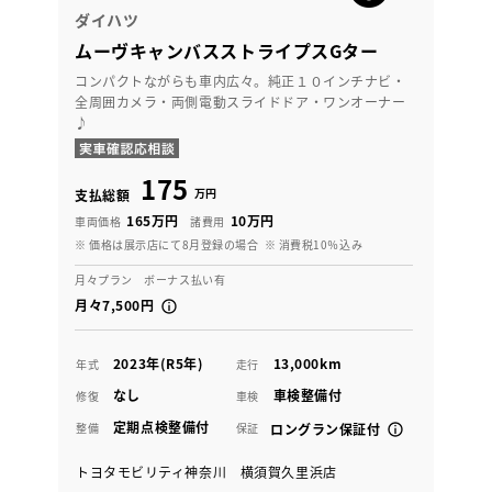
ダイハツ
ムーヴキャンバスストライプスGター
コンパクトながらも車内広々。純正１０インチナビ・
全周囲カメラ・両側電動スライドドア・ワンオーナー
♪
175
万円
支払総額
165万円
10万円
車両価格
諸費用
※ 価格は展示店にて8月登録の場合
※ 消費税10％込み
月々プラン ボーナス払い有
月々7,500円
2023年(R5年)
13,000km
年式
走行
なし
車検整備付
修復
車検
定期点検整備付
整備
保証
ロングラン保証付
トヨタモビリティ神奈川 横須賀久里浜店