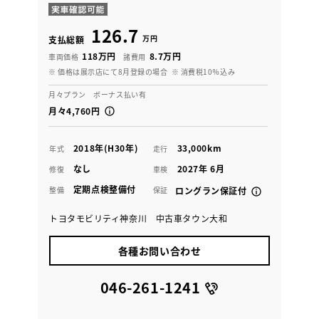
126.7
万円
支払総額
118万円
8.7万円
車両価格
諸費用
※ 価格は展示店にて8月登録の場合
※ 消費税10％込み
月々プラン ボーナス払い有
月々4,760円
2018年(H30年)
33,000km
年式
走行
なし
2027年 6月
修復
車検
定期点検整備付
整備
保証
ロングラン保証付
トヨタモビリティ神奈川 中古車タウン大和
各種お問い合わせ
046-261-1241