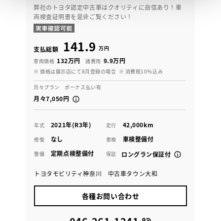
弊社のトヨタ認定中古車はクオリティに自信あり！車
両検査証明書を是非ご覧ください！
141.9
万円
支払総額
132万円
9.9万円
車両価格
諸費用
※ 価格は展示店にて8月登録の場合
※ 消費税10％込み
月々プラン ボーナス払い有
月々7,050円
2021年(R3年)
42,000km
年式
走行
なし
車検整備付
修復
車検
定期点検整備付
整備
保証
ロングラン保証付
トヨタモビリティ神奈川 中古車タウン大和
各種お問い合わせ