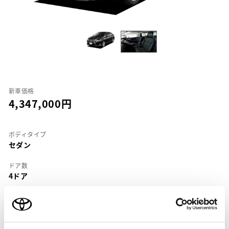
新車価格
4,347,000
ボディタイプ
セダン
ドア数
4ドア
乗車定員
5名
型式