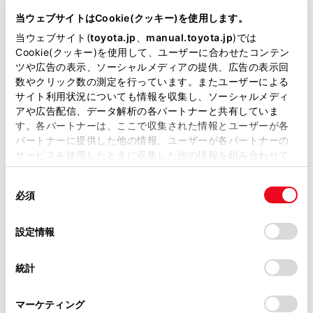
DAA-ANF10
当ウェブサイトはCookie(クッキー)を使用します。
当ウェブサイト(
toyota.jp
、
manual.toyota.jp
)では
全長
×
全幅
×
全高
Cookie(クッキー)を使用して、ユーザーに合わせたコンテン
4710
×
1785
×
1495mm
ツや広告の表示、ソーシャルメディアの提供、広告の表示回
数やクリック数の測定を行っています。またユーザーによる
ホイールベース ※1
サイト利用状況についても情報を収集し、ソーシャルメディ
2700mm
アや広告配信、データ解析の各パートナーと共有していま
す。各パートナーは、ここで収集された情報とユーザーが各
トレッド前／後
1535/1530mm
パートナーに提供した他の情報、ユーザーが各パートナーの
サービスを使用したときに収集した他の情報を組み合わせて
室内長
×
室内幅
×
室内高
使用することがあります。当ウェブサイトの使用を続行する
1945
×
1475
×
1210mm
同
とCookie(クッキー)に同意したこととなります。
必須
意
車両重量
の
「すべてのCookieを許可」をクリックすることで、お客様の
1640kg
選
デバイスにすべてのCookie(クッキー)が保存されることに同
設定情報
択
意したことになります。Cookie(クッキー)のオプトアウト、
設定の変更、同意を撤回したりするにあたっては、当社の
統計
「
Cookie（クッキー）情報の取り扱いについて
」をご覧くだ
さい。
マーケティング