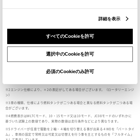
燃料・性能・詳細スペック
詳細を表示
装備・オプション
すべてのCookieを許可
選択中のCookieを許可
ボディカラー
必須のCookieのみ許可
車の種類、仕様により数値が複数ある場合とサスペンション形式などにより、ホイ
ールベースが左右で数値が異なる場合がございます。
エンジン仕様により、×2の表記がしてある場合がございます。（ロータリーエンジ
ン）
車の種類、仕様により燃料タンクが二つある場合と異なる燃料タンクが二つある場
合がございます。
燃費表示はWLTCモード、10・15モード又は10モード、JC08モードのいずれかに
基づいた試験上の数値であり、実際の数値は走行条件などにより異なります。
ドライバーが任意で駆動を２輪・４輪を切り替える事が出来る４WDを「パートタイ
ム」、車両の設定で常時又は可変又は切替えを行う事を主とするものを「フルタイム」
として表示しています。