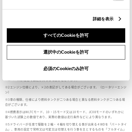
燃料・性能・詳細スペック
詳細を表示
装備・オプション
すべてのCookieを許可
選択中のCookieを許可
ボディカラー
必須のCookieのみ許可
車の種類、仕様により数値が複数ある場合とサスペンション形式などにより、ホイ
ールベースが左右で数値が異なる場合がございます。
エンジン仕様により、×2の表記がしてある場合がございます。（ロータリーエンジ
ン）
車の種類、仕様により燃料タンクが二つある場合と異なる燃料タンクが二つある場
合がございます。
燃費表示はWLTCモード、10・15モード又は10モード、JC08モードのいずれかに
基づいた試験上の数値であり、実際の数値は走行条件などにより異なります。
ドライバーが任意で駆動を２輪・４輪を切り替える事が出来る４WDを「パートタイ
ム」、車両の設定で常時又は可変又は切替えを行う事を主とするものを「フルタイム」