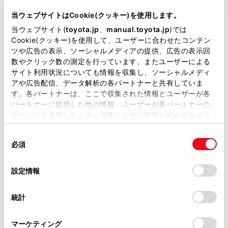
型式
DBA-GGL15W
当ウェブサイトはCookie(クッキー)を使用します。
当ウェブサイト(
toyota.jp
、
manual.toyota.jp
)では
全長
×
全幅
×
全高
Cookie(クッキー)を使用して、ユーザーに合わせたコンテン
4770
×
1885
×
1690mm
ツや広告の表示、ソーシャルメディアの提供、広告の表示回
数やクリック数の測定を行っています。またユーザーによる
ホイールベース ※1
サイト利用状況についても情報を収集し、ソーシャルメディ
2740mm
アや広告配信、データ解析の各パートナーと共有していま
す。各パートナーは、ここで収集された情報とユーザーが各
トレッド前／後
パートナーに提供した他の情報、ユーザーが各パートナーの
1630/1625mm
サービスを使用したときに収集した他の情報を組み合わせて
使用することがあります。当ウェブサイトの使用を続行する
室内長
×
室内幅
×
室内高
同
とCookie(クッキー)に同意したこととなります。
2180
×
1560
×
1220mm
必須
意
の
「すべてのCookieを許可」をクリックすることで、お客様の
車両重量
選
1950kg
デバイスにすべてのCookie(クッキー)が保存されることに同
設定情報
択
意したことになります。Cookie(クッキー)のオプトアウト、
設定の変更、同意を撤回したりするにあたっては、当社の
統計
「
Cookie（クッキー）情報の取り扱いについて
」をご覧くだ
さい。
マーケティング