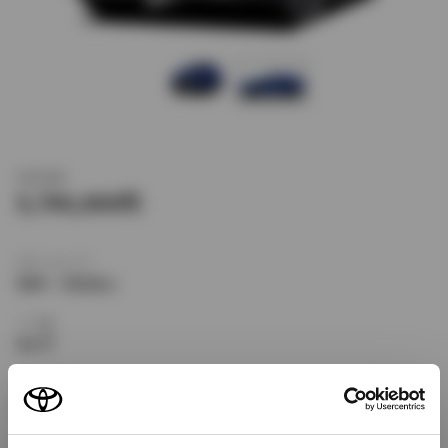
新車価格
5,790,000
ボディタイプ
SUV・クロカン
ドア数
5ドア
乗車定員
5名
型式