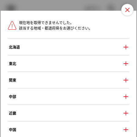
TOYOTA
検索
メニュ
ログイン
現在地を取得できませんでした。
ラインアップ
オーナーサポート
トピックス
該当する地域・都道府県をお選びください。
トヨタ認定中古車
メニュー
北海道
未設定
お気に入り
保存した見積り
閲覧履歴
東北
クルマ情報
関東
中部
レクサス ＲＸ
近畿
ＲＸ２００ｔ Ｆスポーツ
2016年（平成28年） 8月発売
中国