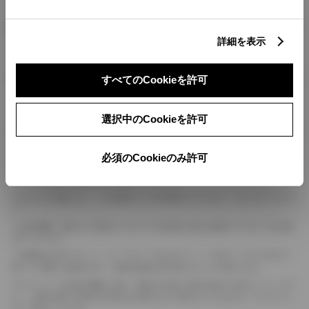
燃料・性能・詳細スペック
詳細を表示
装備・オプション
すべてのCookieを許可
選択中のCookieを許可
ボディカラー
必須のCookieのみ許可
車の種類、仕様により数値が複数ある場合とサスペンション形式などにより、ホイ
ールベースが左右で数値が異なる場合がございます。
エンジン仕様により、×2の表記がしてある場合がございます。（ロータリーエンジ
ン）
車の種類、仕様により燃料タンクが二つある場合と異なる燃料タンクが二つある場
合がございます。
燃費表示はWLTCモード、10・15モード又は10モード、JC08モードのいずれかに
基づいた試験上の数値であり、実際の数値は走行条件などにより異なります。
ドライバーが任意で駆動を２輪・４輪を切り替える事が出来る４WDを「パートタイ
ム」、車両の設定で常時又は可変又は切替えを行う事を主とするものを「フルタイム」
として表示しています。