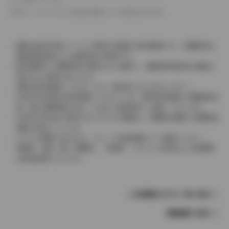
革シートについては一部合皮を使用している場合があります。
価格は販売当時のメーカー希望小売価格で参考価格です。消費税率は
価格情報登録または更新時点の税率です。
販売期間中に消費税率が変更された車種で、消費税率変更前の価格が
表示される場合があります。
実際の販売価格につきましては、販売店におたずねください。
2004年4月以降の発売車種につきましては、車両本体価格と消費税相当
額（地方消費税額を含む）を含んだ総額表示（内税）となります。
2004年3月以前に発売されたモデルの価格は、消費税込価格と消費税抜
価格が混在しています。
どちらの価格であるかは、グレード詳細画面にてご確認ください。
保険料、税金（除く消費税）、登録料、リサイクル料金などの諸費用
は別途必要となります。
この車種のモデル一覧へ戻る
車種選択へ戻る