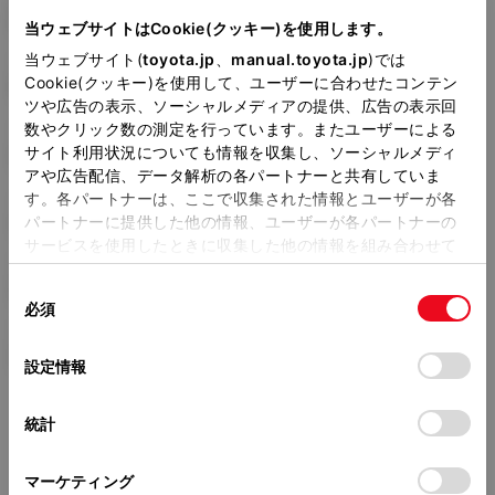
DBA-AGL20W
当ウェブサイトはCookie(クッキー)を使用します。
当ウェブサイト(
toyota.jp
、
manual.toyota.jp
)では
全長
×
全幅
×
全高
Cookie(クッキー)を使用して、ユーザーに合わせたコンテン
4890
×
1895
×
1710mm
ツや広告の表示、ソーシャルメディアの提供、広告の表示回
数やクリック数の測定を行っています。またユーザーによる
ホイールベース ※1
サイト利用状況についても情報を収集し、ソーシャルメディ
2790mm
アや広告配信、データ解析の各パートナーと共有していま
す。各パートナーは、ここで収集された情報とユーザーが各
トレッド前／後
1640/1630mm
パートナーに提供した他の情報、ユーザーが各パートナーの
サービスを使用したときに収集した他の情報を組み合わせて
室内長
×
室内幅
×
室内高
使用することがあります。当ウェブサイトの使用を続行する
2230
×
1590
×
1200mm
同
とCookie(クッキー)に同意したこととなります。
必須
意
車両重量
の
「すべてのCookieを許可」をクリックすることで、お客様の
1900kg
選
デバイスにすべてのCookie(クッキー)が保存されることに同
設定情報
択
意したことになります。Cookie(クッキー)のオプトアウト、
設定の変更、同意を撤回したりするにあたっては、当社の
統計
「
Cookie（クッキー）情報の取り扱いについて
」をご覧くだ
さい。
マーケティング