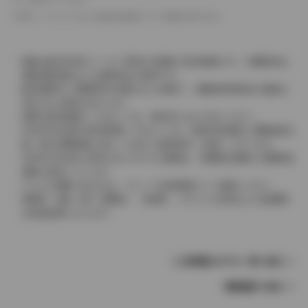
革シートについては一部合皮を使用している場合があります。
価格は販売当時のメーカー希望小売価格で参考価格です。消費税率は
価格情報登録または更新時点の税率です。
販売期間中に消費税率が変更された車種で、消費税率変更前の価格が
表示される場合があります。
実際の販売価格につきましては、販売店におたずねください。
2004年4月以降の発売車種につきましては、車両本体価格と消費税相当
額（地方消費税額を含む）を含んだ総額表示（内税）となります。
2004年3月以前に発売されたモデルの価格は、消費税込価格と消費税抜
価格が混在しています。
どちらの価格であるかは、グレード詳細画面にてご確認ください。
保険料、税金（除く消費税）、登録料、リサイクル料金などの諸費用
は別途必要となります。
この車種のモデル一覧へ戻る
車種選択へ戻る