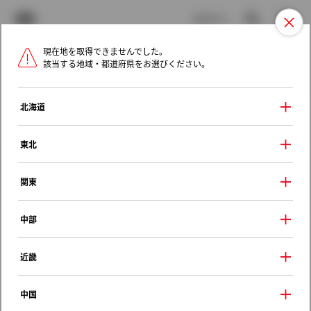
TOYOTA
検索
メニュ
ログイン
現在地を取得できませんでした。
ラインアップ
オーナーサポート
トピックス
該当する地域・都道府県をお選びください。
トヨタ認定中古車
メニュー
北海道
未設定
お気に入り
保存した見積り
閲覧履歴
東北
クルマ情報
関東
中部
レクサス ＲＸ
近畿
ＲＸ４５０ｈ Ｆスポーツ
2016年（平成28年） 8月発売
中国