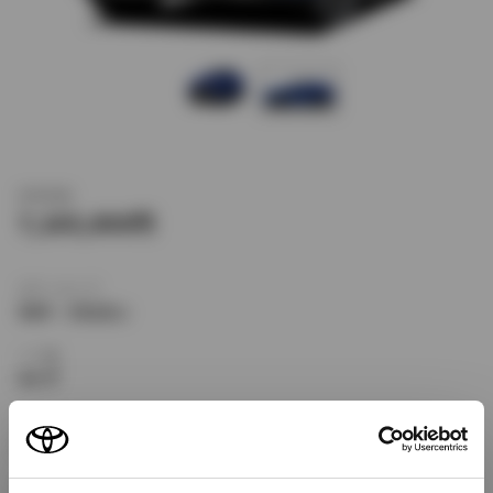
新車価格
7,165,000
ボディタイプ
SUV・クロカン
ドア数
5ドア
乗車定員
5名
型式