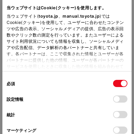
DAA-GYL20W
当ウェブサイトはCookie(クッキー)を使用します。
当ウェブサイト(
toyota.jp
、
manual.toyota.jp
)では
全長
×
全幅
×
全高
Cookie(クッキー)を使用して、ユーザーに合わせたコンテン
4890
×
1895
×
1710mm
ツや広告の表示、ソーシャルメディアの提供、広告の表示回
数やクリック数の測定を行っています。またユーザーによる
ホイールベース ※1
サイト利用状況についても情報を収集し、ソーシャルメディ
2790mm
アや広告配信、データ解析の各パートナーと共有していま
す。各パートナーは、ここで収集された情報とユーザーが各
トレッド前／後
1640/1630mm
パートナーに提供した他の情報、ユーザーが各パートナーの
サービスを使用したときに収集した他の情報を組み合わせて
室内長
×
室内幅
×
室内高
使用することがあります。当ウェブサイトの使用を続行する
2230
×
1590
×
1200mm
同
とCookie(クッキー)に同意したこととなります。
必須
意
車両重量
の
「すべてのCookieを許可」をクリックすることで、お客様の
2060kg
選
デバイスにすべてのCookie(クッキー)が保存されることに同
設定情報
択
意したことになります。Cookie(クッキー)のオプトアウト、
設定の変更、同意を撤回したりするにあたっては、当社の
統計
「
Cookie（クッキー）情報の取り扱いについて
」をご覧くだ
さい。
マーケティング