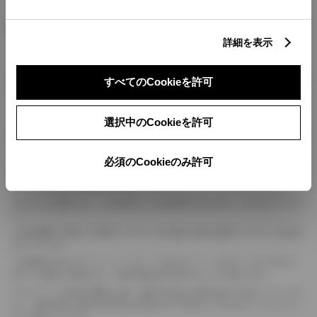
燃料・性能・詳細スペック
詳細を表示
装備・オプション
すべてのCookieを許可
選択中のCookieを許可
ボディカラー
必須のCookieのみ許可
車の種類、仕様により数値が複数ある場合とサスペンション形式などにより、ホイ
ールベースが左右で数値が異なる場合がございます。
エンジン仕様により、×2の表記がしてある場合がございます。（ロータリーエンジ
ン）
車の種類、仕様により燃料タンクが二つある場合と異なる燃料タンクが二つある場
合がございます。
燃費表示はWLTCモード、10・15モード又は10モード、JC08モードのいずれかに
基づいた試験上の数値であり、実際の数値は走行条件などにより異なります。
ドライバーが任意で駆動を２輪・４輪を切り替える事が出来る４WDを「パートタイ
ム」、車両の設定で常時又は可変又は切替えを行う事を主とするものを「フルタイム」
として表示しています。