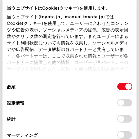
DBA-AGL25W
当ウェブサイトはCookie(クッキー)を使用します。
当ウェブサイト(
toyota.jp
、
manual.toyota.jp
)では
全長
×
全幅
×
全高
Cookie(クッキー)を使用して、ユーザーに合わせたコンテン
4890
×
1895
×
1710mm
ツや広告の表示、ソーシャルメディアの提供、広告の表示回
数やクリック数の測定を行っています。またユーザーによる
ホイールベース ※1
サイト利用状況についても情報を収集し、ソーシャルメディ
2790mm
アや広告配信、データ解析の各パートナーと共有していま
す。各パートナーは、ここで収集された情報とユーザーが各
トレッド前／後
1640/1630mm
パートナーに提供した他の情報、ユーザーが各パートナーの
サービスを使用したときに収集した他の情報を組み合わせて
室内長
×
室内幅
×
室内高
使用することがあります。当ウェブサイトの使用を続行する
2095
×
1590
×
1200mm
同
とCookie(クッキー)に同意したこととなります。
必須
意
車両重量
の
「すべてのCookieを許可」をクリックすることで、お客様の
1970kg
選
デバイスにすべてのCookie(クッキー)が保存されることに同
設定情報
択
意したことになります。Cookie(クッキー)のオプトアウト、
設定の変更、同意を撤回したりするにあたっては、当社の
統計
「
Cookie（クッキー）情報の取り扱いについて
」をご覧くだ
さい。
マーケティング