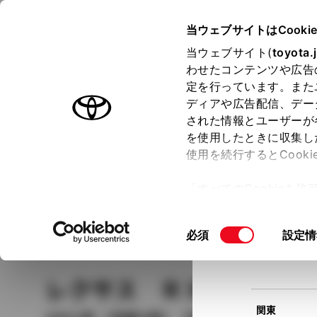
TOYOTA
当ウェブサイトはCooki
当ウェブサイト(
toyota.
わせたコンテンツや広告
ラインアップ
オーナーサポート
トピックス
定を行っています。また
現在
ディアや広告配信、デー
トヨタ認定中古車
該当
された情報とユーザーが
を使用したときに収集し
中古車を探す
トヨタ認定中古車の魅力
3つの買い方
使用を続行するとCook
北海道
「すべてのCookieを
ー)が保存されることに同
更、同意を撤回したりす
車種
の選択
同
必須
設定情
て
」をご覧ください。
東北
意
の
レクサス ＲＸ
ＲＸ３０
選
択
関東