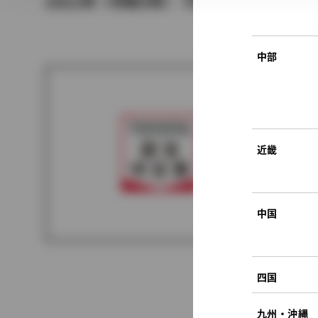
2021年（令和3年） 7月発売
中部
近畿
中国
四国
九州・沖縄