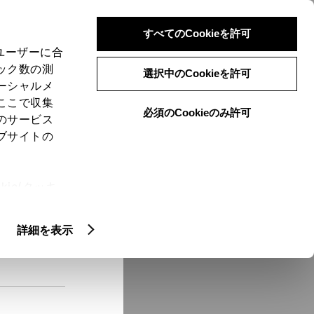
検索
メニュー
ログイン
すべてのCookieを許可
、ユーザーに合
ック数の測
選択中のCookieを許可
ーシャルメ
ここで収集
必須のCookieのみ許可
メニュー
のサービス
ブサイトの
域
未設定
ie(クッキ
、設定の変
扱いについ
クルマ情報
詳細を表示