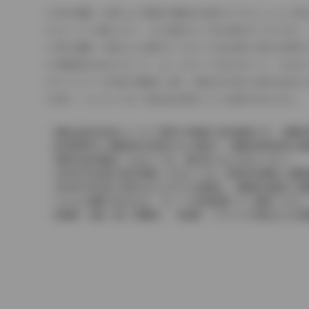
車の種類、仕様により数値が複数ある場合とサスペンション形
エンジン仕様により、×2の表記がしてある場合がございます。
車の種類、仕様により燃料タンクが二つある場合と異なる燃料
燃費表示はWLTCモード、10・15モード又は10モード、J
ドライバーが任意で駆動を２輪・４輪を切り替える事が出来る
革シートについては一部合皮を使用している場合があります。
価格は販売当時のメーカー希望小売価格で参考価格です。消費税
販売期間中に消費税率が変更された車種で、消費税率変更前の価
実際の販売価格につきましては、販売店におたずねください。
2004年4月以降の発売車種につきましては、車両本体価格と消
2004年3月以前に発売されたモデルの価格は、消費税込価格と
どちらの価格であるかは、グレード詳細画面にてご確認ください
保険料、税金（除く消費税）、登録料、リサイクル料金などの諸