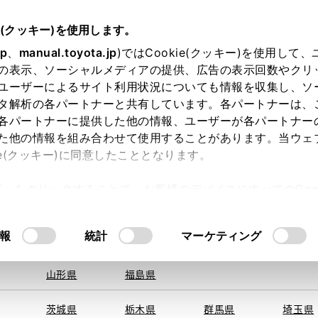
e(クッキー)を使用します。
jp
、
manual.toyota.jp
)ではCookie(クッキー)を使用して
の表示、ソーシャルメディアの提供、広告の表示回数やクリ
ユーザーによるサイト利用状況についても情報を収集し、ソ
地を取得できませんでした。
タ解析の各パートナーと共有しています。各パートナーは、
する地域・都道府県をお選びください。
各パートナーに提供した他の情報、ユーザーが各パートナー
た他の情報を組み合わせて使用することがあります。当ウェ
オンライン購入
お気に入り
保存した見積り
閲覧履歴
お住まいの地
ie(クッキー)に同意したこととなります。
旭川
釧路
札幌
帯広
許可」をクリックすることで、お客様のデバイスにすべてのCook
函館
北見
室蘭、苫小
意したことになります。Cookie(クッキー)のオプトアウト
牧、
ひだか
るにあたっては、当社の「
Cookie（クッキー）情報の取り
モデル・年式
・グレード
の選択
報
統計
マーケティング
青森県
岩手県
宮城県
秋田県
山形県
福島県
０ Ｆスポーツ
茨城県
栃木県
群馬県
埼玉県