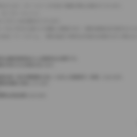
式などにより、ホイールベースが左右で数値が異なる場合がございます。
（ロータリーエンジン）
タンクが二つある場合がございます。
C08モードのいずれかに基づいた試験上の数値であり、実際の数値は走行条件などに
４WDを「パートタイム」、車両の設定で常時又は可変又は切替えを行う事を主
率は価格情報登録または更新時点の税率です。
格が表示される場合があります。
費税相当額（地方消費税額を含む）を含んだ総額表示（内税）となります。
消費税抜価格が混在しています。
。
費用は別途必要となります。