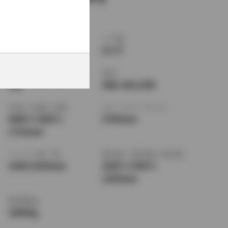
ボディタイプ
ドア数
SUV・クロカン
5ドア
乗車定員
型式
5名
3BA-AGL25W
全長
×
全幅
×
全高
ホイールベース ※1
4890
×
1895
×
2790mm
1710mm
トレッド前／後
室内長
×
室内幅
×
室内高
1640/1630mm
2095
×
1590
×
1200mm
車両重量
1980kg