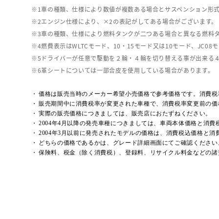
車の種類、仕様により数値が複数ある場合とサスペンション形
エンジン仕様により、×2の表記がしてある場合がございます。
車の種類、仕様により燃料タンクが二つある場合と異なる燃料
燃費表示はWLTCモード、10・15モード又は10モード、J
ドライバーが任意で駆動を２輪・４輪を切り替える事が出来る
革シートについては一部合皮を使用している場合があります。
価格は販売当時のメーカー希望小売価格で参考価格です。消費税
販売期間中に消費税率が変更された車種で、消費税率変更前の価
実際の販売価格につきましては、販売店におたずねください。
2004年4月以降の発売車種につきましては、車両本体価格と消
2004年3月以前に発売されたモデルの価格は、消費税込価格と
どちらの価格であるかは、グレード詳細画面にてご確認ください
保険料、税金（除く消費税）、登録料、リサイクル料金などの諸