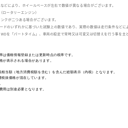
式などにより、ホイールベースが左右で数値が異なる場合がございます。
（ロータリーエンジン）
タンクが二つある場合がございます。
C08モードのいずれかに基づいた試験上の数値であり、実際の数値は走行条件などに
４WDを「パートタイム」、車両の設定で常時又は可変又は切替えを行う事を主
率は価格情報登録または更新時点の税率です。
格が表示される場合があります。
費税相当額（地方消費税額を含む）を含んだ総額表示（内税）となります。
消費税抜価格が混在しています。
。
費用は別途必要となります。