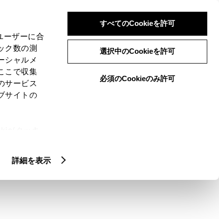
検索
メニュー
ログイン
すべてのCookieを許可
、ユーザーに合
ック数の測
選択中のCookieを許可
ーシャルメ
ここで収集
必須のCookieのみ許可
メニュー
のサービス
ブサイトの
域
未設定
ie(クッキ
、設定の変
扱いについ
クルマ情報
詳細を表示