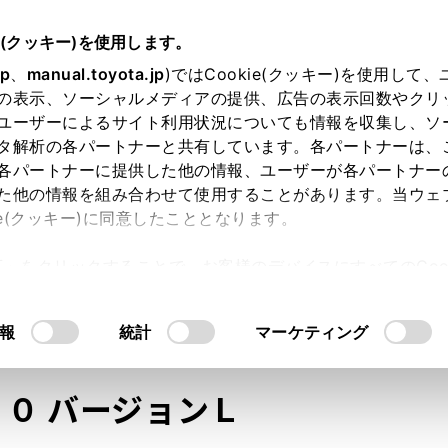
e(クッキー)を使用します。
jp
、
manual.toyota.jp
)ではCookie(クッキー)を使用して
の表示、ソーシャルメディアの提供、広告の表示回数やクリ
ユーザーによるサイト利用状況についても情報を収集し、ソ
タ解析の各パートナーと共有しています。各パートナーは、
各パートナーに提供した他の情報、ユーザーが各パートナー
た他の情報を組み合わせて使用することがあります。当ウェ
オンライン購入
お気に入り
保存した見積り
閲覧履歴
お住まいの地
ie(クッキー)に同意したこととなります。
許可」をクリックすることで、お客様のデバイスにすべてのCook
意したことになります。Cookie(クッキー)のオプトアウト
るにあたっては、当社の「
Cookie（クッキー）情報の取り
モデル・年式
・グレード
の選択
報
統計
マーケティング
０ バージョンＬ