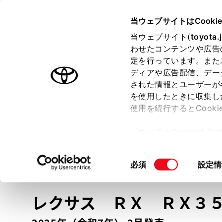
TOYOTA
当ウェブサイトはCooki
当ウェブサイト(
toyota.
わせたコンテンツや広告
ラインアップ
オーナーサポート
トピックス
定を行っています。また
ディアや広告配信、デー
トヨタ認定中古車
された情報とユーザーが
を使用したときに収集し
中古車を探す
トヨタ認定中古車の魅力
3つの買い方
使用を続行するとCook
「すべてのCookieを
ー)が保存されることに同
更、同意を撤回したりす
車種
の選択
同
必須
設定情
て
」をご覧ください。
意
の
レクサス ＲＸ
ＲＸ３５
選
択