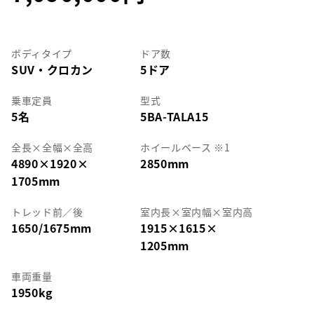
ボディタイプ
ドア数
SUV・クロカン
5ドア
乗車定員
型式
5名
5BA-TALA15
全長
×
全幅
×
全高
ホイールベース ※1
4890
×
1920
×
2850mm
1705mm
トレッド前／後
室内長
×
室内幅
×
室内高
1650/1675mm
1915
×
1615
×
1205mm
車両重量
1950kg