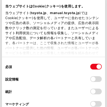
DBA-ZN6
当ウェブサイトはCookie(クッキー)を使用します。
当ウェブサイト(
toyota.jp
、
manual.toyota.jp
)では
全長
×
全幅
×
全高
Cookie(クッキー)を使用して、ユーザーに合わせたコンテン
4240
×
1775
×
1320mm
ツや広告の表示、ソーシャルメディアの提供、広告の表示回
数やクリック数の測定を行っています。またユーザーによる
ホイールベース ※1
サイト利用状況についても情報を収集し、ソーシャルメディ
2570mm
アや広告配信、データ解析の各パートナーと共有していま
す。各パートナーは、ここで収集された情報とユーザーが各
トレッド前／後
1520/1540mm
パートナーに提供した他の情報、ユーザーが各パートナーの
サービスを使用したときに収集した他の情報を組み合わせて
室内長
×
室内幅
×
室内高
使用することがあります。当ウェブサイトの使用を続行する
1615
×
1490
×
1060mm
同
とCookie(クッキー)に同意したこととなります。
必須
意
車両重量
の
「すべてのCookieを許可」をクリックすることで、お客様の
1260kg
選
デバイスにすべてのCookie(クッキー)が保存されることに同
設定情報
択
意したことになります。Cookie(クッキー)のオプトアウト、
設定の変更、同意を撤回したりするにあたっては、当社の
統計
「
Cookie（クッキー）情報の取り扱いについて
」をご覧くだ
さい。
マーケティング