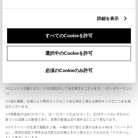
燃料・性能・詳細スペック
詳細を表示
装備・オプション
すべてのCookieを許可
選択中のCookieを許可
ボディカラー
必須のCookieのみ許可
車の種類、仕様により数値が複数ある場合とサスペンション形式などにより、ホイ
ールベースが左右で数値が異なる場合がございます。
エンジン仕様により、×2の表記がしてある場合がございます。（ロータリーエンジ
ン）
車の種類、仕様により燃料タンクが二つある場合と異なる燃料タンクが二つある場
合がございます。
燃費表示はWLTCモード、10・15モード又は10モード、JC08モードのいずれかに
基づいた試験上の数値であり、実際の数値は走行条件などにより異なります。
ドライバーが任意で駆動を２輪・４輪を切り替える事が出来る４WDを「パートタイ
ム」、車両の設定で常時又は可変又は切替えを行う事を主とするものを「フルタイム」
として表示しています。