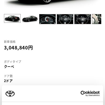
新車価格
3,048,840
ボディタイプ
クーペ
ドア数
2ドア
乗車定員
4名
型式