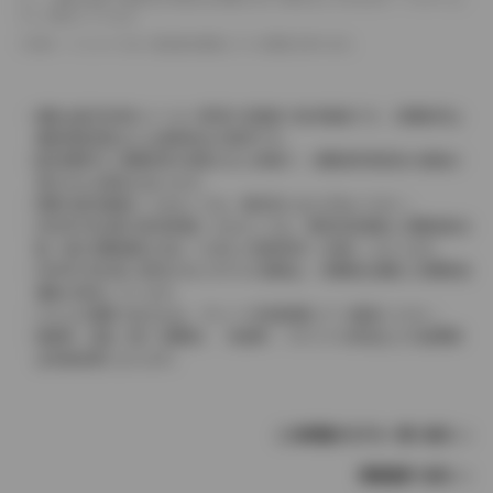
として表示しています。
革シートについては一部合皮を使用している場合があります。
価格は販売当時のメーカー希望小売価格で参考価格です。消費税率は
価格情報登録または更新時点の税率です。
販売期間中に消費税率が変更された車種で、消費税率変更前の価格が
表示される場合があります。
実際の販売価格につきましては、販売店におたずねください。
2004年4月以降の発売車種につきましては、車両本体価格と消費税相当
額（地方消費税額を含む）を含んだ総額表示（内税）となります。
2004年3月以前に発売されたモデルの価格は、消費税込価格と消費税抜
価格が混在しています。
どちらの価格であるかは、グレード詳細画面にてご確認ください。
保険料、税金（除く消費税）、登録料、リサイクル料金などの諸費用
は別途必要となります。
この車種のモデル一覧へ戻る
車種選択へ戻る