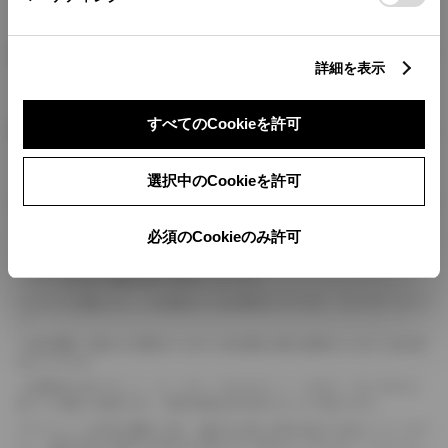
燃料・性能・詳細スペック
詳細を表示
すべてのCookieを許可
装備・オプション
選択中のCookieを許可
ボディカラー
必須のCookieのみ許可
車の種類、仕様により数値が複数ある場合とサスペンション形式などにより、ホイ
ールベースが左右で数値が異なる場合がございます。
エンジン仕様により、×2の表記がしてある場合がございます。（ロータリーエンジ
ン）
車の種類、仕様により燃料タンクが二つある場合と異なる燃料タンクが二つある場
合がございます。
燃費表示はWLTCモード、10・15モード又は10モード、JC08モードのいずれかに
基づいた試験上の数値であり、実際の数値は走行条件などにより異なります。
ドライバーが任意で駆動を２輪・４輪を切り替える事が出来る４WDを「パートタイ
ム」、車両の設定で常時又は可変又は切替えを行う事を主とするものを「フルタイム」