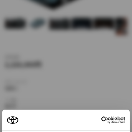
新車価格
2,226,000
ボディタイプ
セダン
ドア数
4ドア
乗車定員
5名