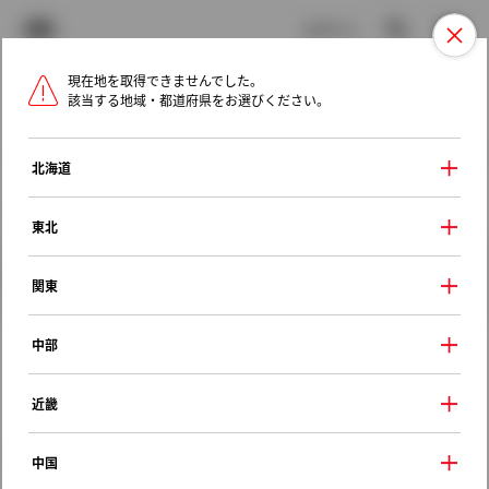
TOYOTA
検索
メニュ
ログイン
現在地を取得できませんでした。
ラインアップ
オーナーサポート
トピックス
該当する地域・都道府県をお選びください。
トヨタ認定中古車
メニュー
北海道
未設定
お気に入り
保存した見積り
閲覧履歴
東北
クルマ情報
関東
中部
トヨタ アリオン
近畿
Ａ１８ Ｓパッケージ
2004年（平成16年） 12月発売
中国