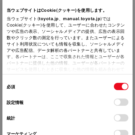
型式
CBA-ZZT245
当ウェブサイトはCookie(クッキー)を使用します。
当ウェブサイト(
toyota.jp
、
manual.toyota.jp
)では
全長
×
全幅
×
全高
Cookie(クッキー)を使用して、ユーザーに合わせたコンテン
4565
×
1695
×
1480mm
ツや広告の表示、ソーシャルメディアの提供、広告の表示回
数やクリック数の測定を行っています。またユーザーによる
ホイールベース ※1
サイト利用状況についても情報を収集し、ソーシャルメディ
2700mm
アや広告配信、データ解析の各パートナーと共有していま
す。各パートナーは、ここで収集された情報とユーザーが各
トレッド前／後
パートナーに提供した他の情報、ユーザーが各パートナーの
1480/1460mm
サービスを使用したときに収集した他の情報を組み合わせて
使用することがあります。当ウェブサイトの使用を続行する
室内長
×
室内幅
×
室内高
同
とCookie(クッキー)に同意したこととなります。
1975
×
1395
×
1190mm
必須
意
の
「すべてのCookieを許可」をクリックすることで、お客様の
車両重量
選
デバイスにすべてのCookie(クッキー)が保存されることに同
1280kg
設定情報
択
意したことになります。Cookie(クッキー)のオプトアウト、
設定の変更、同意を撤回したりするにあたっては、当社の
統計
「
Cookie（クッキー）情報の取り扱いについて
」をご覧くだ
さい。
マーケティング