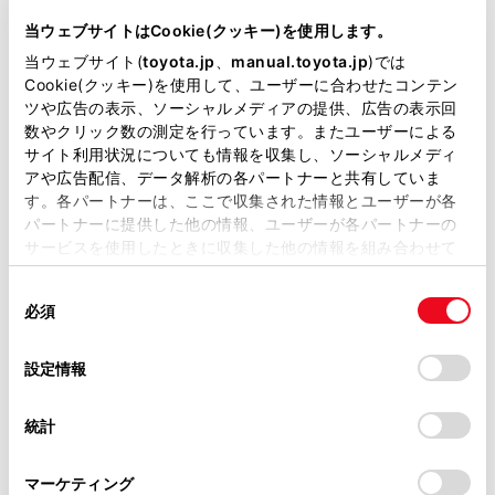
型式
DBA-ZRT260
当ウェブサイトはCookie(クッキー)を使用します。
当ウェブサイト(
toyota.jp
、
manual.toyota.jp
)では
全長
×
全幅
×
全高
Cookie(クッキー)を使用して、ユーザーに合わせたコンテン
4565
×
1695
×
1475mm
ツや広告の表示、ソーシャルメディアの提供、広告の表示回
数やクリック数の測定を行っています。またユーザーによる
ホイールベース ※1
サイト利用状況についても情報を収集し、ソーシャルメディ
2700mm
アや広告配信、データ解析の各パートナーと共有していま
す。各パートナーは、ここで収集された情報とユーザーが各
トレッド前／後
パートナーに提供した他の情報、ユーザーが各パートナーの
1480/1460mm
サービスを使用したときに収集した他の情報を組み合わせて
使用することがあります。当ウェブサイトの使用を続行する
室内長
×
室内幅
×
室内高
2055
×
1450
×
1205mm
同
とCookie(クッキー)に同意したこととなります。
必須
意
車両重量
の
「すべてのCookieを許可」をクリックすることで、お客様の
1230kg
選
デバイスにすべてのCookie(クッキー)が保存されることに同
設定情報
択
意したことになります。Cookie(クッキー)のオプトアウト、
設定の変更、同意を撤回したりするにあたっては、当社の
統計
「
Cookie（クッキー）情報の取り扱いについて
」をご覧くだ
さい。
マーケティング