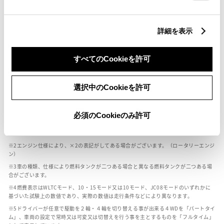
燃料・性能・詳細スペック
詳細を表示
装備・オプション
すべてのCookieを許可
選択中のCookieを許可
ボディカラー
必須のCookieのみ許可
車の種類、仕様により数値が複数ある場合とサスペンション形式などにより、ホイ
ールベースが左右で数値が異なる場合がございます。
エンジン仕様により、×2の表記がしてある場合がございます。（ロータリーエンジ
ン）
車の種類、仕様により燃料タンクが二つある場合と異なる燃料タンクが二つある場
合がございます。
燃費表示はWLTCモード、10・15モード又は10モード、JC08モードのいずれかに
基づいた試験上の数値であり、実際の数値は走行条件などにより異なります。
ドライバーが任意で駆動を２輪・４輪を切り替える事が出来る４WDを「パートタイ
ム」、車両の設定で常時又は可変又は切替えを行う事を主とするものを「フルタイム」