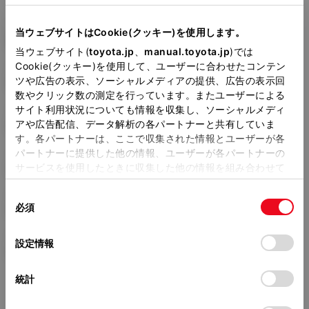
型式
当ウェブサイトはCookie(クッキー)を使用します。
DBA-GGH25W
当ウェブサイト(
toyota.jp
、
manual.toyota.jp
)では
Cookie(クッキー)を使用して、ユーザーに合わせたコンテン
全長
×
全幅
×
全高
ツや広告の表示、ソーシャルメディアの提供、広告の表示回
4885
×
1840
×
1915mm
数やクリック数の測定を行っています。またユーザーによる
サイト利用状況についても情報を収集し、ソーシャルメディ
ホイールベース ※1
アや広告配信、データ解析の各パートナーと共有していま
2950mm
す。各パートナーは、ここで収集された情報とユーザーが各
パートナーに提供した他の情報、ユーザーが各パートナーの
トレッド前／後
1555/1560mm
サービスを使用したときに収集した他の情報を組み合わせて
使用することがあります。当ウェブサイトの使用を続行する
室内長
×
室内幅
×
室内高
同
とCookie(クッキー)に同意したこととなります。
必須
3160
×
1585
×
1400mm
意
の
「すべてのCookieを許可」をクリックすることで、お客様の
車両重量
選
デバイスにすべてのCookie(クッキー)が保存されることに同
設定情報
2080kg
択
意したことになります。Cookie(クッキー)のオプトアウト、
設定の変更、同意を撤回したりするにあたっては、当社の
統計
「
Cookie（クッキー）情報の取り扱いについて
」をご覧くだ
さい。