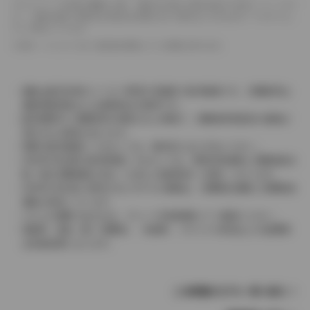
ドライバーが任意で駆動を２輪・４輪を切り替える事が出来る４WDを「パートタイ
ム」、車両の設定で常時又は可変又は切替えを行う事を主とするものを「フルタイム」
として表示しています。
革シートについては一部合皮を使用している場合があります。
価格は販売当時のメーカー希望小売価格で参考価格です。消費税率は
価格情報登録または更新時点の税率です。
販売期間中に消費税率が変更された車種で、消費税率変更前の価格が
表示される場合があります。
実際の販売価格につきましては、販売店におたずねください。
2004年4月以降の発売車種につきましては、車両本体価格と消費税相当
額（地方消費税額を含む）を含んだ総額表示（内税）となります。
2004年3月以前に発売されたモデルの価格は、消費税込価格と消費税抜
価格が混在しています。
どちらの価格であるかは、グレード詳細画面にてご確認ください。
保険料、税金（除く消費税）、登録料、リサイクル料金などの諸費用
は別途必要となります。
この車種のモデル一覧へ戻る