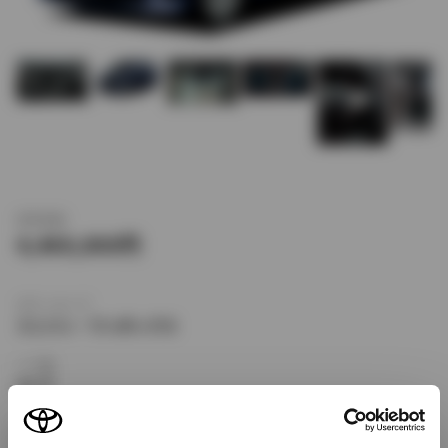
新車価格
4,469,000
ボディタイプ
ミニバン・ワンボックス
ドア数
5ドア
乗車定員
7名