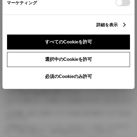
マーケティング
燃料・性能・詳細スペック
詳細を表示
すべてのCookieを許可
装備・オプション
選択中のCookieを許可
ボディカラー
必須のCookieのみ許可
車の種類、仕様により数値が複数ある場合とサスペンション形式などにより、ホイ
ールベースが左右で数値が異なる場合がございます。
エンジン仕様により、×2の表記がしてある場合がございます。（ロータリーエンジ
ン）
車の種類、仕様により燃料タンクが二つある場合と異なる燃料タンクが二つある場
合がございます。
燃費表示はWLTCモード、10・15モード又は10モード、JC08モードのいずれかに
基づいた試験上の数値であり、実際の数値は走行条件などにより異なります。