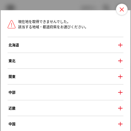
TOYOTA
検索
メニュ
ログイン
現在地を取得できませんでした。
ラインアップ
オーナーサポート
トピックス
該当する地域・都道府県をお選びください。
トヨタ認定中古車
メニュー
北海道
未設定
お気に入り
保存した見積り
閲覧履歴
東北
クルマ情報
関東
中部
トヨタ アルファード
近畿
３５０Ｓ Ｃパッケージ
2011年（平成23年） 11月発売
中国