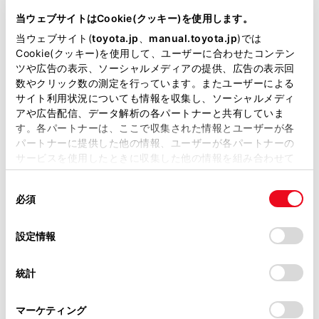
DBA-AGH30W
当ウェブサイトはCookie(クッキー)を使用します。
当ウェブサイト(
toyota.jp
、
manual.toyota.jp
)では
全長
×
全幅
×
全高
Cookie(クッキー)を使用して、ユーザーに合わせたコンテン
4915
×
1850
×
1880mm
ツや広告の表示、ソーシャルメディアの提供、広告の表示回
数やクリック数の測定を行っています。またユーザーによる
ホイールベース ※1
サイト利用状況についても情報を収集し、ソーシャルメディ
3000mm
アや広告配信、データ解析の各パートナーと共有していま
す。各パートナーは、ここで収集された情報とユーザーが各
トレッド前／後
1600/1605mm
パートナーに提供した他の情報、ユーザーが各パートナーの
サービスを使用したときに収集した他の情報を組み合わせて
室内長
×
室内幅
×
室内高
使用することがあります。当ウェブサイトの使用を続行する
3210
×
1590
×
1400mm
同
とCookie(クッキー)に同意したこととなります。
必須
意
車両重量
の
「すべてのCookieを許可」をクリックすることで、お客様の
1990kg
選
デバイスにすべてのCookie(クッキー)が保存されることに同
設定情報
択
意したことになります。Cookie(クッキー)のオプトアウト、
設定の変更、同意を撤回したりするにあたっては、当社の
統計
「
Cookie（クッキー）情報の取り扱いについて
」をご覧くだ
さい。
マーケティング