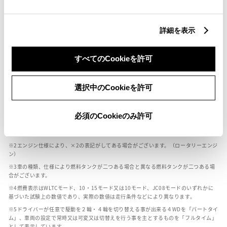
燃料・性能・詳細スペック
詳細を表示
装備・オプション
すべてのCookieを許可
選択中のCookieを許可
ボディカラー
必須のCookieのみ許可
車の種類、仕様により数値が複数ある場合とサスペンション形式などにより、ホイ
ールベースが左右で数値が異なる場合がございます。
エンジン仕様により、×2の表記がしてある場合がございます。（ロータリーエンジ
ン）
車の種類、仕様により燃料タンクが二つある場合と異なる燃料タンクが二つある場
合がございます。
燃費表示はWLTCモード、10・15モード又は10モード、JC08モードのいずれかに
基づいた試験上の数値であり、実際の数値は走行条件などにより異なります。
ドライバーが任意で駆動を２輪・４輪を切り替える事が出来る４WDを「パートタイ
ム」、車両の設定で常時又は可変又は切替えを行う事を主とするものを「フルタイム」
として表示しています。