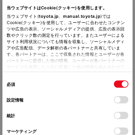
DBA-GGH35W
当ウェブサイトはCookie(クッキー)を使用します。
当ウェブサイト(
toyota.jp
、
manual.toyota.jp
)では
全長
×
全幅
×
全高
Cookie(クッキー)を使用して、ユーザーに合わせたコンテン
4945
×
1850
×
1950mm
ツや広告の表示、ソーシャルメディアの提供、広告の表示回
数やクリック数の測定を行っています。またユーザーによる
ホイールベース ※1
サイト利用状況についても情報を収集し、ソーシャルメディ
3000mm
アや広告配信、データ解析の各パートナーと共有していま
す。各パートナーは、ここで収集された情報とユーザーが各
トレッド前／後
1600/1595mm
パートナーに提供した他の情報、ユーザーが各パートナーの
サービスを使用したときに収集した他の情報を組み合わせて
室内長
×
室内幅
×
室内高
使用することがあります。当ウェブサイトの使用を続行する
3210
×
1590
×
1400mm
同
とCookie(クッキー)に同意したこととなります。
必須
意
車両重量
の
「すべてのCookieを許可」をクリックすることで、お客様の
2210kg
選
デバイスにすべてのCookie(クッキー)が保存されることに同
設定情報
択
意したことになります。Cookie(クッキー)のオプトアウト、
設定の変更、同意を撤回したりするにあたっては、当社の
統計
「
Cookie（クッキー）情報の取り扱いについて
」をご覧くだ
さい。
マーケティング