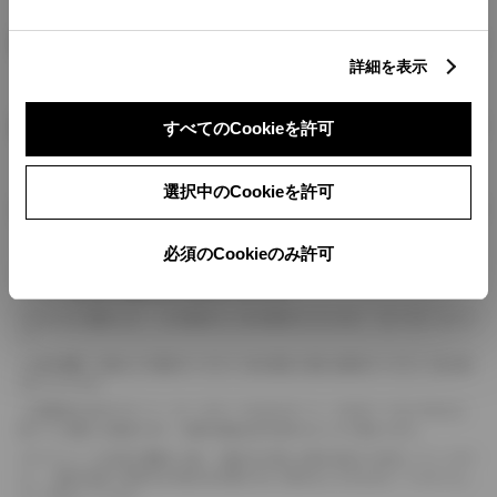
燃料・性能・詳細スペック
詳細を表示
装備・オプション
すべてのCookieを許可
選択中のCookieを許可
ボディカラー
必須のCookieのみ許可
車の種類、仕様により数値が複数ある場合とサスペンション形式などにより、ホイ
ールベースが左右で数値が異なる場合がございます。
エンジン仕様により、×2の表記がしてある場合がございます。（ロータリーエンジ
ン）
車の種類、仕様により燃料タンクが二つある場合と異なる燃料タンクが二つある場
合がございます。
燃費表示はWLTCモード、10・15モード又は10モード、JC08モードのいずれかに
基づいた試験上の数値であり、実際の数値は走行条件などにより異なります。
ドライバーが任意で駆動を２輪・４輪を切り替える事が出来る４WDを「パートタイ
ム」、車両の設定で常時又は可変又は切替えを行う事を主とするものを「フルタイム」
として表示しています。