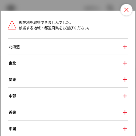
TOYOTA
検索
メニュ
ログイン
現在地を取得できませんでした。
ラインアップ
オーナーサポート
トピックス
該当する地域・都道府県をお選びください。
トヨタ認定中古車
メニュー
北海道
未設定
お気に入り
保存した見積り
閲覧履歴
東北
クルマ情報
関東
中部
トヨタ アルファード
近畿
３．５エグゼクティブラウンジ
2018年（平成30年） 10月発売
中国