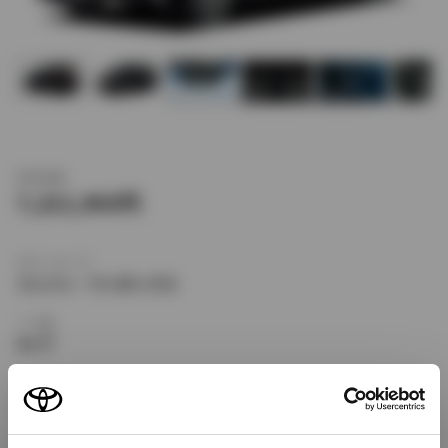
新車価格
7,221,960
ボディタイプ
ミニバン・ワンボックス
ドア数
5ドア
乗車定員
7名
型式