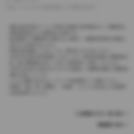
革シートについては一部合皮を使用している場合があります。
価格は販売当時のメーカー希望小売価格で参考価格です。消費税率は
価格情報登録または更新時点の税率です。
販売期間中に消費税率が変更された車種で、消費税率変更前の価格が
表示される場合があります。
実際の販売価格につきましては、販売店におたずねください。
2004年4月以降の発売車種につきましては、車両本体価格と消費税相当
額（地方消費税額を含む）を含んだ総額表示（内税）となります。
2004年3月以前に発売されたモデルの価格は、消費税込価格と消費税抜
価格が混在しています。
どちらの価格であるかは、グレード詳細画面にてご確認ください。
保険料、税金（除く消費税）、登録料、リサイクル料金などの諸費用
は別途必要となります。
この車種のモデル一覧へ戻る
車種選択へ戻る