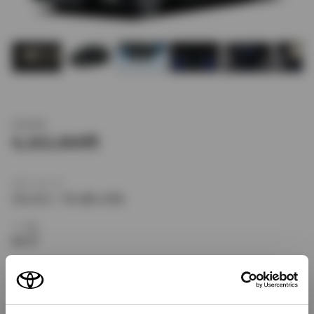
新車価格
4,163,000
ボディタイプ
ミニバン・ワンボックス
ドア数
5ドア
乗車定員
7名
型式