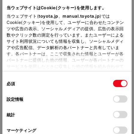
3BA-AGH35W
当ウェブサイトはCookie(クッキー)を使用します。
当ウェブサイト(
toyota.jp
、
manual.toyota.jp
)では
全長
×
全幅
×
全高
Cookie(クッキー)を使用して、ユーザーに合わせたコンテン
4950
×
1850
×
1950mm
ツや広告の表示、ソーシャルメディアの提供、広告の表示回
数やクリック数の測定を行っています。またユーザーによる
ホイールベース ※1
サイト利用状況についても情報を収集し、ソーシャルメディ
3000mm
アや広告配信、データ解析の各パートナーと共有していま
す。各パートナーは、ここで収集された情報とユーザーが各
トレッド前／後
1575/1570mm
パートナーに提供した他の情報、ユーザーが各パートナーの
サービスを使用したときに収集した他の情報を組み合わせて
室内長
×
室内幅
×
室内高
使用することがあります。当ウェブサイトの使用を続行する
3210
×
1590
×
1400mm
同
とCookie(クッキー)に同意したこととなります。
必須
意
車両重量
の
「すべてのCookieを許可」をクリックすることで、お客様の
2020kg
選
デバイスにすべてのCookie(クッキー)が保存されることに同
設定情報
択
意したことになります。Cookie(クッキー)のオプトアウト、
設定の変更、同意を撤回したりするにあたっては、当社の
統計
「
Cookie（クッキー）情報の取り扱いについて
」をご覧くだ
さい。
マーケティング