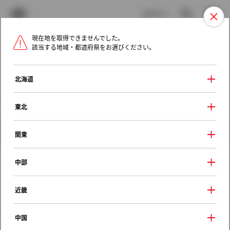
TOYOTA
検索
メニュ
ログイン
現在地を取得できませんでした。
ラインアップ
オーナーサポート
トピックス
該当する地域・都道府県をお選びください。
トヨタ認定中古車
メニュー
北海道
未設定
お気に入り
保存した見積り
閲覧履歴
東北
クルマ情報
関東
中部
トヨタ アルファード
近畿
２．５Ｓ
2020年（令和2年） 1月発売
中国