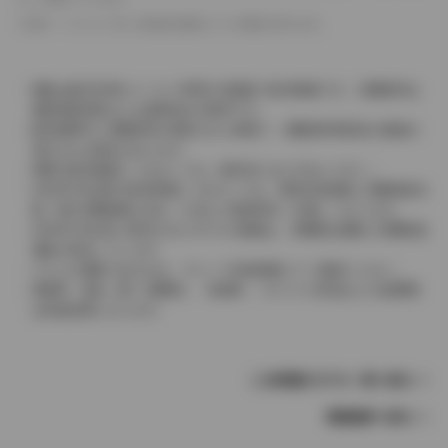
革シートについては一部合皮を使用している場合があります。
価格は販売当時のメーカー希望小売価格で参考価格です。消費税率は
価格情報登録または更新時点の税率です。
販売期間中に消費税率が変更された車種で、消費税率変更前の価格が
表示される場合があります。
実際の販売価格につきましては、販売店におたずねください。
2004年4月以降の発売車種につきましては、車両本体価格と消費税相当
額（地方消費税額を含む）を含んだ総額表示（内税）となります。
2004年3月以前に発売されたモデルの価格は、消費税込価格と消費税抜
価格が混在しています。
どちらの価格であるかは、グレード詳細画面にてご確認ください。
保険料、税金（除く消費税）、登録料、リサイクル料金などの諸費用
は別途必要となります。
この車種のモデル一覧へ戻る
車種選択へ戻る