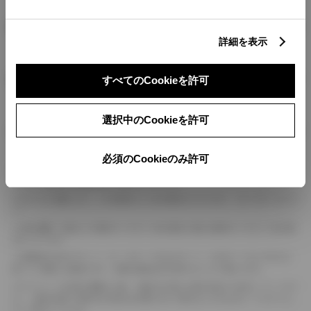
燃料・性能・詳細スペック
詳細を表示
装備・オプション
すべてのCookieを許可
選択中のCookieを許可
ボディカラー
必須のCookieのみ許可
車の種類、仕様により数値が複数ある場合とサスペンション形式などにより、ホイ
ールベースが左右で数値が異なる場合がございます。
エンジン仕様により、×2の表記がしてある場合がございます。（ロータリーエンジ
ン）
車の種類、仕様により燃料タンクが二つある場合と異なる燃料タンクが二つある場
合がございます。
燃費表示はWLTCモード、10・15モード又は10モード、JC08モードのいずれかに
基づいた試験上の数値であり、実際の数値は走行条件などにより異なります。
ドライバーが任意で駆動を２輪・４輪を切り替える事が出来る４WDを「パートタイ
ム」、車両の設定で常時又は可変又は切替えを行う事を主とするものを「フルタイム」
として表示しています。