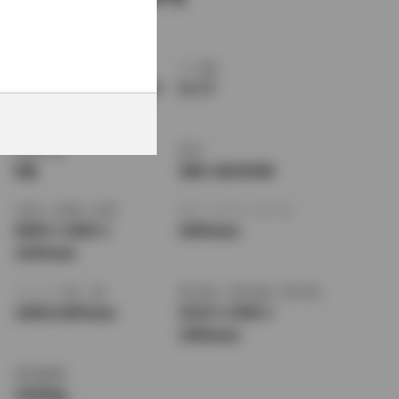
ボディタイプ
ドア数
ミニバン・ワンボック
5ドア
ス
乗車定員
型式
8名
3BA-AGH30W
全長
×
全幅
×
全高
ホイールベース ※1
4945
×
1850
×
3000mm
1935mm
トレッド前／後
室内長
×
室内幅
×
室内高
1600/1605mm
3210
×
1590
×
1400mm
車両重量
1920kg