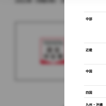
2021年（令和3年） 5月発売
中部
近畿
中国
四国
九州・沖縄