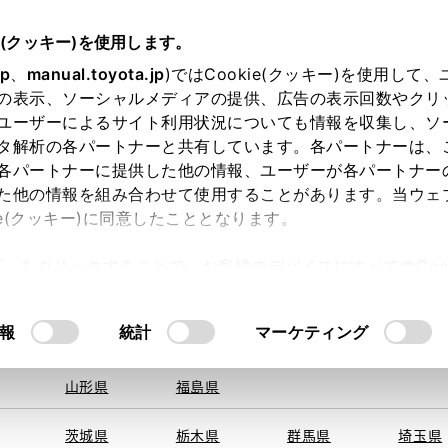
e(クッキー)を使用します。
jp
、
manual.toyota.jp
)ではCookie(クッキー)を使用して
の表示、ソーシャルメディアの提供、広告の表示回数やクリ
ユーザーによるサイト利用状況についても情報を収集し、ソ
地を取得できませんでした。
タ解析の各パートナーと共有しています。各パートナーは、
する地域・都道府県をお選びください。
各パートナーに提供した他の情報、ユーザーが各パートナー
た他の情報を組み合わせて使用することがあります。当ウェ
オンライン購入
お気に入り
保存した見積り
閲覧履歴
お住まいの地
ie(クッキー)に同意したこととなります。
旭川
釧路
札幌
帯広
許可」をクリックすることで、お客様のデバイスにすべてのCook
函館
北見
室蘭、苫小
意したことになります。Cookie(クッキー)のオプトアウト
牧、
ひだか
るにあたっては、当社の「
Cookie（クッキー）情報の取り
モデル・年式
・グレード
の選択
報
統計
マーケティング
青森県
岩手県
宮城県
秋田県
山形県
福島県
２．５Ｘ
茨城県
栃木県
群馬県
埼玉県