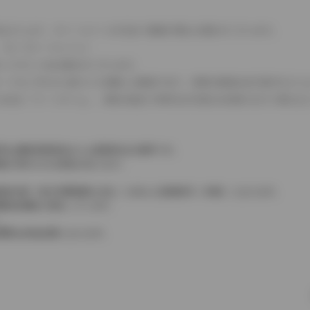
式などにより、ホイールベースが左右で数値が異なる場合がございます。
（ロータリーエンジン）
タンクが二つある場合がございます。
C08モードのいずれかに基づいた試験上の数値であり、実際の数値は走行条件などに
４WDを「パートタイム」、車両の設定で常時又は可変又は切替えを行う事を主
率は価格情報登録または更新時点の税率です。
格が表示される場合があります。
費税相当額（地方消費税額を含む）を含んだ総額表示（内税）となります。
消費税抜価格が混在しています。
。
費用は別途必要となります。