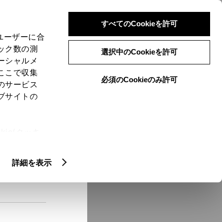
検索
メニュー
ログイン
すべてのCookieを許可
、ユーザーに合
ック数の測
選択中のCookieを許可
ーシャルメ
ここで収集
必須のCookieのみ許可
メニュー
のサービス
ブサイトの
域
未設定
ie(クッキ
、設定の変
扱いについ
クルマ情報
詳細を表示