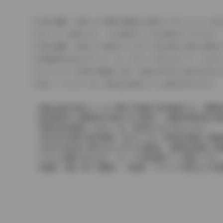
車の種類、仕様により数値が複数ある場合とサスペンション形
エンジン仕様により、×2の表記がしてある場合がございます。
車の種類、仕様により燃料タンクが二つある場合と異なる燃料
燃費表示はWLTCモード、10・15モード又は10モード、J
ドライバーが任意で駆動を２輪・４輪を切り替える事が出来る
革シートについては一部合皮を使用している場合があります。
価格は販売当時のメーカー希望小売価格で参考価格です。消費税
販売期間中に消費税率が変更された車種で、消費税率変更前の価
実際の販売価格につきましては、販売店におたずねください。
2004年4月以降の発売車種につきましては、車両本体価格と消
2004年3月以前に発売されたモデルの価格は、消費税込価格と
どちらの価格であるかは、グレード詳細画面にてご確認ください
保険料、税金（除く消費税）、登録料、リサイクル料金などの諸