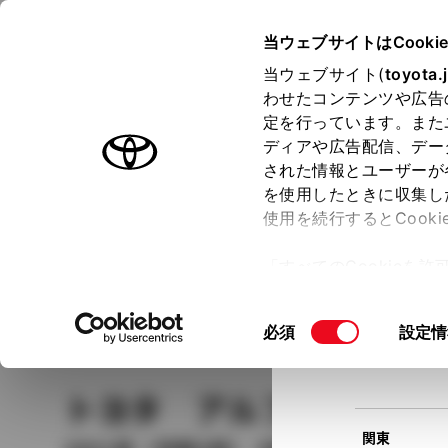
TOYOTA
当ウェブサイトはCooki
当ウェブサイト(
toyota.
わせたコンテンツや広告
ラインアップ
オーナーサポート
トピックス
定を行っています。また
現在
ディアや広告配信、デー
トヨタ認定中古車
該当
された情報とユーザーが
を使用したときに収集し
中古車を探す
トヨタ認定中古車の魅力
3つの買い方
使用を続行するとCook
北海道
「すべてのCookieを
ー)が保存されることに同
更、同意を撤回したりす
車種
の選択
同
必須
設定情
て
」をご覧ください。
東北
意
の
トヨタ アルファード
選
択
関東