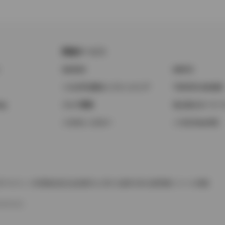
関連サービス
ト
GAZOO
KINTO
トヨタ中古車オンラインストア
TOYOTA SHARE
ng
クルマ買取
法人向けカーリー
トヨタレンタカー
トヨタのau/UQ
TAアカウント利用規約
反社会的勢力に対する基本方針
企業情報
リコール情報
SERVED.