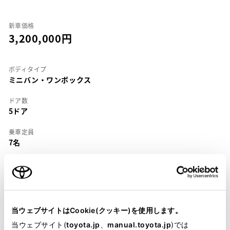
新車価格
3,200,000
ボディタイプ
ミニバン・ワンボックス
ドア数
5ドア
乗車定員
7名
型式
UA-ANH15W
全長
×
全幅
×
全高
4845
×
1830
×
1935mm
当ウェブサイトはCookie(クッキー)を使用します。
当ウェブサイト(
toyota.jp
、
manual.toyota.jp
)では
ホイールベース ※1