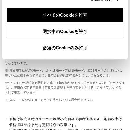
すべてのCookieを許可
ボディカラー
選択中のCookieを許可
車の種類、仕様により数値が複数ある場合とサスペンション形式などにより、ホイ
ールベースが左右で数値が異なる場合がございます。
エンジン仕様により、×2の表記がしてある場合がございます。（ロータリーエンジ
必須のCookieのみ許可
ン）
車の種類、仕様により燃料タンクが二つある場合と異なる燃料タンクが二つある場
合がございます。
燃費表示はWLTCモード、10・15モード又は10モード、JC08モードのいずれかに
基づいた試験上の数値であり、実際の数値は走行条件などにより異なります。
ドライバーが任意で駆動を２輪・４輪を切り替える事が出来る４WDを「パートタイ
ム」、車両の設定で常時又は可変又は切替えを行う事を主とするものを「フルタイム」
として表示しています。
革シートについては一部合皮を使用している場合があります。
価格は販売当時のメーカー希望小売価格で参考価格です。消費税率は
価格情報登録または更新時点の税率です。