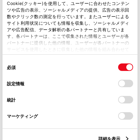
2900mm
Cookie(クッキー)を使用して、ユーザーに合わせたコンテン
ツや広告の表示、ソーシャルメディアの提供、広告の表示回
トレッド前／後
数やクリック数の測定を行っています。またユーザーによる
1560/1540mm
サイト利用状況についても情報を収集し、ソーシャルメディ
アや広告配信、データ解析の各パートナーと共有していま
室内長
×
室内幅
×
室内高
す。各パートナーは、ここで収集された情報とユーザーが各
3085
×
1585
×
1390mm
パートナーに提供した他の情報、ユーザーが各パートナーの
サービスを使用したときに収集した他の情報を組み合わせて
車両重量
使用することがあります。当ウェブサイトの使用を続行する
1880kg
同
とCookie(クッキー)に同意したこととなります。
必須
意
の
「すべてのCookieを許可」をクリックすることで、お客様の
選
デバイスにすべてのCookie(クッキー)が保存されることに同
設定情報
択
意したことになります。Cookie(クッキー)のオプトアウト、
設定の変更、同意を撤回したりするにあたっては、当社の
統計
「
Cookie（クッキー）情報の取り扱いについて
」をご覧くだ
さい。
燃料・性能・詳細スペック
マーケティング
装備・オプション
詳細を表示