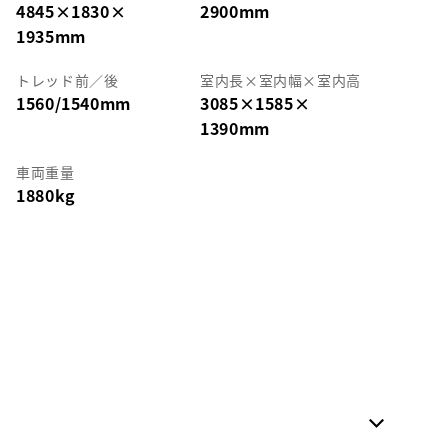
4845
×
1830
×
2900mm
1935mm
トレッド前／後
室内長
×
室内幅
×
室内高
1560/1540mm
3085
×
1585
×
1390mm
車両重量
1880kg