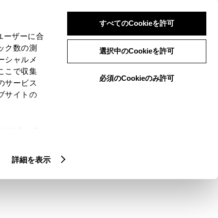
検索
メニュー
ログイン
すべてのCookieを許可
、ユーザーに合
ック数の測
選択中のCookieを許可
ーシャルメ
ここで収集
必須のCookieのみ許可
メニュー
のサービス
ブサイトの
域
未設定
ie(クッキ
、設定の変
扱いについ
クルマ情報
詳細を表示