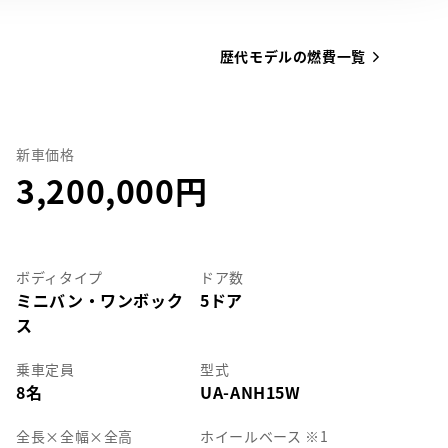
歴代モデルの燃費一覧
新車価格
3,200,000
ボディタイプ
ドア数
ミニバン・ワンボック
5ドア
ス
乗車定員
型式
8名
UA-ANH15W
全長
×
全幅
×
全高
ホイールベース ※1