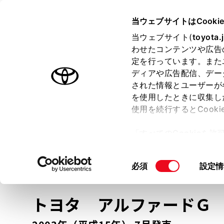
TOYOTA
当ウェブサイトはCooki
当ウェブサイト(
toyota.
わせたコンテンツや広告
ラインアップ
オーナーサポート
トピックス
定を行っています。また
ディアや広告配信、デー
トヨタ認定中古車
された情報とユーザーが
を使用したときに収集し
中古車を探す
トヨタ認定中古車の魅力
3つの買い方
使用を続行するとCook
「すべてのCookieを
ー)が保存されることに同
更、同意を撤回したりす
車種
の選択
同
必須
設定情
て
」をご覧ください。
意
の
トヨタ アルファード
選
択