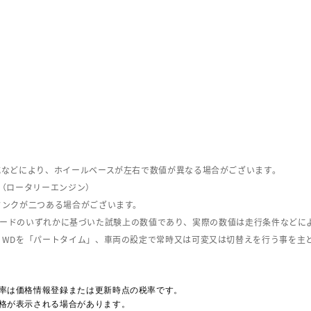
式などにより、ホイールベースが左右で数値が異なる場合がございます。
（ロータリーエンジン）
タンクが二つある場合がございます。
C08モードのいずれかに基づいた試験上の数値であり、実際の数値は走行条件などに
４WDを「パートタイム」、車両の設定で常時又は可変又は切替えを行う事を主
率は価格情報登録または更新時点の税率です。
格が表示される場合があります。