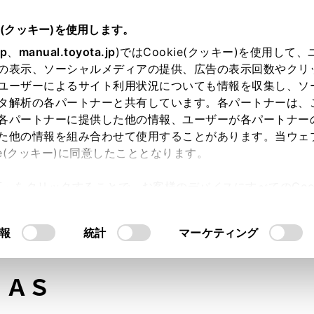
e(クッキー)を使用します。
jp
、
manual.toyota.jp
)ではCookie(クッキー)を使用して
の表示、ソーシャルメディアの提供、広告の表示回数やクリ
ユーザーによるサイト利用状況についても情報を収集し、ソ
タ解析の各パートナーと共有しています。各パートナーは、
各パートナーに提供した他の情報、ユーザーが各パートナー
た他の情報を組み合わせて使用することがあります。当ウェ
オンライン購入
お気に入り
保存した見積り
閲覧履歴
お住まいの地
ie(クッキー)に同意したこととなります。
許可」をクリックすることで、お客様のデバイスにすべてのCook
意したことになります。Cookie(クッキー)のオプトアウト
るにあたっては、当社の「
Cookie（クッキー）情報の取り
モデル・年式
・グレード
の選択
報
統計
マーケティング
Ｇ
ＡＳ