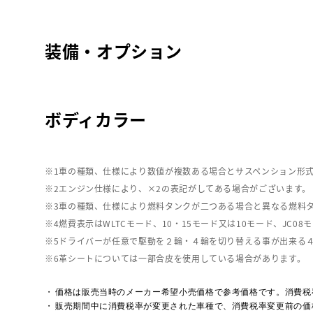
装備・オプション
ボディカラー
車の種類、仕様により数値が複数ある場合とサスペンション形
エンジン仕様により、×2の表記がしてある場合がございます。
車の種類、仕様により燃料タンクが二つある場合と異なる燃料
燃費表示はWLTCモード、10・15モード又は10モード、J
ドライバーが任意で駆動を２輪・４輪を切り替える事が出来る
革シートについては一部合皮を使用している場合があります。
価格は販売当時のメーカー希望小売価格で参考価格です。消費税
販売期間中に消費税率が変更された車種で、消費税率変更前の価