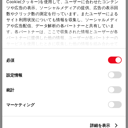
2900mm
Cookie(クッキー)を使用して、ユーザーに合わせたコンテン
ツや広告の表示、ソーシャルメディアの提供、広告の表示回
トレッド前／後
数やクリック数の測定を行っています。またユーザーによる
1570/1550mm
サイト利用状況についても情報を収集し、ソーシャルメディ
アや広告配信、データ解析の各パートナーと共有していま
室内長
×
室内幅
×
室内高
す。各パートナーは、ここで収集された情報とユーザーが各
3085
×
1585
×
1390mm
パートナーに提供した他の情報、ユーザーが各パートナーの
サービスを使用したときに収集した他の情報を組み合わせて
車両重量
使用することがあります。当ウェブサイトの使用を続行する
1780kg
同
とCookie(クッキー)に同意したこととなります。
必須
意
の
「すべてのCookieを許可」をクリックすることで、お客様の
選
デバイスにすべてのCookie(クッキー)が保存されることに同
設定情報
択
意したことになります。Cookie(クッキー)のオプトアウト、
設定の変更、同意を撤回したりするにあたっては、当社の
統計
「
Cookie（クッキー）情報の取り扱いについて
」をご覧くだ
さい。
燃料・性能・詳細スペック
マーケティング
装備・オプション
詳細を表示