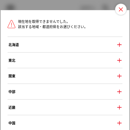
TOYOTA
検索
メニュ
ログイン
現在地を取得できませんでした。
ラインアップ
オーナーサポート
トピックス
該当する地域・都道府県をお選びください。
トヨタ認定中古車
メニュー
北海道
未設定
お気に入り
保存した見積り
閲覧履歴
東北
クルマ情報
関東
中部
トヨタ アルファードＧ
近畿
ＡＸ
2007年（平成19年） 6月発売
中国