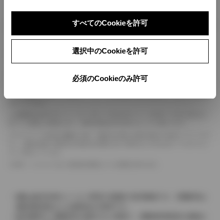
すべてのCookieを許可
ボディカラー
選択中のCookieを許可
車の種類、仕様により数値が複数ある場合とサスペンション形式などにより、ホイ
ールベースが左右で数値が異なる場合がございます。
エンジン仕様により、×2の表記がしてある場合がございます。（ロータリーエンジ
必須のCookieのみ許可
ン）
車の種類、仕様により燃料タンクが二つある場合と異なる燃料タンクが二つある場
合がございます。
燃費表示はWLTCモード、10・15モード又は10モード、JC08モードのいずれかに
基づいた試験上の数値であり、実際の数値は走行条件などにより異なります。
ドライバーが任意で駆動を２輪・４輪を切り替える事が出来る４WDを「パートタイ
ム」、車両の設定で常時又は可変又は切替えを行う事を主とするものを「フルタイム」
として表示しています。
革シートについては一部合皮を使用している場合があります。
価格は販売当時のメーカー希望小売価格で参考価格です。消費税率は
価格情報登録または更新時点の税率です。
販売期間中に消費税率が変更された車種で、消費税率変更前の価格が