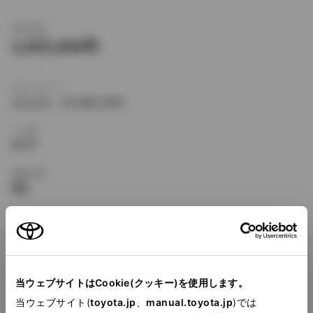
新車価格
2,835,000
ボディタイプ
ミニバン・ワンボックス
ドア数
5ドア
乗車定員
8名
型式
DBA-ANH10W
全長
×
全幅
×
全高
4840
×
1805
×
1935mm
当ウェブサイトはCookie(クッキー)を使用します。
ホイールベース ※1
当ウェブサイト(
toyota.jp
、
manual.toyota.jp
)では