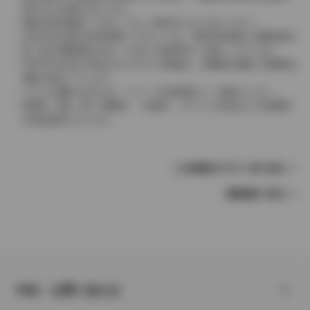
表示される場合があります。
実際の販売価格につきましては、販売店におたずねください。
2004年4月以降の発売車種につきましては、車両本体価格と消費税相当
額（地方消費税額を含む）を含んだ総額表示（内税）となります。
2004年3月以前に発売されたモデルの価格は、消費税込価格と消費税抜
価格が混在しています。
どちらの価格であるかは、グレード詳細画面にてご確認ください。
保険料、税金（除く消費税）、登録料、リサイクル料金などの諸費用
は別途必要となります。
この車種のモデル一覧へ戻る
車種選択へ戻る
FAQ・お問い合わせ