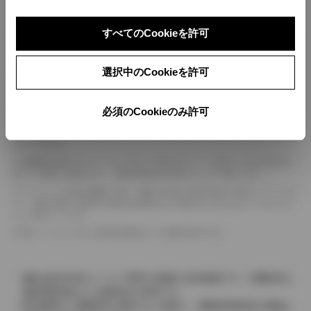
すべてのCookieを許可
ボディカラー
選択中のCookieを許可
車の種類、仕様により数値が複数ある場合とサスペンション形式などにより、ホイ
ールベースが左右で数値が異なる場合がございます。
エンジン仕様により、×2の表記がしてある場合がございます。（ロータリーエンジ
必須のCookieのみ許可
ン）
車の種類、仕様により燃料タンクが二つある場合と異なる燃料タンクが二つある場
合がございます。
燃費表示はWLTCモード、10・15モード又は10モード、JC08モードのいずれかに
基づいた試験上の数値であり、実際の数値は走行条件などにより異なります。
ドライバーが任意で駆動を２輪・４輪を切り替える事が出来る４WDを「パートタイ
ム」、車両の設定で常時又は可変又は切替えを行う事を主とするものを「フルタイム」
として表示しています。
革シートについては一部合皮を使用している場合があります。
価格は販売当時のメーカー希望小売価格で参考価格です。消費税率は
価格情報登録または更新時点の税率です。
販売期間中に消費税率が変更された車種で、消費税率変更前の価格が