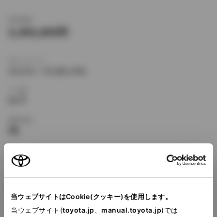
新車価格
3,360,000
ボディタイプ
ミニバン・ワンボックス
ドア数
5ドア
乗車定員
8名
型式
CBA-MNH15W
全長
×
全幅
×
全高
4840
×
1805
×
1935mm
当ウェブサイトはCookie(クッキー)を使用します。
ホイールベース ※1
当ウェブサイト(
toyota.jp
、
manual.toyota.jp
)では