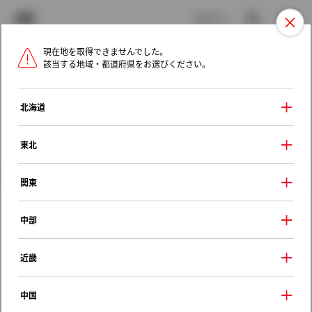
TOYOTA
検索
メニュ
ログイン
現在地を取得できませんでした。
ラインアップ
オーナーサポート
トピックス
該当する地域・都道府県をお選びください。
トヨタ認定中古車
メニュー
北海道
未設定
お気に入り
保存した見積り
閲覧履歴
東北
クルマ情報
関東
中部
トヨタ アルファードＧ
近畿
ＭＸ
2007年（平成19年） 6月発売
中国