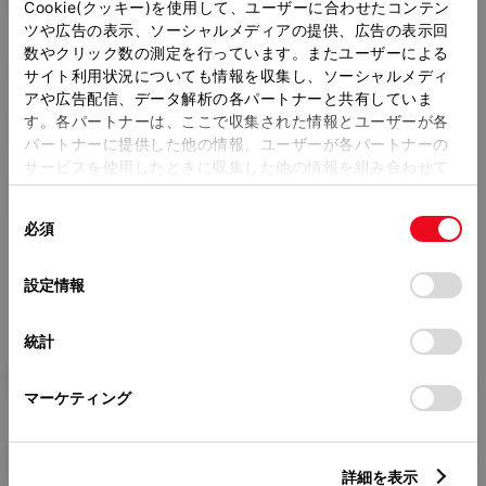
2900mm
Cookie(クッキー)を使用して、ユーザーに合わせたコンテン
ツや広告の表示、ソーシャルメディアの提供、広告の表示回
トレッド前／後
数やクリック数の測定を行っています。またユーザーによる
1570/1550mm
サイト利用状況についても情報を収集し、ソーシャルメディ
アや広告配信、データ解析の各パートナーと共有していま
室内長
×
室内幅
×
室内高
す。各パートナーは、ここで収集された情報とユーザーが各
3085
×
1585
×
1390mm
パートナーに提供した他の情報、ユーザーが各パートナーの
サービスを使用したときに収集した他の情報を組み合わせて
車両重量
使用することがあります。当ウェブサイトの使用を続行する
1950kg
同
とCookie(クッキー)に同意したこととなります。
必須
意
の
「すべてのCookieを許可」をクリックすることで、お客様の
選
デバイスにすべてのCookie(クッキー)が保存されることに同
設定情報
択
意したことになります。Cookie(クッキー)のオプトアウト、
設定の変更、同意を撤回したりするにあたっては、当社の
統計
「
Cookie（クッキー）情報の取り扱いについて
」をご覧くだ
さい。
燃料・性能・詳細スペック
マーケティング
装備・オプション
詳細を表示