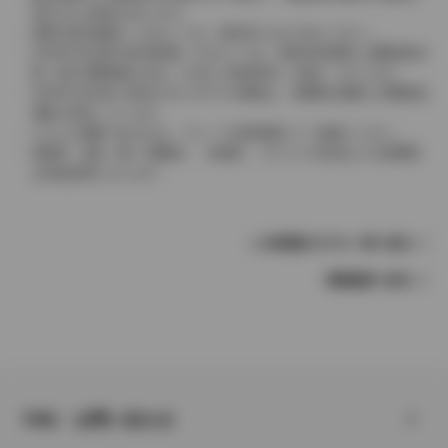
表示される場合があります。
実際の販売価格につきましては、販売店におたずねください。
2004年4月以降の発売車種につきましては、車両本体価格と消費税相当
額（地方消費税額を含む）を含んだ総額表示（内税）となります。
2004年3月以前に発売されたモデルの価格は、消費税込価格と消費税抜
価格が混在しています。
どちらの価格であるかは、グレード詳細画面にてご確認ください。
保険料、税金（除く消費税）、登録料、リサイクル料金などの諸費用
は別途必要となります。
この車種のモデル一覧へ戻る
車種選択へ戻る
FAQ・お問い合わせ