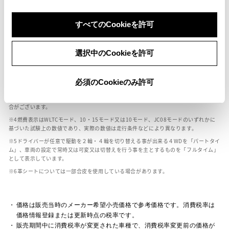
すべてのCookieを許可
ボディカラー
選択中のCookieを許可
車の種類、仕様により数値が複数ある場合とサスペンション形式などにより、ホイ
ールベースが左右で数値が異なる場合がございます。
エンジン仕様により、×2の表記がしてある場合がございます。（ロータリーエンジ
必須のCookieのみ許可
ン）
車の種類、仕様により燃料タンクが二つある場合と異なる燃料タンクが二つある場
合がございます。
燃費表示はWLTCモード、10・15モード又は10モード、JC08モードのいずれかに
基づいた試験上の数値であり、実際の数値は走行条件などにより異なります。
ドライバーが任意で駆動を２輪・４輪を切り替える事が出来る４WDを「パートタイ
ム」、車両の設定で常時又は可変又は切替えを行う事を主とするものを「フルタイム」
として表示しています。
革シートについては一部合皮を使用している場合があります。
価格は販売当時のメーカー希望小売価格で参考価格です。消費税率は
価格情報登録または更新時点の税率です。
販売期間中に消費税率が変更された車種で、消費税率変更前の価格が