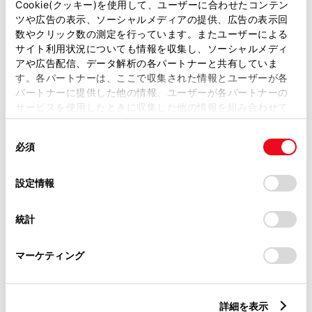
2900mm
Cookie(クッキー)を使用して、ユーザーに合わせたコンテン
ツや広告の表示、ソーシャルメディアの提供、広告の表示回
トレッド前／後
数やクリック数の測定を行っています。またユーザーによる
1570/1550mm
サイト利用状況についても情報を収集し、ソーシャルメディ
アや広告配信、データ解析の各パートナーと共有していま
室内長
×
室内幅
×
室内高
す。各パートナーは、ここで収集された情報とユーザーが各
3085
×
1585
×
1390mm
パートナーに提供した他の情報、ユーザーが各パートナーの
サービスを使用したときに収集した他の情報を組み合わせて
車両重量
使用することがあります。当ウェブサイトの使用を続行する
1880kg
同
とCookie(クッキー)に同意したこととなります。
必須
意
の
「すべてのCookieを許可」をクリックすることで、お客様の
選
デバイスにすべてのCookie(クッキー)が保存されることに同
設定情報
択
意したことになります。Cookie(クッキー)のオプトアウト、
設定の変更、同意を撤回したりするにあたっては、当社の
統計
「
Cookie（クッキー）情報の取り扱いについて
」をご覧くだ
さい。
燃料・性能・詳細スペック
マーケティング
装備・オプション
詳細を表示