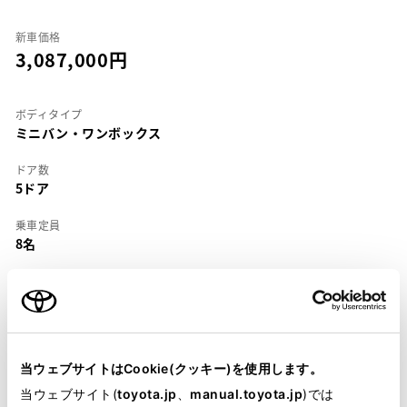
新車価格
3,087,000
ボディタイプ
ミニバン・ワンボックス
ドア数
5ドア
乗車定員
8名
型式
DBA-ANH15W
全長
×
全幅
×
全高
4840
×
1805
×
1935mm
当ウェブサイトはCookie(クッキー)を使用します。
ホイールベース ※1
当ウェブサイト(
toyota.jp
、
manual.toyota.jp
)では