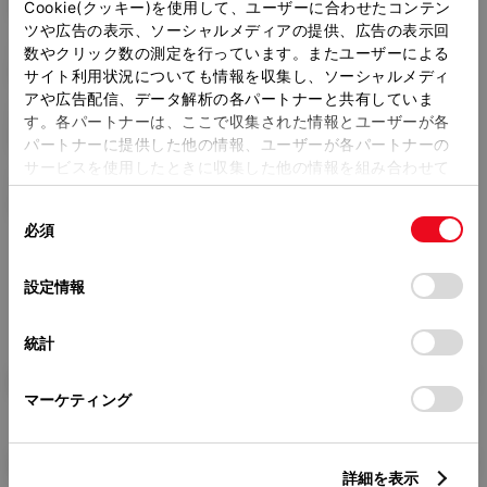
3000mm
Cookie(クッキー)を使用して、ユーザーに合わせたコンテン
ツや広告の表示、ソーシャルメディアの提供、広告の表示回
トレッド前／後
数やクリック数の測定を行っています。またユーザーによる
1600/1595mm
サイト利用状況についても情報を収集し、ソーシャルメディ
アや広告配信、データ解析の各パートナーと共有していま
室内長
×
室内幅
×
室内高
す。各パートナーは、ここで収集された情報とユーザーが各
3210
×
1590
×
1400mm
パートナーに提供した他の情報、ユーザーが各パートナーの
サービスを使用したときに収集した他の情報を組み合わせて
車両重量
使用することがあります。当ウェブサイトの使用を続行する
2110kg
同
とCookie(クッキー)に同意したこととなります。
必須
意
の
「すべてのCookieを許可」をクリックすることで、お客様の
選
デバイスにすべてのCookie(クッキー)が保存されることに同
設定情報
択
意したことになります。Cookie(クッキー)のオプトアウト、
設定の変更、同意を撤回したりするにあたっては、当社の
統計
「
Cookie（クッキー）情報の取り扱いについて
」をご覧くだ
さい。
燃料・性能・詳細スペック
マーケティング
装備・オプション
詳細を表示