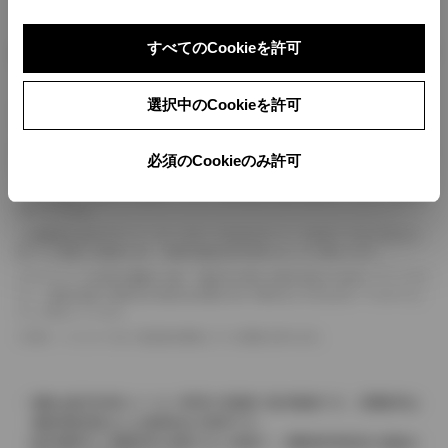
すべてのCookieを許可
ボディカラー
選択中のCookieを許可
車の種類、仕様により数値が複数ある場合とサスペンション形式などにより、ホイ
ールベースが左右で数値が異なる場合がございます。
エンジン仕様により、×2の表記がしてある場合がございます。（ロータリーエンジ
必須のCookieのみ許可
ン）
車の種類、仕様により燃料タンクが二つある場合と異なる燃料タンクが二つある場
合がございます。
燃費表示はWLTCモード、10・15モード又は10モード、JC08モードのいずれかに
基づいた試験上の数値であり、実際の数値は走行条件などにより異なります。
ドライバーが任意で駆動を２輪・４輪を切り替える事が出来る４WDを「パートタイ
ム」、車両の設定で常時又は可変又は切替えを行う事を主とするものを「フルタイム」
として表示しています。
革シートについては一部合皮を使用している場合があります。
価格は販売当時のメーカー希望小売価格で参考価格です。消費税率は
価格情報登録または更新時点の税率です。
販売期間中に消費税率が変更された車種で、消費税率変更前の価格が