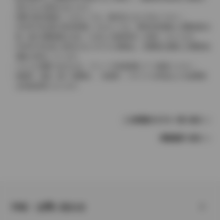
表示される場合があります。
実際の販売価格につきましては、販売店におたずねください。
2004年4月以降の発売車種につきましては、車両本体価格と消費税相当
額（地方消費税額を含む）を含んだ総額表示（内税）となります。
2004年3月以前に発売されたモデルの価格は、消費税込価格と消費税抜
価格が混在しています。
どちらの価格であるかは、グレード詳細画面にてご確認ください。
保険料、税金（除く消費税）、登録料、リサイクル料金などの諸費用
は別途必要となります。
この車種のモデル一覧へ戻る
車種選択へ戻る
FAQ・お問い合わせ