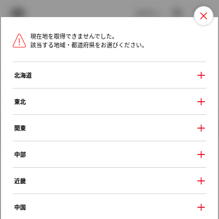
TOYOTA
検索
メニュ
ログイン
現在地を取得できませんでした。
ラインアップ
オーナーサポート
トピックス
該当する地域・都道府県をお選びください。
トヨタ認定中古車
メニュー
北海道
未設定
お気に入り
保存した見積り
閲覧履歴
東北
クルマ情報
関東
中部
トヨタ アルファードハイブリッ
近畿
ド
ハイブリッドＸ
中国