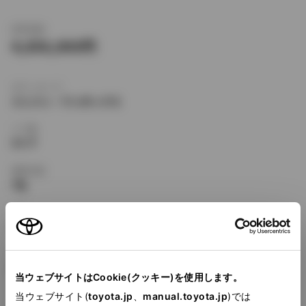
新車価格
4,656,000
ボディタイプ
ミニバン・ワンボックス
ドア数
5ドア
乗車定員
7名
型式
6AA-AYH30W
全長
×
全幅
×
全高
4945
×
1850
×
1950mm
当ウェブサイトはCookie(クッキー)を使用します。
ホイールベース ※1
当ウェブサイト(
toyota.jp
、
manual.toyota.jp
)では