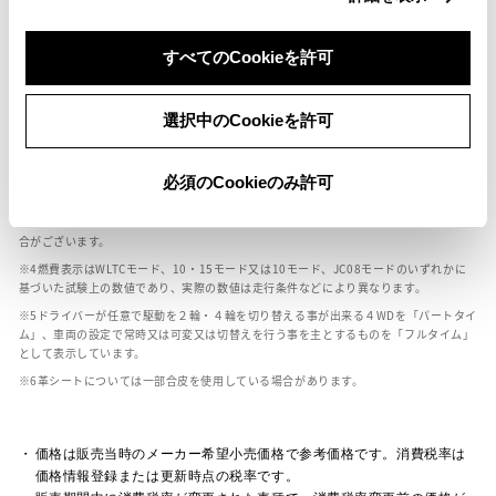
すべてのCookieを許可
ボディカラー
選択中のCookieを許可
車の種類、仕様により数値が複数ある場合とサスペンション形式などにより、ホイ
ールベースが左右で数値が異なる場合がございます。
エンジン仕様により、×2の表記がしてある場合がございます。（ロータリーエンジ
必須のCookieのみ許可
ン）
車の種類、仕様により燃料タンクが二つある場合と異なる燃料タンクが二つある場
合がございます。
燃費表示はWLTCモード、10・15モード又は10モード、JC08モードのいずれかに
基づいた試験上の数値であり、実際の数値は走行条件などにより異なります。
ドライバーが任意で駆動を２輪・４輪を切り替える事が出来る４WDを「パートタイ
ム」、車両の設定で常時又は可変又は切替えを行う事を主とするものを「フルタイム」
として表示しています。
革シートについては一部合皮を使用している場合があります。
価格は販売当時のメーカー希望小売価格で参考価格です。消費税率は
価格情報登録または更新時点の税率です。