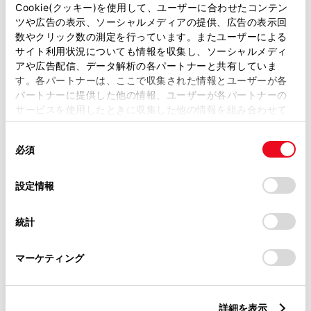
2900mm
Cookie(クッキー)を使用して、ユーザーに合わせたコンテン
ツや広告の表示、ソーシャルメディアの提供、広告の表示回
トレッド前／後
数やクリック数の測定を行っています。またユーザーによる
1560/1540mm
サイト利用状況についても情報を収集し、ソーシャルメディ
アや広告配信、データ解析の各パートナーと共有していま
室内長
×
室内幅
×
室内高
す。各パートナーは、ここで収集された情報とユーザーが各
3085
×
1585
×
1390mm
パートナーに提供した他の情報、ユーザーが各パートナーの
サービスを使用したときに収集した他の情報を組み合わせて
車両重量
使用することがあります。当ウェブサイトの使用を続行する
1880kg
同
とCookie(クッキー)に同意したこととなります。
必須
意
の
「すべてのCookieを許可」をクリックすることで、お客様の
選
デバイスにすべてのCookie(クッキー)が保存されることに同
設定情報
択
意したことになります。Cookie(クッキー)のオプトアウト、
設定の変更、同意を撤回したりするにあたっては、当社の
統計
「
Cookie（クッキー）情報の取り扱いについて
」をご覧くだ
さい。
燃料・性能・詳細スペック
マーケティング
装備・オプション
詳細を表示