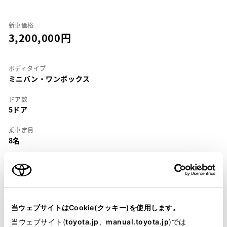
新車価格
3,200,000
ボディタイプ
ミニバン・ワンボックス
ドア数
5ドア
乗車定員
8名
型式
UA-ANH15W
全長
×
全幅
×
全高
4845
×
1830
×
1935mm
当ウェブサイトはCookie(クッキー)を使用します。
当ウェブサイト(
toyota.jp
、
manual.toyota.jp
)では
ホイールベース ※1