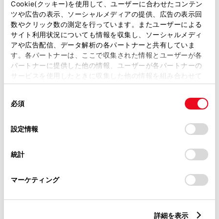
2900mm
Cookie(クッキー)を使用して、ユーザーに合わせたコンテン
ツや広告の表示、ソーシャルメディアの提供、広告の表示回
トレッド前／後
数やクリック数の測定を行っています。またユーザーによる
1560/1540mm
サイト利用状況についても情報を収集し、ソーシャルメディ
アや広告配信、データ解析の各パートナーと共有していま
室内長
×
室内幅
×
室内高
す。各パートナーは、ここで収集された情報とユーザーが各
3085
×
1585
×
1390mm
パートナーに提供した他の情報、ユーザーが各パートナーの
サービスを使用したときに収集した他の情報を組み合わせて
車両重量
使用することがあります。当ウェブサイトの使用を続行する
1790kg
同
とCookie(クッキー)に同意したこととなります。
必須
意
の
「すべてのCookieを許可」をクリックすることで、お客様の
選
デバイスにすべてのCookie(クッキー)が保存されることに同
設定情報
択
意したことになります。Cookie(クッキー)のオプトアウト、
設定の変更、同意を撤回したりするにあたっては、当社の
統計
「
Cookie（クッキー）情報の取り扱いについて
」をご覧くだ
さい。
燃料・性能・詳細スペック
マーケティング
装備・オプション
詳細を表示