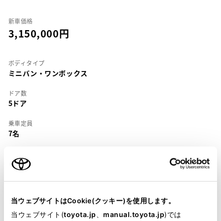
新車価格
3,150,000
ボディタイプ
ミニバン・ワンボックス
ドア数
5ドア
乗車定員
7名
型式
DBA-ANH10W
全長
×
全幅
×
全高
4865
×
1830
×
1935mm
当ウェブサイトはCookie(クッキー)を使用します。
ホイールベース ※1
当ウェブサイト(
toyota.jp
、
manual.toyota.jp
)では