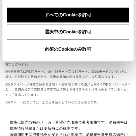
すべてのCookieを許可
ボディカラー
選択中のCookieを許可
車の種類、仕様により数値が複数ある場合とサスペンション形式などにより、ホイ
ールベースが左右で数値が異なる場合がございます。
エンジン仕様により、×2の表記がしてある場合がございます。（ロータリーエンジ
必須のCookieのみ許可
ン）
車の種類、仕様により燃料タンクが二つある場合と異なる燃料タンクが二つある場
合がございます。
燃費表示はWLTCモード、10・15モード又は10モード、JC08モードのいずれかに
基づいた試験上の数値であり、実際の数値は走行条件などにより異なります。
ドライバーが任意で駆動を２輪・４輪を切り替える事が出来る４WDを「パートタイ
ム」、車両の設定で常時又は可変又は切替えを行う事を主とするものを「フルタイム」
として表示しています。
革シートについては一部合皮を使用している場合があります。
価格は販売当時のメーカー希望小売価格で参考価格です。消費税率は
価格情報登録または更新時点の税率です。
販売期間中に消費税率が変更された車種で、消費税率変更前の価格が