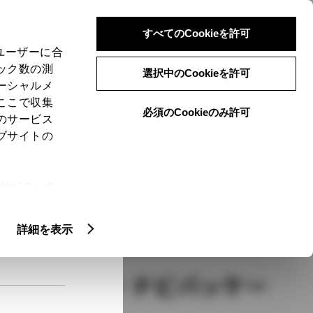
検索
メニュー
ログイン
すべてのCookieを許可
、ユーザーに合
ック数の測
選択中のCookieを許可
ーシャルメ
ここで収集
必須のCookieのみ許可
メニュー
のサービス
ブサイトの
域
未設定
ie(クッキ
、設定の変
扱いについ
クルマ情報
詳細を表示
レクションⅡ・ナビパッケー