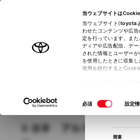
TOYOTA
当ウェブサイトはCooki
当ウェブサイト(
toyota.
わせたコンテンツや広告
ラインアップ
オーナーサポート
トピックス
定を行っています。また
現在
ディアや広告配信、デー
トヨタ認定中古車
該当
された情報とユーザーが
を使用したときに収集し
中古車を探す
トヨタ認定中古車の魅力
3つの買い方
使用を続行するとCook
北海道
「すべてのCookieを
ー)が保存されることに同
更、同意を撤回したりす
車種
の選択
同
必須
設定情
て
」をご覧ください。
東北
意
の
トヨタ アルテッツァ
選
択
関東