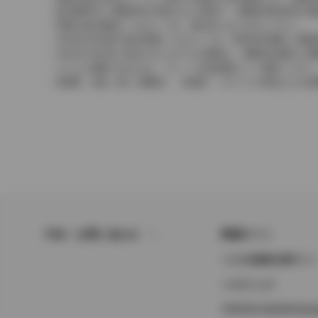
販売期間中に消費税率が変更された車種で、消費税率変更前の価
実際の販売価格につきましては、販売店におたずねください。
2004年4月以降の発売車種につきましては、車両本体価格と消
2004年3月以前に発売されたモデルの価格は、消費税込価格と
どちらの価格であるかは、グレード詳細画面にてご確認ください
保険料、税金（除く消費税）、登録料、リサイクル料金などの諸
FAQ・お問い合わせ
関連サイト
トヨタ自動車企業サイ
トヨタイムズ
TOYOTA GAZOO Raci