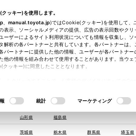
e(クッキー)を使用します。
jp
、
manual.toyota.jp
)ではCookie(クッキー)を使用して
の表示、ソーシャルメディアの提供、広告の表示回数やクリ
ユーザーによるサイト利用状況についても情報を収集し、ソ
地を取得できませんでした。
タ解析の各パートナーと共有しています。各パートナーは、
する地域・都道府県をお選びください。
各パートナーに提供した他の情報、ユーザーが各パートナー
た他の情報を組み合わせて使用することがあります。当ウェ
オンライン購入
お気に入り
保存した見積り
閲覧履歴
お住まいの地
ie(クッキー)に同意したこととなります。
旭川
釧路
札幌
帯広
許可」をクリックすることで、お客様のデバイスにすべてのCook
函館
北見
室蘭、苫小
意したことになります。Cookie(クッキー)のオプトアウト
牧、
ひだか
るにあたっては、当社の「
Cookie（クッキー）情報の取り
モデル・年式
・グレード
の選択
報
統計
マーケティング
青森県
岩手県
宮城県
秋田県
山形県
福島県
ジータ
ＡＳ２００ Ｗｉｓｅセ
茨城県
栃木県
群馬県
埼玉県