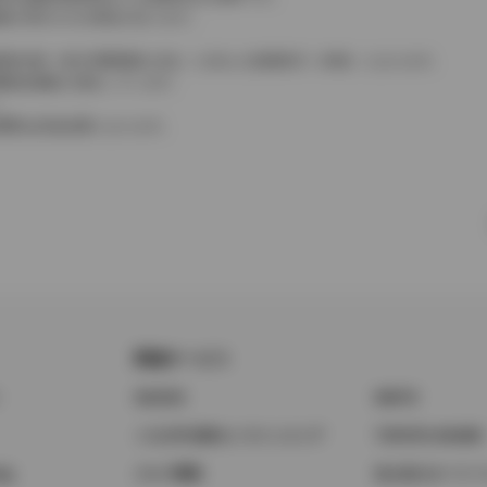
格が表示される場合があります。
費税相当額（地方消費税額を含む）を含んだ総額表示（内税）となります。
消費税抜価格が混在しています。
。
費用は別途必要となります。
関連サービス
ト
GAZOO
KINTO
トヨタ中古車オンラインストア
TOYOTA SHARE
ng
クルマ買取
法人向けカーリー