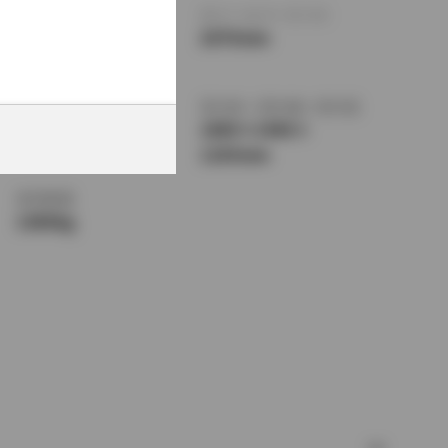
全長
×
全幅
×
全高
ホイールベース ※1
4505
×
1725
×
2670mm
1420mm
トレッド前／後
室内長
×
室内幅
×
室内高
1495/1485mm
1890
×
1440
×
1165mm
車両重量
1380kg