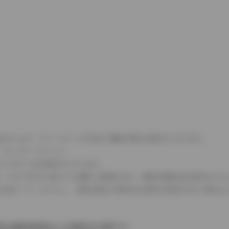
式などにより、ホイールベースが左右で数値が異なる場合がございます。
（ロータリーエンジン）
タンクが二つある場合がございます。
C08モードのいずれかに基づいた試験上の数値であり、実際の数値は走行条件などに
４WDを「パートタイム」、車両の設定で常時又は可変又は切替えを行う事を主
率は価格情報登録または更新時点の税率です。