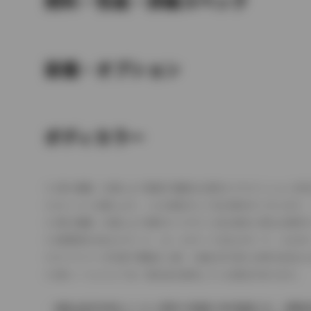
燃料・性能・詳細スペック
装備・オプション
ボディカラー
車の種類、仕様により数値が複数ある場合とサスペンション形
エンジン仕様により、×2の表記がしてある場合がございます。
車の種類、仕様により燃料タンクが二つある場合と異なる燃料
燃費表示はWLTCモード、10・15モード又は10モード、J
ドライバーが任意で駆動を２輪・４輪を切り替える事が出来る
革シートについては一部合皮を使用している場合があります。
価格は販売当時のメーカー希望小売価格で参考価格です。消費税