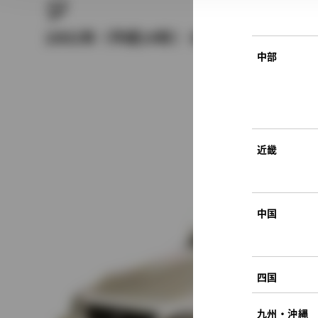
ジ
2002年（平成14年） 8月発売
中部
近畿
中国
四国
九州・沖縄