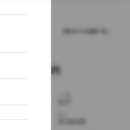
歴代モデルの燃費一覧
新車価格
2,450,000
ボディタイプ
ドア数
ワゴン
5ドア
乗車定員
型式
5名
TA-GXE10W