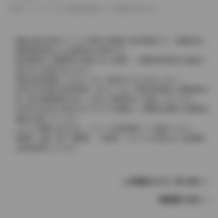
革シートについては一部合皮を使用している場合があります。
価格は販売当時のメーカー希望小売価格で参考価格です。消費税率は
価格情報登録または更新時点の税率です。
販売期間中に消費税率が変更された車種で、消費税率変更前の価格が
表示される場合があります。
実際の販売価格につきましては、販売店におたずねください。
2004年4月以降の発売車種につきましては、車両本体価格と消費税相当
額（地方消費税額を含む）を含んだ総額表示（内税）となります。
2004年3月以前に発売されたモデルの価格は、消費税込価格と消費税抜
価格が混在しています。
どちらの価格であるかは、グレード詳細画面にてご確認ください。
保険料、税金（除く消費税）、登録料、リサイクル料金などの諸費用
は別途必要となります。
この車種のモデル一覧へ戻る
車種選択へ戻る