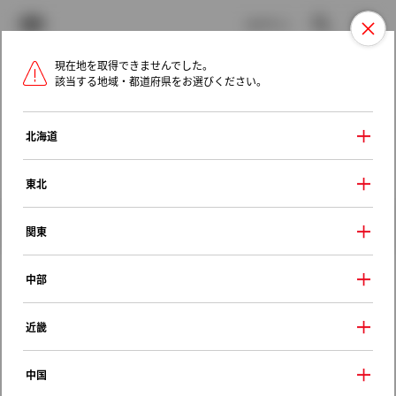
TOYOTA
検索
メニュ
ログイン
現在地を取得できませんでした。
ラインアップ
オーナーサポート
トピックス
該当する地域・都道府県をお選びください。
トヨタ認定中古車
メニュー
北海道
未設定
お気に入り
保存した見積り
閲覧履歴
東北
クルマ情報
関東
中部
トヨタ アクア
近畿
Ｇ
2018年（平成30年） 4月発売
中国