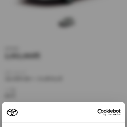
新車価格
2,052,000
ボディタイプ
コンパクトカー・ハッチバック
ドア数
5ドア
乗車定員
5名
型式