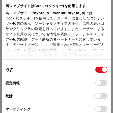
DAA-NHP10
当ウェブサイトはCookie(クッキー)を使用します。
当ウェブサイト(
toyota.jp
、
manual.toyota.jp
)では
全長
×
全幅
×
全高
4050
×
1695
×
1455mm
Cookie(クッキー)を使用して、ユーザーに合わせたコンテン
ツや広告の表示、ソーシャルメディアの提供、広告の表示回
ホイールベース ※1
数やクリック数の測定を行っています。またユーザーによる
2550mm
サイト利用状況についても情報を収集し、ソーシャルメディ
アや広告配信、データ解析の各パートナーと共有していま
トレッド前／後
す。各パートナーは、ここで収集された情報とユーザーが各
1470/1460mm
パートナーに提供した他の情報、ユーザーが各パートナーの
サービスを使用したときに収集した他の情報を組み合わせて
室内長
×
室内幅
×
室内高
使用することがあります。当ウェブサイトの使用を続行する
2015
×
1395
×
1175mm
同
とCookie(クッキー)に同意したこととなります。
必須
意
車両重量
の
「すべてのCookieを許可」をクリックすることで、お客様の
1090kg
選
デバイスにすべてのCookie(クッキー)が保存されることに同
設定情報
択
意したことになります。Cookie(クッキー)のオプトアウト、
設定の変更、同意を撤回したりするにあたっては、当社の
統計
「
Cookie（クッキー）情報の取り扱いについて
」をご覧くだ
さい。
マーケティング