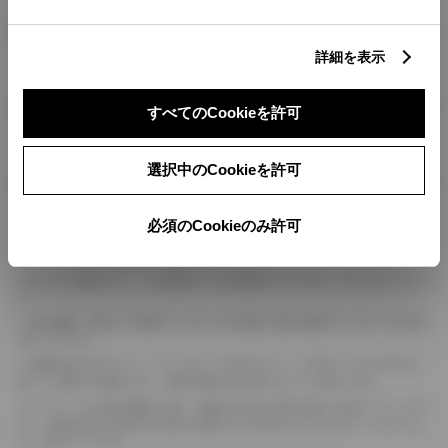
燃料・性能・詳細スペック
詳細を表示
装備・オプション
すべてのCookieを許可
選択中のCookieを許可
ボディカラー
必須のCookieのみ許可
車の種類、仕様により数値が複数ある場合とサスペンション形式などにより、ホイ
ールベースが左右で数値が異なる場合がございます。
エンジン仕様により、×2の表記がしてある場合がございます。（ロータリーエンジ
ン）
車の種類、仕様により燃料タンクが二つある場合と異なる燃料タンクが二つある場
合がございます。
燃費表示はWLTCモード、10・15モード又は10モード、JC08モードのいずれかに
基づいた試験上の数値であり、実際の数値は走行条件などにより異なります。
ドライバーが任意で駆動を２輪・４輪を切り替える事が出来る４WDを「パートタイ
ム」、車両の設定で常時又は可変又は切替えを行う事を主とするものを「フルタイム」
として表示しています。