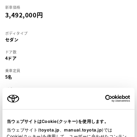
新車価格
3,492,000
ボディタイプ
セダン
ドア数
4ドア
乗車定員
5名
型式
E-JZS147
全長
×
全幅
×
全高
4865
×
1795
×
1420mm
当ウェブサイトはCookie(クッキー)を使用します。
ホイールベース ※1
当ウェブサイト(
toyota.jp
、
manual.toyota.jp
)では
2780mm
Cookie(クッキー)を使用して、ユーザーに合わせたコンテン