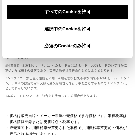
ボディカラー
すべてのCookieを許可
車の種類、仕様により数値が複数ある場合とサスペンション形式などにより、ホイ
選択中のCookieを許可
ールベースが左右で数値が異なる場合がございます。
エンジン仕様により、×2の表記がしてある場合がございます。（ロータリーエンジ
ン）
必須のCookieのみ許可
車の種類、仕様により燃料タンクが二つある場合と異なる燃料タンクが二つある場
合がございます。
燃費表示はWLTCモード、10・15モード又は10モード、JC08モードのいずれかに
基づいた試験上の数値であり、実際の数値は走行条件などにより異なります。
ドライバーが任意で駆動を２輪・４輪を切り替える事が出来る４WDを「パートタイ
ム」、車両の設定で常時又は可変又は切替えを行う事を主とするものを「フルタイム」
として表示しています。
革シートについては一部合皮を使用している場合があります。
価格は販売当時のメーカー希望小売価格で参考価格です。消費税率は
価格情報登録または更新時点の税率です。
販売期間中に消費税率が変更された車種で、消費税率変更前の価格が
表示される場合があります。