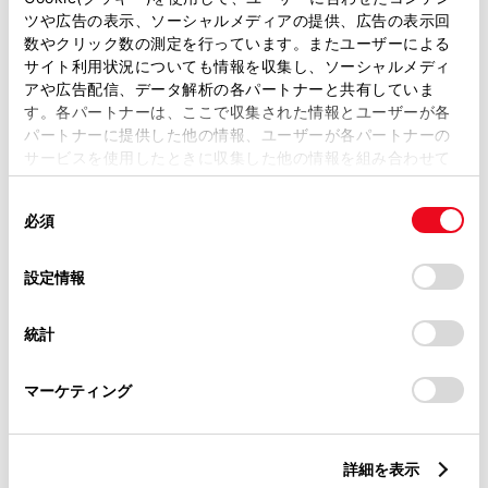
ツや広告の表示、ソーシャルメディアの提供、広告の表示回
トレッド前／後
数やクリック数の測定を行っています。またユーザーによる
1535/1510mm
サイト利用状況についても情報を収集し、ソーシャルメディ
アや広告配信、データ解析の各パートナーと共有していま
室内長
×
室内幅
×
室内高
す。各パートナーは、ここで収集された情報とユーザーが各
2005
×
1535
×
1150mm
パートナーに提供した他の情報、ユーザーが各パートナーの
サービスを使用したときに収集した他の情報を組み合わせて
車両重量
使用することがあります。当ウェブサイトの使用を続行する
1570kg
同
とCookie(クッキー)に同意したこととなります。
必須
意
の
「すべてのCookieを許可」をクリックすることで、お客様の
選
デバイスにすべてのCookie(クッキー)が保存されることに同
設定情報
択
意したことになります。Cookie(クッキー)のオプトアウト、
設定の変更、同意を撤回したりするにあたっては、当社の
統計
「
Cookie（クッキー）情報の取り扱いについて
」をご覧くだ
燃料・性能・詳細スペック
さい。
マーケティング
装備・オプション
詳細を表示