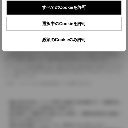
ボディカラー
すべてのCookieを許可
車の種類、仕様により数値が複数ある場合とサスペンション形式などにより、ホイ
選択中のCookieを許可
ールベースが左右で数値が異なる場合がございます。
エンジン仕様により、×2の表記がしてある場合がございます。（ロータリーエンジ
ン）
必須のCookieのみ許可
車の種類、仕様により燃料タンクが二つある場合と異なる燃料タンクが二つある場
合がございます。
燃費表示はWLTCモード、10・15モード又は10モード、JC08モードのいずれかに
基づいた試験上の数値であり、実際の数値は走行条件などにより異なります。
ドライバーが任意で駆動を２輪・４輪を切り替える事が出来る４WDを「パートタイ
ム」、車両の設定で常時又は可変又は切替えを行う事を主とするものを「フルタイム」
として表示しています。
革シートについては一部合皮を使用している場合があります。
価格は販売当時のメーカー希望小売価格で参考価格です。消費税率は
価格情報登録または更新時点の税率です。
販売期間中に消費税率が変更された車種で、消費税率変更前の価格が
表示される場合があります。
実際の販売価格につきましては、販売店におたずねください。