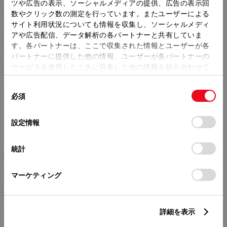
トレッド前／後
ツや広告の表示、ソーシャルメディアの提供、広告の表示回
1535/1510mm
数やクリック数の測定を行っています。またユーザーによる
サイト利用状況についても情報を収集し、ソーシャルメディ
室内長
×
室内幅
×
室内高
アや広告配信、データ解析の各パートナーと共有していま
2005
×
1535
×
1150mm
す。各パートナーは、ここで収集された情報とユーザーが各
パートナーに提供した他の情報、ユーザーが各パートナーの
車両重量
サービスを使用したときに収集した他の情報を組み合わせて
1680kg
使用することがあります。当ウェブサイトの使用を続行する
同
とCookie(クッキー)に同意したこととなります。
必須
意
の
「すべてのCookieを許可」をクリックすることで、お客様の
選
デバイスにすべてのCookie(クッキー)が保存されることに同
設定情報
択
意したことになります。Cookie(クッキー)のオプトアウト、
設定の変更、同意を撤回したりするにあたっては、当社の
統計
「
Cookie（クッキー）情報の取り扱いについて
」をご覧くだ
燃料・性能・詳細スペック
さい。
マーケティング
装備・オプション
詳細を表示