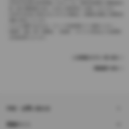
2004年4月以降の発売車種につきましては、車両本体価格と消費税相当
額（地方消費税額を含む）を含んだ総額表示（内税）となります。
2004年3月以前に発売されたモデルの価格は、消費税込価格と消費税抜
価格が混在しています。
どちらの価格であるかは、グレード詳細画面にてご確認ください。
保険料、税金（除く消費税）、登録料、リサイクル料金などの諸費用
は別途必要となります。
この車種のモデル一覧へ戻る
車種選択へ戻る
FAQ・お問い合わせ
関連サイト