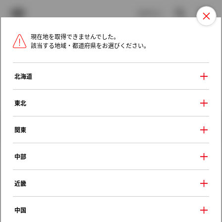
TOYOTA
検索
メニュ
ログイン
現在地を取得できませんでした。
ラインアップ
オーナーサポート
トピックス
該当する地域・都道府県をお選びください。
トヨタ認定中古車
メニュー
北海道
未設定
お気に入り
保存した見積り
閲覧履歴
東北
クルマ情報
関東
中部
トヨタ アリスト
近畿
３．０Ｖ
1993年（平成5年） 8月発売
中国