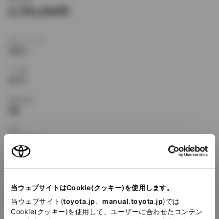
4,750,000
ボディタイプ
セダン
ドア数
4ドア
乗車定員
5名
型式
E-JZS147
全長
×
全幅
×
全高
4865
×
1795
×
1420mm
当ウェブサイトはCookie(クッキー)を使用します。
ホイールベース ※1
2780mm
当ウェブサイト(
toyota.jp
、
manual.toyota.jp
)では
Cookie(クッキー)を使用して、ユーザーに合わせたコンテン