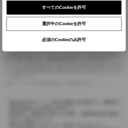
ボディカラー
すべてのCookieを許可
車の種類、仕様により数値が複数ある場合とサスペンション形式などにより、ホイ
選択中のCookieを許可
ールベースが左右で数値が異なる場合がございます。
エンジン仕様により、×2の表記がしてある場合がございます。（ロータリーエンジ
ン）
必須のCookieのみ許可
車の種類、仕様により燃料タンクが二つある場合と異なる燃料タンクが二つある場
合がございます。
燃費表示はWLTCモード、10・15モード又は10モード、JC08モードのいずれかに
基づいた試験上の数値であり、実際の数値は走行条件などにより異なります。
ドライバーが任意で駆動を２輪・４輪を切り替える事が出来る４WDを「パートタイ
ム」、車両の設定で常時又は可変又は切替えを行う事を主とするものを「フルタイム」
として表示しています。
革シートについては一部合皮を使用している場合があります。
価格は販売当時のメーカー希望小売価格で参考価格です。消費税率は
価格情報登録または更新時点の税率です。
販売期間中に消費税率が変更された車種で、消費税率変更前の価格が
表示される場合があります。
実際の販売価格につきましては、販売店におたずねください。