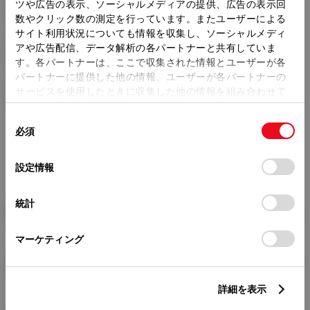
トレッド前／後
ツや広告の表示、ソーシャルメディアの提供、広告の表示回
1535/1510mm
数やクリック数の測定を行っています。またユーザーによる
サイト利用状況についても情報を収集し、ソーシャルメディ
室内長
×
室内幅
×
室内高
アや広告配信、データ解析の各パートナーと共有していま
2005
×
1535
×
1150mm
す。各パートナーは、ここで収集された情報とユーザーが各
パートナーに提供した他の情報、ユーザーが各パートナーの
車両重量
サービスを使用したときに収集した他の情報を組み合わせて
1680kg
使用することがあります。当ウェブサイトの使用を続行する
同
とCookie(クッキー)に同意したこととなります。
必須
意
の
「すべてのCookieを許可」をクリックすることで、お客様の
選
デバイスにすべてのCookie(クッキー)が保存されることに同
設定情報
択
意したことになります。Cookie(クッキー)のオプトアウト、
設定の変更、同意を撤回したりするにあたっては、当社の
統計
「
Cookie（クッキー）情報の取り扱いについて
」をご覧くだ
燃料・性能・詳細スペック
さい。
マーケティング
装備・オプション
詳細を表示