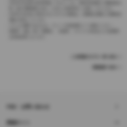
2004年4月以降の発売車種につきましては、車両本体価格と消費税相当
額（地方消費税額を含む）を含んだ総額表示（内税）となります。
2004年3月以前に発売されたモデルの価格は、消費税込価格と消費税抜
価格が混在しています。
どちらの価格であるかは、グレード詳細画面にてご確認ください。
保険料、税金（除く消費税）、登録料、リサイクル料金などの諸費用
は別途必要となります。
この車種のモデル一覧へ戻る
車種選択へ戻る
FAQ・お問い合わせ
関連サイト