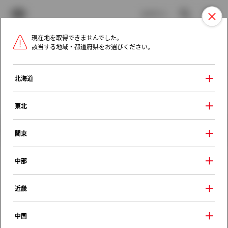
TOYOTA
検索
メニュ
ログイン
現在地を取得できませんでした。
ラインアップ
オーナーサポート
トピックス
該当する地域・都道府県をお選びください。
トヨタ認定中古車
メニュー
北海道
未設定
お気に入り
保存した見積り
閲覧履歴
東北
クルマ情報
関東
中部
トヨタ アリスト
近畿
３．０Ｖ
1994年（平成6年） 8月発売
中国