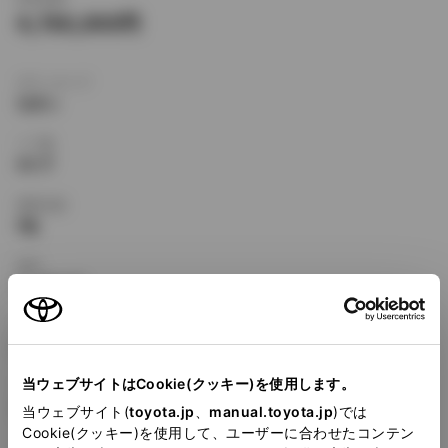
4,780,000
ボディタイプ
セダン
ドア数
4ドア
乗車定員
5名
型式
E-JZS147
全長
×
全幅
×
全高
4920
×
1795
×
1420mm
当ウェブサイトはCookie(クッキー)を使用します。
ホイールベース ※1
2780mm
当ウェブサイト(
toyota.jp
、
manual.toyota.jp
)では
Cookie(クッキー)を使用して、ユーザーに合わせたコンテン