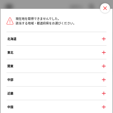
TOYOTA
検索
メニュ
ログイン
現在地を取得できませんでした。
ラインアップ
オーナーサポート
トピックス
該当する地域・都道府県をお選びください。
トヨタ認定中古車
メニュー
北海道
未設定
お気に入り
保存した見積り
閲覧履歴
東北
クルマ情報
関東
中部
トヨタ アリスト
近畿
４．０Ｚ ｉ－Ｆｏｕｒ
1995年（平成7年） 8月発売
中国