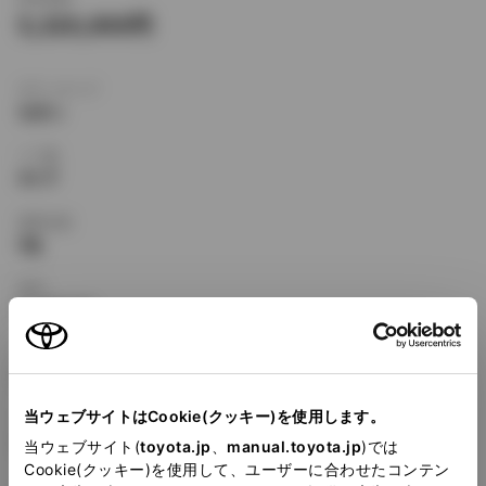
5,320,000
ボディタイプ
セダン
ドア数
4ドア
乗車定員
5名
型式
E-UZS143
全長
×
全幅
×
全高
4920
×
1795
×
1405mm
当ウェブサイトはCookie(クッキー)を使用します。
ホイールベース ※1
2780mm
当ウェブサイト(
toyota.jp
、
manual.toyota.jp
)では
Cookie(クッキー)を使用して、ユーザーに合わせたコンテン