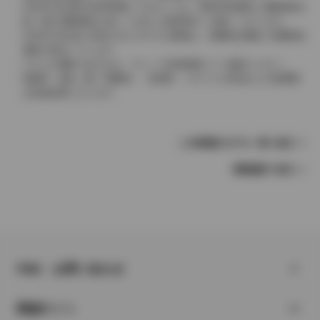
2004年4月以降の発売車種につきましては、車両本体価格と消費税相当
額（地方消費税額を含む）を含んだ総額表示（内税）となります。
2004年3月以前に発売されたモデルの価格は、消費税込価格と消費税抜
価格が混在しています。
どちらの価格であるかは、グレード詳細画面にてご確認ください。
保険料、税金（除く消費税）、登録料、リサイクル料金などの諸費用
は別途必要となります。
この車種のモデル一覧へ戻る
車種選択へ戻る
FAQ・お問い合わせ
関連サイト