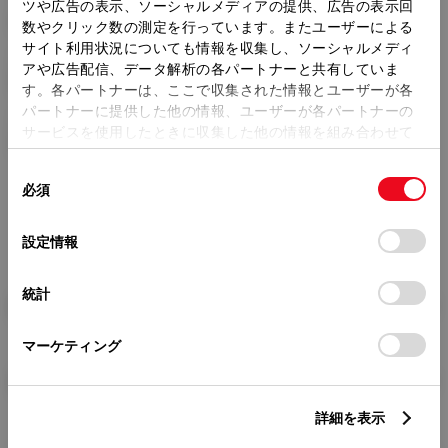
トレッド前／後
ツや広告の表示、ソーシャルメディアの提供、広告の表示回
1535/1520mm
数やクリック数の測定を行っています。またユーザーによる
サイト利用状況についても情報を収集し、ソーシャルメディ
室内長
×
室内幅
×
室内高
アや広告配信、データ解析の各パートナーと共有していま
2005
×
1535
×
1150mm
す。各パートナーは、ここで収集された情報とユーザーが各
パートナーに提供した他の情報、ユーザーが各パートナーの
車両重量
サービスを使用したときに収集した他の情報を組み合わせて
1750kg
使用することがあります。当ウェブサイトの使用を続行する
同
とCookie(クッキー)に同意したこととなります。
必須
意
の
「すべてのCookieを許可」をクリックすることで、お客様の
選
デバイスにすべてのCookie(クッキー)が保存されることに同
設定情報
択
意したことになります。Cookie(クッキー)のオプトアウト、
設定の変更、同意を撤回したりするにあたっては、当社の
統計
「
Cookie（クッキー）情報の取り扱いについて
」をご覧くだ
燃料・性能・詳細スペック
さい。
マーケティング
装備・オプション
詳細を表示