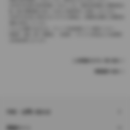
2004年4月以降の発売車種につきましては、車両本体価格と消費税相当
額（地方消費税額を含む）を含んだ総額表示（内税）となります。
2004年3月以前に発売されたモデルの価格は、消費税込価格と消費税抜
価格が混在しています。
どちらの価格であるかは、グレード詳細画面にてご確認ください。
保険料、税金（除く消費税）、登録料、リサイクル料金などの諸費用
は別途必要となります。
この車種のモデル一覧へ戻る
車種選択へ戻る
FAQ・お問い合わせ
関連サイト