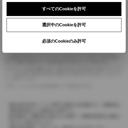
ボディカラー
すべてのCookieを許可
車の種類、仕様により数値が複数ある場合とサスペンション形式などにより、ホイ
選択中のCookieを許可
ールベースが左右で数値が異なる場合がございます。
エンジン仕様により、×2の表記がしてある場合がございます。（ロータリーエンジ
ン）
必須のCookieのみ許可
車の種類、仕様により燃料タンクが二つある場合と異なる燃料タンクが二つある場
合がございます。
燃費表示はWLTCモード、10・15モード又は10モード、JC08モードのいずれかに
基づいた試験上の数値であり、実際の数値は走行条件などにより異なります。
ドライバーが任意で駆動を２輪・４輪を切り替える事が出来る４WDを「パートタイ
ム」、車両の設定で常時又は可変又は切替えを行う事を主とするものを「フルタイム」
として表示しています。
革シートについては一部合皮を使用している場合があります。
価格は販売当時のメーカー希望小売価格で参考価格です。消費税率は
価格情報登録または更新時点の税率です。
販売期間中に消費税率が変更された車種で、消費税率変更前の価格が
表示される場合があります。
実際の販売価格につきましては、販売店におたずねください。