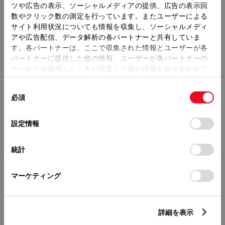
トレッド前／後
ツや広告の表示、ソーシャルメディアの提供、広告の表示回
1535/1515mm
数やクリック数の測定を行っています。またユーザーによる
サイト利用状況についても情報を収集し、ソーシャルメディ
室内長
×
室内幅
×
室内高
アや広告配信、データ解析の各パートナーと共有していま
1975
×
1550
×
1180mm
す。各パートナーは、ここで収集された情報とユーザーが各
パートナーに提供した他の情報、ユーザーが各パートナーの
車両重量
サービスを使用したときに収集した他の情報を組み合わせて
1620kg
使用することがあります。当ウェブサイトの使用を続行する
同
とCookie(クッキー)に同意したこととなります。
必須
意
の
「すべてのCookieを許可」をクリックすることで、お客様の
選
デバイスにすべてのCookie(クッキー)が保存されることに同
設定情報
択
意したことになります。Cookie(クッキー)のオプトアウト、
設定の変更、同意を撤回したりするにあたっては、当社の
統計
「
Cookie（クッキー）情報の取り扱いについて
」をご覧くだ
燃料・性能・詳細スペック
さい。
マーケティング
装備・オプション
詳細を表示