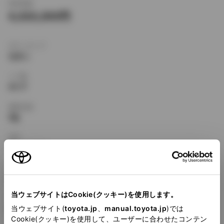
新車価格
4,020,000
ボディタイプ
セダン
ドア数
4ドア
乗車定員
5名
型式
TA-JZS160
全長
×
全幅
×
全高
4805
×
1800
×
1435mm
当ウェブサイトはCookie(クッキー)を使用します。
ホイールベース ※1
2800mm
当ウェブサイト(
toyota.jp
、
manual.toyota.jp
)では
Cookie(クッキー)を使用して、ユーザーに合わせたコンテン