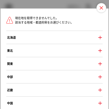
TOYOTA
検索
メニュ
ログイン
現在地を取得できませんでした。
ラインアップ
オーナーサポート
トピックス
該当する地域・都道府県をお選びください。
トヨタ認定中古車
メニュー
北海道
未設定
お気に入り
保存した見積り
閲覧履歴
東北
クルマ情報
関東
中部
トヨタ アリスト
近畿
Ｓ３００ウォールナットパッケージ
2000年（平成12年） 7月発売
中国