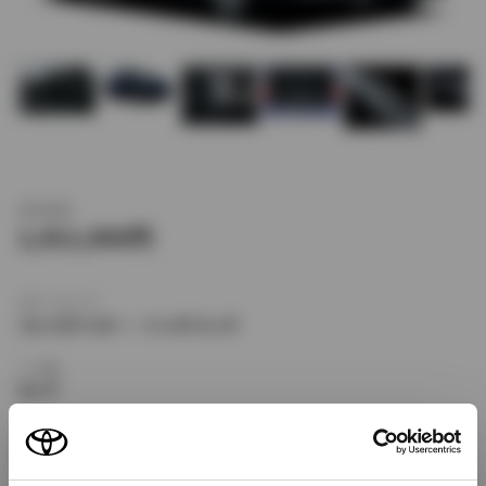
新車価格
1,911,000
ボディタイプ
コンパクトカー・ハッチバック
ドア数
5ドア
乗車定員
5名