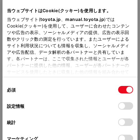
型式
DBA-NZE154H
当ウェブサイトはCookie(クッキー)を使用します。
当ウェブサイト(
toyota.jp
、
manual.toyota.jp
)では
全長
×
全幅
×
全高
Cookie(クッキー)を使用して、ユーザーに合わせたコンテン
4245
×
1760
×
1530mm
ツや広告の表示、ソーシャルメディアの提供、広告の表示回
数やクリック数の測定を行っています。またユーザーによる
ホイールベース ※1
サイト利用状況についても情報を収集し、ソーシャルメディ
2600mm
アや広告配信、データ解析の各パートナーと共有していま
す。各パートナーは、ここで収集された情報とユーザーが各
トレッド前／後
パートナーに提供した他の情報、ユーザーが各パートナーの
1535/1530mm
サービスを使用したときに収集した他の情報を組み合わせて
使用することがあります。当ウェブサイトの使用を続行する
室内長
×
室内幅
×
室内高
同
とCookie(クッキー)に同意したこととなります。
1985
×
1460
×
1245mm
必須
意
の
「すべてのCookieを許可」をクリックすることで、お客様の
車両重量
選
デバイスにすべてのCookie(クッキー)が保存されることに同
1330kg
設定情報
択
意したことになります。Cookie(クッキー)のオプトアウト、
設定の変更、同意を撤回したりするにあたっては、当社の
統計
「
Cookie（クッキー）情報の取り扱いについて
」をご覧くだ
さい。
マーケティング