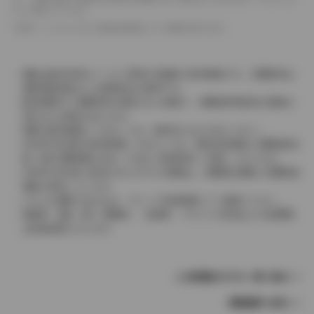
として表示しています。
革シートについては一部合皮を使用している場合があります。
価格は販売当時のメーカー希望小売価格で参考価格です。消費税率は
価格情報登録または更新時点の税率です。
販売期間中に消費税率が変更された車種で、消費税率変更前の価格が
表示される場合があります。
実際の販売価格につきましては、販売店におたずねください。
2004年4月以降の発売車種につきましては、車両本体価格と消費税相当
額（地方消費税額を含む）を含んだ総額表示（内税）となります。
2004年3月以前に発売されたモデルの価格は、消費税込価格と消費税抜
価格が混在しています。
どちらの価格であるかは、グレード詳細画面にてご確認ください。
保険料、税金（除く消費税）、登録料、リサイクル料金などの諸費用
は別途必要となります。
この車種のモデル一覧へ戻る
車種選択へ戻る