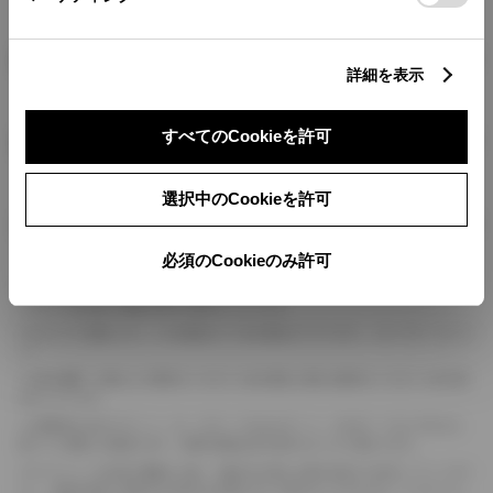
燃料・性能・詳細スペック
詳細を表示
すべてのCookieを許可
装備・オプション
選択中のCookieを許可
ボディカラー
必須のCookieのみ許可
車の種類、仕様により数値が複数ある場合とサスペンション形式などにより、ホイ
ールベースが左右で数値が異なる場合がございます。
エンジン仕様により、×2の表記がしてある場合がございます。（ロータリーエンジ
ン）
車の種類、仕様により燃料タンクが二つある場合と異なる燃料タンクが二つある場
合がございます。
燃費表示はWLTCモード、10・15モード又は10モード、JC08モードのいずれかに
基づいた試験上の数値であり、実際の数値は走行条件などにより異なります。
ドライバーが任意で駆動を２輪・４輪を切り替える事が出来る４WDを「パートタイ
ム」、車両の設定で常時又は可変又は切替えを行う事を主とするものを「フルタイム」