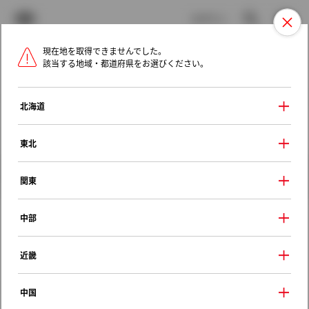
TOYOTA
検索
メニュ
ログイン
現在地を取得できませんでした。
ラインアップ
オーナーサポート
トピックス
該当する地域・都道府県をお選びください。
トヨタ認定中古車
メニュー
北海道
未設定
お気に入り
保存した見積り
閲覧履歴
東北
クルマ情報
関東
中部
トヨタ オーリス
近畿
１５０Ｘ Ｍパッケージ
2009年（平成21年） 10月発売
中国