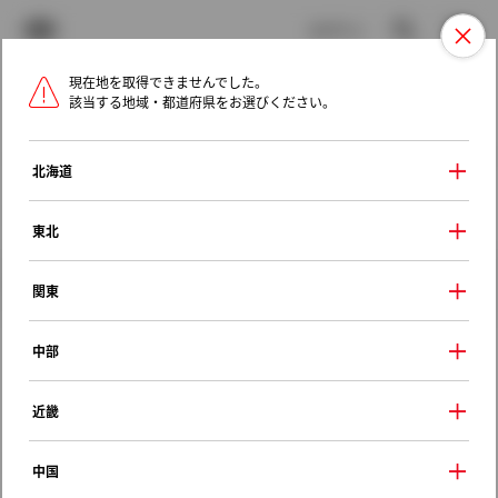
TOYOTA
検索
メニュ
ログイン
現在地を取得できませんでした。
ラインアップ
オーナーサポート
トピックス
該当する地域・都道府県をお選びください。
トヨタ認定中古車
メニュー
北海道
未設定
お気に入り
保存した見積り
閲覧履歴
東北
クルマ情報
関東
中部
トヨタ オーリス
近畿
１５０Ｘ Ｃパッケージ
2012年（平成24年） 8月発売
中国