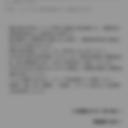
として表示しています。
革シートについては一部合皮を使用している場合があります。
価格は販売当時のメーカー希望小売価格で参考価格です。消費税率は
価格情報登録または更新時点の税率です。
販売期間中に消費税率が変更された車種で、消費税率変更前の価格が
表示される場合があります。
実際の販売価格につきましては、販売店におたずねください。
2004年4月以降の発売車種につきましては、車両本体価格と消費税相当
額（地方消費税額を含む）を含んだ総額表示（内税）となります。
2004年3月以前に発売されたモデルの価格は、消費税込価格と消費税抜
価格が混在しています。
どちらの価格であるかは、グレード詳細画面にてご確認ください。
保険料、税金（除く消費税）、登録料、リサイクル料金などの諸費用
は別途必要となります。
この車種のモデル一覧へ戻る
車種選択へ戻る