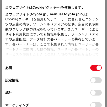
型式
DBA-NZE181H
当ウェブサイトはCookie(クッキー)を使用します。
当ウェブサイト(
toyota.jp
、
manual.toyota.jp
)では
全長
×
全幅
×
全高
Cookie(クッキー)を使用して、ユーザーに合わせたコンテン
4275
×
1760
×
1460mm
ツや広告の表示、ソーシャルメディアの提供、広告の表示回
数やクリック数の測定を行っています。またユーザーによる
ホイールベース ※1
サイト利用状況についても情報を収集し、ソーシャルメディ
2600mm
アや広告配信、データ解析の各パートナーと共有していま
す。各パートナーは、ここで収集された情報とユーザーが各
トレッド前／後
パートナーに提供した他の情報、ユーザーが各パートナーの
1535/1535mm
サービスを使用したときに収集した他の情報を組み合わせて
使用することがあります。当ウェブサイトの使用を続行する
室内長
×
室内幅
×
室内高
同
とCookie(クッキー)に同意したこととなります。
1830
×
1485
×
1180mm
必須
意
の
「すべてのCookieを許可」をクリックすることで、お客様の
車両重量
選
1220kg
デバイスにすべてのCookie(クッキー)が保存されることに同
設定情報
択
意したことになります。Cookie(クッキー)のオプトアウト、
設定の変更、同意を撤回したりするにあたっては、当社の
統計
「
Cookie（クッキー）情報の取り扱いについて
」をご覧くだ
さい。
マーケティング