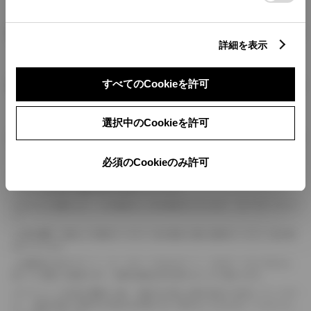
燃料・性能・詳細スペック
詳細を表示
装備・オプション
すべてのCookieを許可
選択中のCookieを許可
ボディカラー
必須のCookieのみ許可
車の種類、仕様により数値が複数ある場合とサスペンション形式などにより、ホイ
ールベースが左右で数値が異なる場合がございます。
エンジン仕様により、×2の表記がしてある場合がございます。（ロータリーエンジ
ン）
車の種類、仕様により燃料タンクが二つある場合と異なる燃料タンクが二つある場
合がございます。
燃費表示はWLTCモード、10・15モード又は10モード、JC08モードのいずれかに
基づいた試験上の数値であり、実際の数値は走行条件などにより異なります。
ドライバーが任意で駆動を２輪・４輪を切り替える事が出来る４WDを「パートタイ
ム」、車両の設定で常時又は可変又は切替えを行う事を主とするものを「フルタイム」