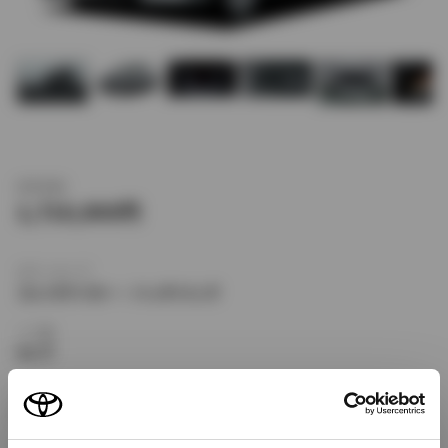
新車価格
1,710,000
ボディタイプ
コンパクトカー・ハッチバック
ドア数
5ドア
乗車定員
5名