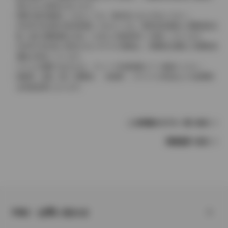
表示される場合があります。
実際の販売価格につきましては、販売店におたずねください。
2004年4月以降の発売車種につきましては、車両本体価格と消費税相当
額（地方消費税額を含む）を含んだ総額表示（内税）となります。
2004年3月以前に発売されたモデルの価格は、消費税込価格と消費税抜
価格が混在しています。
どちらの価格であるかは、グレード詳細画面にてご確認ください。
保険料、税金（除く消費税）、登録料、リサイクル料金などの諸費用
は別途必要となります。
この車種のモデル一覧へ戻る
車種選択へ戻る
FAQ・お問い合わせ