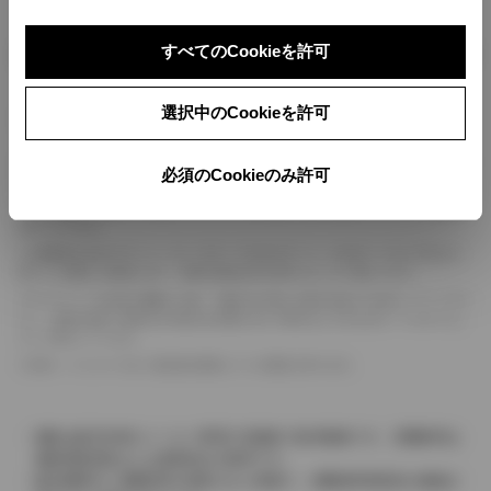
ボディカラー
すべてのCookieを許可
選択中のCookieを許可
車の種類、仕様により数値が複数ある場合とサスペンション形式などにより、ホイ
ールベースが左右で数値が異なる場合がございます。
エンジン仕様により、×2の表記がしてある場合がございます。（ロータリーエンジ
必須のCookieのみ許可
ン）
車の種類、仕様により燃料タンクが二つある場合と異なる燃料タンクが二つある場
合がございます。
燃費表示はWLTCモード、10・15モード又は10モード、JC08モードのいずれかに
基づいた試験上の数値であり、実際の数値は走行条件などにより異なります。
ドライバーが任意で駆動を２輪・４輪を切り替える事が出来る４WDを「パートタイ
ム」、車両の設定で常時又は可変又は切替えを行う事を主とするものを「フルタイム」
として表示しています。
革シートについては一部合皮を使用している場合があります。
価格は販売当時のメーカー希望小売価格で参考価格です。消費税率は
価格情報登録または更新時点の税率です。
販売期間中に消費税率が変更された車種で、消費税率変更前の価格が