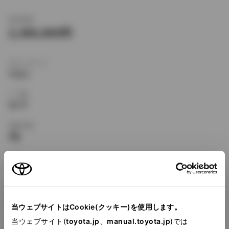
新車価格
2,380,000
ボディタイプ
ワゴン
ドア数
5ドア
乗車定員
5名
型式
GF-SXV25W
全長
×
全幅
×
全高
4775
×
1785
×
1480mm
当ウェブサイトはCookie(クッキー)を使用します。
ホイールベース ※1
当ウェブサイト(
toyota.jp
、
manual.toyota.jp
)では