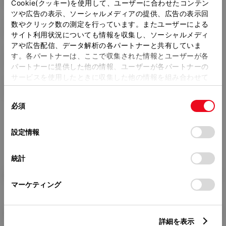
2670mm
Cookie(クッキー)を使用して、ユーザーに合わせたコンテン
ツや広告の表示、ソーシャルメディアの提供、広告の表示回
トレッド前／後
数やクリック数の測定を行っています。またユーザーによる
1545/1520mm
サイト利用状況についても情報を収集し、ソーシャルメディ
アや広告配信、データ解析の各パートナーと共有していま
室内長
×
室内幅
×
室内高
す。各パートナーは、ここで収集された情報とユーザーが各
1925
×
1480
×
1195mm
パートナーに提供した他の情報、ユーザーが各パートナーの
サービスを使用したときに収集した他の情報を組み合わせて
車両重量
使用することがあります。当ウェブサイトの使用を続行する
1560kg
同
とCookie(クッキー)に同意したこととなります。
必須
意
の
「すべてのCookieを許可」をクリックすることで、お客様の
選
デバイスにすべてのCookie(クッキー)が保存されることに同
設定情報
択
意したことになります。Cookie(クッキー)のオプトアウト、
設定の変更、同意を撤回したりするにあたっては、当社の
統計
「
Cookie（クッキー）情報の取り扱いについて
」をご覧くだ
さい。
燃料・性能・詳細スペック
マーケティング
装備・オプション
詳細を表示