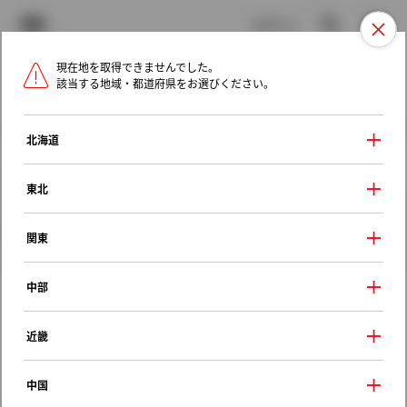
TOYOTA
検索
メニュ
ログイン
現在地を取得できませんでした。
ラインアップ
オーナーサポート
トピックス
該当する地域・都道府県をお選びください。
トヨタ認定中古車
メニュー
北海道
未設定
お気に入り
保存した見積り
閲覧履歴
東北
クルマ情報
関東
中部
トヨタ カムリグラシアステーショ
近畿
ンワゴン
２．２Ｆｏｕｒ Ｖセレクション
中国